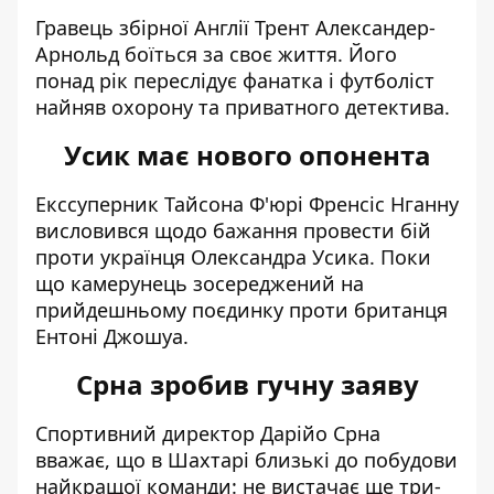
Гравець збірної Англії
Трент Александер-
Арнольд боїться за своє життя
. Його
понад рік переслідує фанатка і футболіст
найняв охорону та приватного детектива.
Усик має нового опонента
Екссуперник Тайсона Ф'юрі
Френсіс Нганну
висловився щодо бажання провести бій
проти українця Олександра Усика. Поки
що камерунець зосереджений на
прийдешньому поєдинку проти британця
Ентоні Джошуа.
Срна зробив гучну заяву
Спортивний директор Дарійо Срна
вважає, що
в Шахтарі близькі до побудови
найкращої команди
: не вистачає ще три-