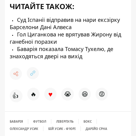
ЧИТАЙТЕ ТАКОЖ:
Суд Іспанії відправив на нари ексзірку
Барселони Дані Алвеса
Гол Циганкова не врятував Жирону від
ганебної поразки
Баварія показала Томасу Тухелю, де
знаходяться двері на вихід
♥
🔥
😭
😆
😡
👍
БАВАРІЯ
ФУТБОЛ
ЛІВЕРПУЛЬ
БОКС
ОЛЕКСАНДР УСИК
БІЙ УСИК - ФʼЮРІ
ДАРІЙО СРНА