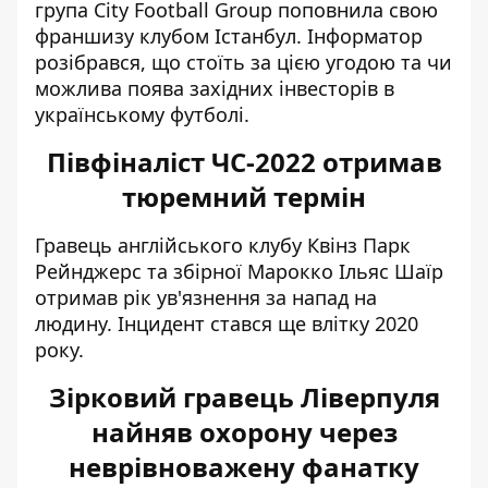
група City Football Group
поповнила свою
франшизу клубом Істанбул. Інформатор
розібрався, що стоїть за цією угодою та чи
можлива поява західних інвесторів в
українському футболі.
Півфіналіст ЧС-2022 отримав
тюремний термін
Гравець англійського клубу Квінз Парк
Рейнджерс та збірної Марокко
Ільяс Шаїр
отримав рік ув'язнення
за напад на
людину. Інцидент стався ще влітку 2020
року.
Зірковий гравець Ліверпуля
найняв охорону через
неврівноважену фанатку