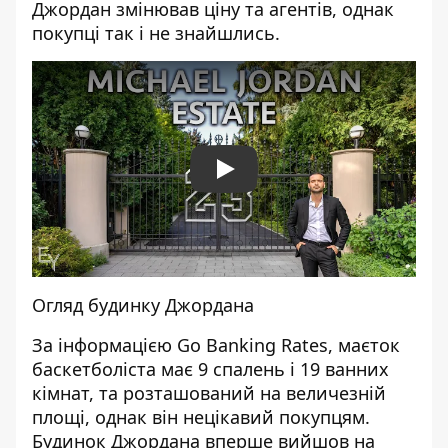
Джордан змінював ціну та агентів, однак
покупці так і не знайшлись.
Play
Огляд будинку Джордана
За інформацією Gо Banking Rates,
маєток
баскетболіста має 9 спалень
і 19 ванних
кімнат, та розташований на величезній
площі, однак він нецікавий покупцям.
Будинок Джордана вперше вийшов на