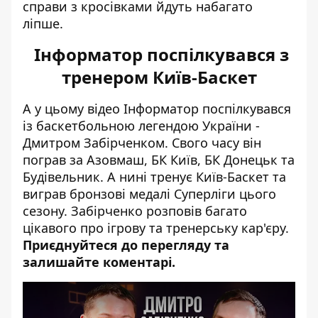
справи з кросівками йдуть набагато
ліпше
.
Інформатор поспілкувався з
тренером Київ-Баскет
А у цьому відео Інформатор поспілкувався
із баскетбольною легендою України -
Дмитром Забірченком. Свого часу він
пограв за Азовмаш, БК Київ, БК Донецьк та
Будівельник. А нині тренує Київ-Баскет та
виграв бронзові медалі Суперліги цього
сезону. Забірченко розповів багато
цікавого про ігрову та тренерську кар'єру.
Приєднуйтеся до перегляду та
залишайте коментарі.