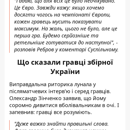
"Гадаю, що для всіх це було неочікувано.
Це Євро. Завжди кажу: якщо хочемо
досягти чогось на чемпіонаті Європи,
кожен гравець мусить показувати
максимум. На жаль, цього не було, але це
перша гра. Будемо серйозніше та
ретельніше готуватися до наступної", -
розповів Ребров
у коментарі
Суспільному.
Що сказали гравці збірної
України
Виправдальна риторика лунала у
післяматчевих інтерв'ю і серед гравців.
Олександр Зінченко заявив, що йому
соромно дивитися вболівальникам в очі. І
запевнив: гравці все розуміють.
"Дуже важко знайти правильні слова.