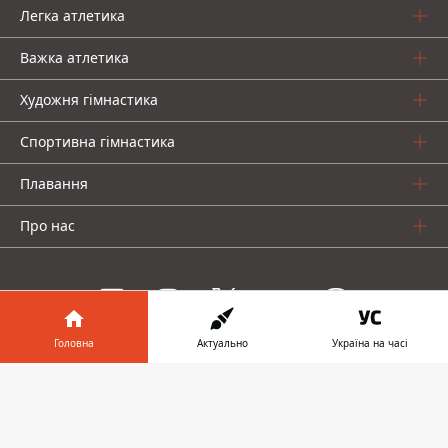
Легка атлетика
Важка атлетика
Художня гімнастика
Спортивна гімнастика
Плавання
Про нас
Головна
Актуально
Україна на часі
Інформатор проекти
Інформатор у
Завантажити
телефоні
👉
© 2016-2026 Informator