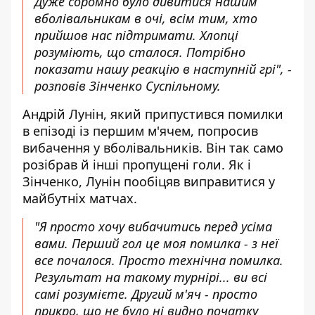
Дуже соромно було дивитися нашим
вболівальникам в очі, всім тим, хто
прийшов нас підтримати. Хлопці
розуміють, що сталося. Потрібно
показати нашу реакцію в наступній грі", -
розповів Зінченко
Суспільному.
Андрій Лунін, який припустився помилки
в епізоді із першим м'ячем, попросив
вибачення у вболівальників. Він так само
розібрав й інші пропущені голи. Як і
Зінченко, Лунін пообіцяв виправитися у
майбутніх матчах.
"Я просто хочу вибачитись перед усіма
вами. Перший гол це моя помилка - з неї
все почалося. Просто технічна помилка.
Результат на такому турнірі... ви всі
самі розумієте. Другий м'яч - просто
прикро, що не було ні видно початку