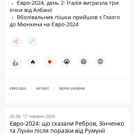
Євро-2024, день 2: Італія вигризла три
очки від Албанії
Вболівальник пішки прийшов з Глазго
до Мюнхена на Євро-2024
♥
🔥
😭
😆
😡
👍
ЄВРО-2024
ФУТБОЛ
ЗБІРНА УКРАЇНИ
20:38, 17 червня 2024
Євро-2024: що сказали Ребров, Зінченко
та Лунін після поразки від Румунії