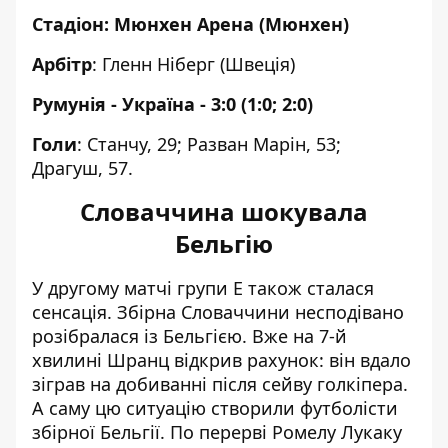
Стадіон: Мюнхен Арена (Мюнхен)
Арбітр
: Гленн Ніберг (Швеція)
Румунія - Україна - 3:0 (1:0; 2:0)
Голи
: Станчу, 29; Разван Марін, 53;
Драгуш, 57.
Словаччина шокувала
Бельгію
У другому матчі групи Е також сталася
сенсація. Збірна Словаччини несподівано
розібралася із Бельгією. Вже на 7-й
хвилині Шранц відкрив рахунок: він вдало
зіграв на добиванні після сейву голкіпера.
А саму цю ситуацію створили футболісти
збірної Бельгії. По перерві Ромелу Лукаку