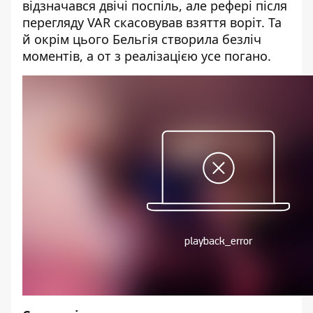
відзначався двічі поспіль, але рефері після
перегляду VAR скасовував взяття воріт. Та
й окрім цього Бельгія створила безліч
моментів, а от з реалізацією усе погано.