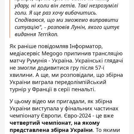
удару, ні коли він летів. Такі незрозумілі
голи. Я ще раз хочу вибачитись.
Сподіваюся, що ми зможемо виправити
ситуацію", - розповів Лунін,
якого цитує
видання Terrikon.
Як раніше повідомляв Інформатор,
медіасервіс Megogo припинив трансляцію
матчу Румунія - Україна
. Українські глядачі
не змогли додивитися гру після 57-ї
хвилини. А ще, ми розповідали, що
збірна
України виграла передолімпійський
турнір у Франції в серії пенальті.
У цьому відео ми пригадали, як збірна
України виступала у фінальних частинах
чемпіонату Європи. Євро-2024 - це вже
четвертий чемпіонат, на якому
представлена збірна України
. То якими