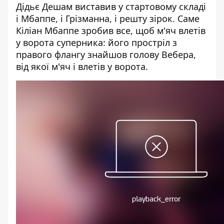
Дідьє Дешам виставив у стартовому складі
і Мбаппе, і Грізманна, і решту зірок. Саме
Кіліан Мбаппе зробив все, щоб м'яч влетів
у ворота суперника: його простріл з
правого флангу знайшов голову Вебера,
від якої м'яч і влетів у ворота.