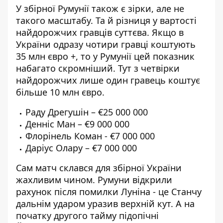
У збірної Румунії також є зірки, але не
такого масштабу. Та й різниця у вартості
найдорожчих гравців суттєва. Якщо в
України одразу чотири гравці коштують
35 млн євро +, то у Румунії цей показник
набагато скромніший. Тут з четвірки
найдорожчих лише один гравець коштує
більше 10 млн євро.
Раду Дрегушін – €25 000 000
Денніс Ман – €9 000 000
Флорінель Коман - €7 000 000
Даріус Олару – €7 000 000
Сам матч склався для збірної України
жахливим чином. Румуни відкрили
рахунок після помилки Луніна - це Станчу
дальнім ударом уразив верхній кут. А на
початку другого тайму підопічні