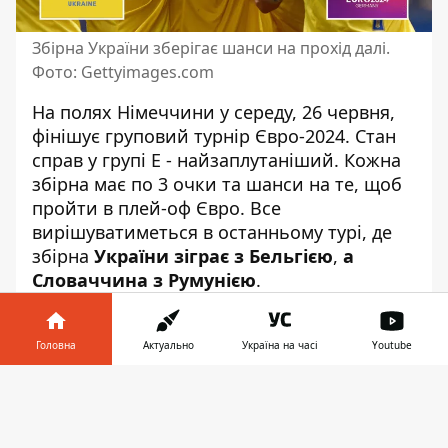
Збірна України зберігає шанси на прохід далі.
Фото: Gettyimages.com
На полях Німеччини у середу, 26 червня,
фінішує груповий турнір Євро-2024. Стан
справ у групі Е - найзаплутаніший. Кожна
збірна має по 3 очки та шанси на те, щоб
пройти в плей-оф Євро. Все
вирішуватиметься в останньому турі, де
збірна
України зіграє з Бельгією
,
а
Словаччина з Румунією
.
Шанси є примарними
Головна
Актуально
Україна на часі
Youtube
Після 2 туру таблиця групи Е
виглядає
Інформатор у
ненайкращим чином
для України. Попри
Завантажити
телефоні
👉
перемогу над Словаччиною (2:1), ми
займаємо останнє місце в квартеті. Все