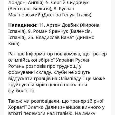
Лондон, Англія), 5. Сергій Сидорчук
(Вестерло, Бельгія), 8. Руслан
Маліновський (Дженоа Генуя, Італія).
Нападники:
11. Артем Довбик (Жирона,
Іспанія), 9. Роман Яремчук (Валенсія,
Іспанія), 25. Владислав Ванат (Динамо
Київ).
Раніше Інформатор повідомляв, що тренер
олімпійської збірної України
Руслан
Ротань розповів про труднощі у
формуванні складу
. Клуби не хочуть
відпускати гравців на Олімпіаду. І це може
зруйнувати мрію цілого покоління
футболістів.
Також ми розповідали, що тренер збірної
Хорватії
Златко Далич знайшов винного у
втраті перемоги
над Італією. На думку