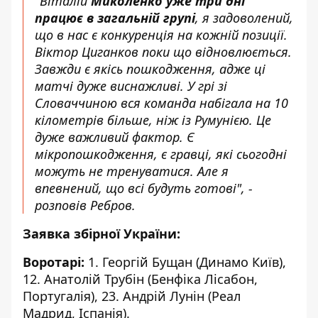
"Віталій
Миколенко уже три дні
працює в загальній групі
, я задоволений,
що в нас є конкуренція на кожній позиції.
Віктор Циганков поки що відновлюється.
Завжди є якісь пошкодження, адже ці
матчі дуже виснажливі. У грі зі
Словаччиною вся команда набігала на 10
кілометрів більше, ніж із Румунією. Це
дуже важливий фактор. Є
мікропошкодження, є гравці, які сьогодні
можуть не тренуватися. Але я
впевнений, що всі будуть готові", -
розповів Ребров.
Заявка збірної України:
Воротарі:
1. Георгій Бущан (Динамо Київ),
12. Анатолій Трубін (Бенфіка Лісабон,
Португалія), 23. Андрій Лунін (Реал
Мадрид, Іспанія).