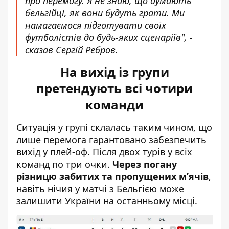
про перемогу. Я не знаю, що думають
бельгійці, як вони будуть грати. Ми
намагаємося підготувати своїх
футболістів до будь-яких сценаріїв", -
сказав Сергій Ребров.
На вихід із групи
претендують всі чотири
команди
Ситуація у групі склалась таким чином, що
лише перемога гарантовано забезпечить
вихід у плей-оф. Після двох турів у всіх
команд по три очки.
Через погану
різницю забитих та пропущених м’ячів
,
навіть нічия у матчі з Бельгією
може
залишити України на останньому місці
.