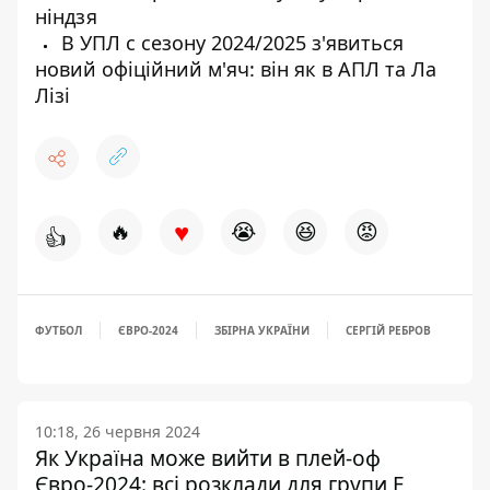
ніндзя
В УПЛ с сезону 2024/2025 з'явиться
новий офіційний м'яч: він як в АПЛ та Ла
Лізі
♥
🔥
😭
😆
😡
👍
ФУТБОЛ
ЄВРО-2024
ЗБІРНА УКРАЇНИ
СЕРГІЙ РЕБРОВ
10:18, 26 червня 2024
Як Україна може вийти в плей-оф
Євро-2024: всі розклади для групи Е