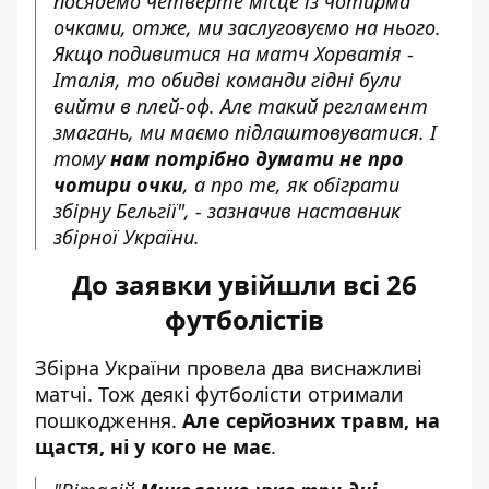
посядемо четверте місце із чотирма
очками, отже, ми заслуговуємо на нього.
Якщо подивитися на матч Хорватія -
Італія, то обидві команди гідні були
вийти в плей-оф. Але такий регламент
змагань, ми маємо підлаштовуватися. І
тому
нам потрібно думати не про
чотири очки
, а про те, як обіграти
збірну Бельгії", - зазначив наставник
збірної України.
До заявки увійшли всі 26
футболістів
Збірна України провела два виснажливі
матчі. Тож деякі футболісти отримали
пошкодження.
Але серйозних травм, на
щастя, ні у кого не має
.