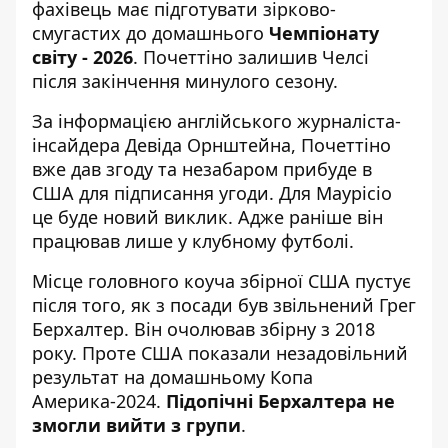
фахівець має підготувати зірково-
смугастих до домашнього
Чемпіонату
світу - 2026
.
Почеттіно залишив Челсі
після закінчення минулого сезону.
За інформацією англійського журналіста-
інсайдера Девіда Орнштейна,
Почеттіно
вже дав згоду
та незабаром прибуде в
США для підписання угоди. Для Маурісіо
це буде новий виклик. Адже раніше він
працював лише у клубному футболі.
Місце головного коуча збірної США пустує
після того, як з посади був звільнений Грег
Берхалтер. Він очолював збірну з 2018
року. Проте США показали незадовільний
результат на домашньому Копа
Америка-2024.
Підопічні Берхалтера
не
змогли вийти з групи
.