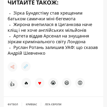
ЧИТАЙТЕ ТАКОЖ:
Зірка Бундестіму став хрещеним
батьком самички міні-бегемота
Жирона вчепилася в Циганкова наче
кліщ і не хоче англійських мільйонів
Артета віддав Арсенал на знущання
зіркам кримінального світу Лондона
Руслан Ротань залишив УАФ: що сказав
Андрій Шевченко
♥
🔥
😭
😆
😡
👍
ФУТБОЛ
КРИВБАС
ЛІГА ЄВРОПИ