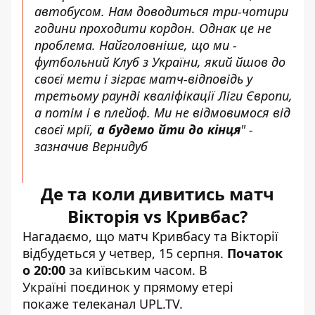
автобусом. Нам доводиться три-чотири
години проходити кордон. Однак це не
проблема. Найголовніше, що ми -
футбольний Клуб з України, який йшов до
своєї мети і зіграє матч-відповідь у
третьому раунді кваліфікації Ліги Європи,
а потім і в плейоф. Ми не відмовимося від
своєї мрії,
а будемо йти до кінця
" -
зазначив Вернидуб
Де та коли дивитись матч
Вікторія vs Кривба
с?
Нагадаємо, що матч Кривбасу та Вікторії
відбудеться у четвер, 15 серпня.
Початок
о 20:00
за київським часом. В
Україні поєдинок у прямому етері
покаже телеканал UPL.TV.