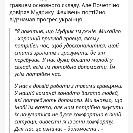
гравцем основного складу. Але Почеттіно
довіряв Мудрику. Фахівець постійно
відзначав прогрес українця.
"
Я помітив, що Мудрик змужнів
. Михайло
- хороший приклад гравця, якому
потрібен час, щоб удосконалитися, щоб
стати зрілішим і зрозуміти, де він
перебуває. У нас дуже багато молоді у
складі, всім їм потрібно допомогти. Їм
усім потрібен час.
У нас є досвід роботи з такими гравцями.
У нашій команді занадто багато людей,
які потребують допомоги. Ми знаємо, що
іноді їм важко, але нам потрібно змусити
їх почуватися не дуже комфортно в їхній
ситуації, вивести їх із зони комфорту.
Для нас це означає - допомогти", -