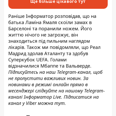
Ще більше цікавого тут
Раніше Інформатор розповідав, що на
батька Ламіна Ямаля
скоїли замах в
Барселоні та поранили ножем
. Його
життю нічого не загрожує, він
знаходиться під пильним наглядом
лікарів. Також ми повідомляли, що
Реал
Мадрид здолав Аталанту
та здобув
Суперкубок UEFA. Голами
відзначилися Мбаппе та Вальверде.
Підписуйтесь на наш
Telegram-канал
, щоб
не пропустити важливих новин. За
новинами в режимі онлайн прямо в
месенджері слідкуйте на нашому Telegram-
каналі
Інформатор Live
. Підписатися на
канал у Viber можна
тут
.