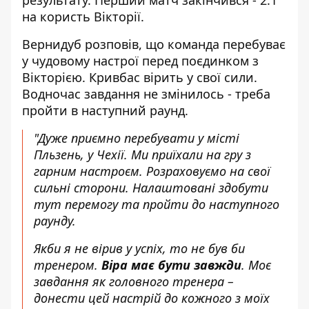
результату. Перший матч
закінчився - 2:1
на користь Вікторії
.
Вернидуб розповів, що команда перебуває
у чудовому настрої перед поєдинком з
Вікторією. Кривбас вірить у свої сили.
Водночас завдання не змінилось - треба
пройти в наступний раунд.
"Дуже приємно перебувати у місті
Пльзень, у Чехії. Ми приїхали на гру з
гарним настроєм. Розраховуємо на свої
сильні сторони.
Налаштовані здобути
тут перемогу
та пройти до наступного
раунду.
Якби я не вірив у успіх, то не був би
тренером.
Віра має бути завжди
. Моє
завдання як головного тренера –
донести цей настрій до кожного з моїх