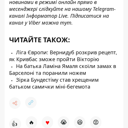
новинами в режимі онлайн прямо в
месенджері слідкуйте на нашому Telegram-
каналі
Інформатор Live
. Підписатися на
канал у Viber можна
тут
.
ЧИТАЙТЕ ТАКОЖ:
Ліга Європи: Вернидуб розкрив рецепт,
як Кривбас зможе пройти Вікторію
На батька Ламіна Ямаля скоїли замах в
Барселоні та поранили ножем
Зірка Бундестіму став хрещеним
батьком самички міні-бегемота
♥
🔥
😭
😆
😡
👍