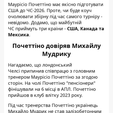
Маурісіо Почеттіно має якісно підготувати
США до ЧС-2026. Проте, чи буде коуч
очолювати збірну під час самого турніру -
невідомо. Додамо, що майбутній
ЧС приймуть три країни -
США, Канада та
Мексика
.
Почеттіно довіряв Михайлу
Мудрику
Нагадаємо, що лондонський
Челсі
припинив співпрацю з головним
тренером Маурісіо Почеттіно
за згодою
сторін. На чолі Почеттіно "пенсіонери"
фінішували на 6 місці в АПЛ. Почеттіно
прийшов в клуб влітку 2023 року.
Під час тренерства Почеттіно українець
Михайло Мудрик не став залізобетонним