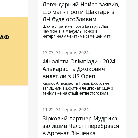
Легендарний Нойєр заявив,
що матч проти Шахтаря в
ЛЧ буде особливим
Шахтар гратиме проти Баварії у Лізі
чемпіонів, а Мануель Нойєр із
УАФ
нетерпінням чекатиме саме цей матч
13:03, 31 серпня 2024
Фіналісти Олімпіади - 2024
Алькарас та Джокович
вилетіли з US Open
Карлос Алькарас та Новак Джокович
залишили відкритий чемпіонат США з
тенісу вже на стадії четвертого кола
11:22, 31 серпня 2024
Зірковий партнер Мудрика
залишив Челсі і перебрався
в Арсенал Зінченка