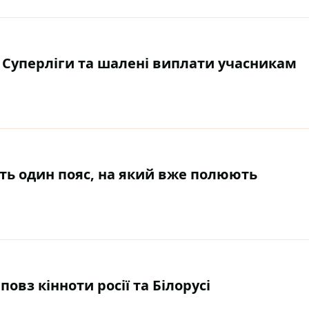
 Суперліги та шалені виплати учасникам
ть один пояс, на який вже полюють
овз кінноти росії та Білорусі