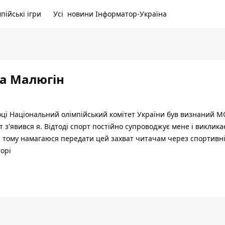
пійські ігри
Усі новини Інформатор-Україна
а Малюгін
оці Національний олімпійський комітет України був визнаний М
іт з'явився я. Відтоді спорт постійно супроводжує мене і виклик
е тому намагаюся передати цей захват читачам через спортивн
орі