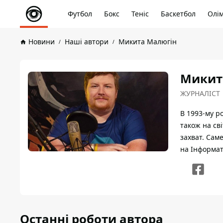
Футбол
Бокс
Теніс
Баскетбол
Олім
Новини
Наші автори
Микита Малюгін
Микит
ЖУРНАЛІСТ
В 1993-му р
також на св
захват. Сам
на Інформат
Останні роботи автора