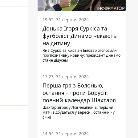
19:52, 31 серпня 2024
Донька Ігоря Суркіса та
футболіст Динамо чекають
на дитину
Яна Суркіс та Крістіан Біловар оголосили
про позитивну новину: президент Динамо
стане дідусем
17:23, 31 серпня 2024
Перша гра з Болонью,
остання - проти Борусії:
повний календар Шахтаря в
новій ЛЧ
Шахтар зіграє у Лізі чемпіонів: перший
матч відбудеться у вересні, останній - у
січні
14:54, 31 серпня 2024