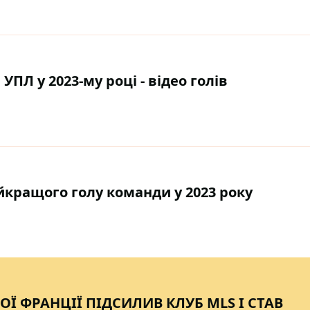
УПЛ у 2023-му році - відео голів
кращого голу команди у 2023 року
ОЇ ФРАНЦІЇ ПІДСИЛИВ КЛУБ MLS І СТАВ