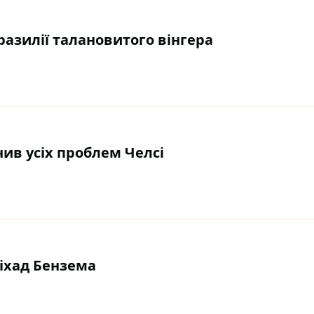
разилії талановитого вінгера
ив усіх проблем Челсі
іхад Бензема