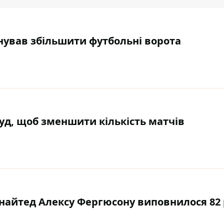
нував збільшити футбольні ворота
суд, щоб зменшити кількість матчів
айтед Алексу Фергюсону виповнилося 82