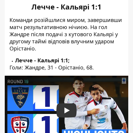
Лечче - Кальярі 1:1
Команди розійшлися миром, завершивши
матч результативною нічиєю. На гол
Жандре після подачі з кутового Кальярі у
другому таймі відповів влучним ударом
Орістаніо.
Лечче - Кальярі 1:1;
Голи: Жандре, 31 - Орістаніо, 68.
Play