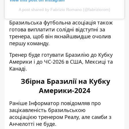
View this post on Instagram
A post shared by Fabrizio Romano (@fabriziorom)
Бразильська футбольна асоціація також
готова виплатити солідні відступні за
тренера, щоб він якнайшвидше очолив
першу команду.
Тренер буде готувати Бразилію до Кубку
Америки і до ЧС-2026 в США, Мексиці та
Канаді.
Збірна Бразилії на Кубку
Америки-2024
Раніше Інформатор повідомляв
про
зацікавленість бразильською
асоціацією
тренером Реалу, але самби з
Анчелотті не буде.