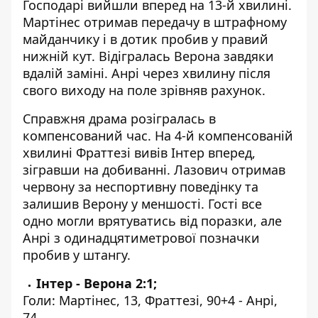
Господарі вийшли вперед на 13-й хвилині.
Мартінес отримав передачу в штрафному
майданчику і в дотик пробив у правий
нижній кут. Відігралась Верона завдяки
вдалій заміні. Анрі через хвилину після
свого виходу на поле зрівняв рахунок.
Справжня драма розігралась в
компенсований час. На 4-й компенсованій
хвилині Фраттезі вивів Інтер вперед,
зігравши на добиванні. Лазович отримав
червону за неспортивну поведінку та
залишив Верону у меншості. Гості все
одно могли врятуватись від поразки, але
Анрі з одинадцятиметрової позначки
пробив у штангу.
Інтер - Верона 2:1;
Голи: Мартінес, 13, Фраттезі, 90+4 - Анрі,
74.