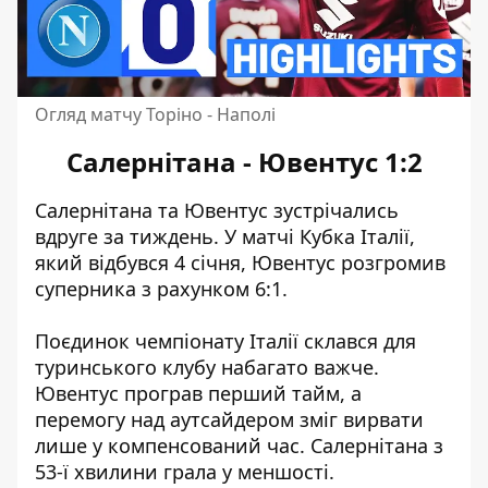
Огляд матчу Торіно - Наполі
Салернітана - Ювентус 1:2
Салернітана та Ювентус зустрічались
вдруге за тиждень. У матчі Кубка Італії,
який відбувся 4 січня, Ювентус розгромив
суперника з рахунком 6:1.
Поєдинок чемпіонату Італії склався для
туринського клубу набагато важче.
Ювентус програв перший тайм, а
перемогу над аутсайдером зміг вирвати
лише у компенсований час. Салернітана з
53-ї хвилини грала у меншості.