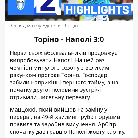
Огляд матчу Удінезе - Лаціо
Торіно - Наполі 3:0
Нерви своїх вболівальників продовжує
випробовувати Наполі. На цей раз
чемпіон минулого сезону з великим
рахунком програв Торіно. Господарі
забили наприкінці першого тайму, а на
початку другої половини зустрічі
отримали чисельну перевагу.
Маццоккі, який вийшов на заміну у
перерві, на 49-й хвилині грубо порушив
правила та заробив вилучення. Арбітр
спочатку дав гравцю Наполі жовту картку,