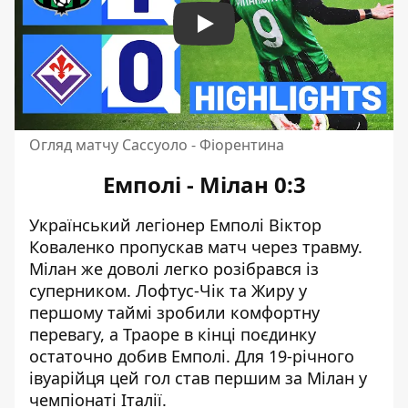
Play
Огляд матчу Сассуоло - Фіорентина
Емполі - Мілан 0:3
Український легіонер Емполі Віктор
Коваленко пропускав матч через травму.
Мілан же доволі легко розібрався із
суперником. Лофтус-Чік та Жиру у
першому таймі зробили комфортну
перевагу, а Траоре в кінці поєдинку
остаточно добив Емполі. Для 19-річного
івуарійця цей гол став першим за Мілан у
чемпіонаті Італії.