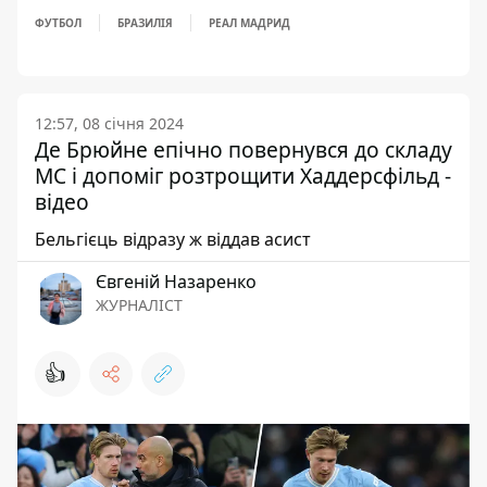
ФУТБОЛ
БРАЗИЛІЯ
РЕАЛ МАДРИД
12:57, 08 січня 2024
Де Брюйне епічно повернувся до складу
МС і допоміг розтрощити Хаддерсфільд -
відео
Бельгієць відразу ж віддав асист
Євгеній Назаренко
ЖУРНАЛІСТ
👍