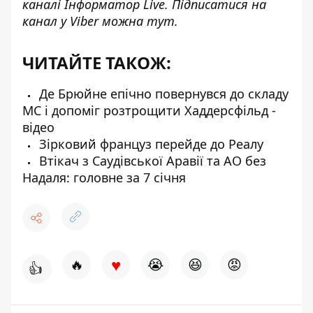
каналі
Інформатор Live
. Підписатися на
канал у Viber можна
тут
.
ЧИТАЙТЕ ТАКОЖ:
Де Брюйне епічно повернувся до складу
МС і допоміг розтрощити Хаддерсфільд -
відео
Зірковий француз перейде до Реалу
Втікач з Саудівської Аравії та AO без
Надаля: головне за 7 січня
♥
🔥
😭
😆
😡
👍