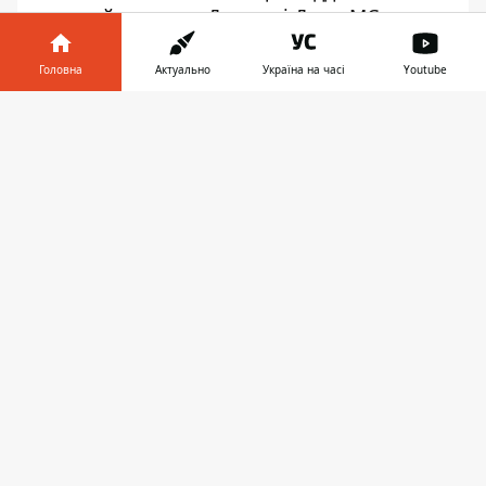
класний асист на Джеремі Доку. МС виграв
з рахунком 5:0.
Головна
Актуально
Україна на часі
Youtube
The assist king has returned 👑
@KevinDeBruyne
is back to doing what he
Інформатор у
Завантажити
does back 🤝
#EmiratesFACup
телефоні
👉
pic.twitter.com/QI0WQHpEnX
— Emirates FA Cup (@EmiratesFACup)
January 7, 2024
В минулому сезоні гравець зіграв 49
матчів, відзначившись 10 голами та 31
асистом.
Раніше і
нформатор розповідав про травму
півзахисника.
Кевін Де Брюйне в команді
Пепа