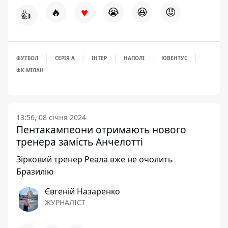
♥
🔥
😭
😆
😡
👍
ФУТБОЛ
СЕРІЯ А
ІНТЕР
НАПОЛІ
ЮВЕНТУС
ФК МІЛАН
13:56, 08 січня 2024
Пентакампеони отримають нового
тренера замість Анчелотті
Зірковий тренер Реала вже не очолить
Бразилію
Євгеній Назаренко
ЖУРНАЛІСТ