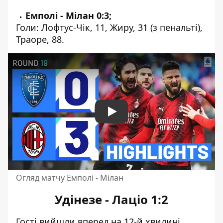
Емполі - Мілан 0:3;
Голи: Лофтус-Чік, 11, Жиру, 31 (з пенальті),
Траоре, 88.
Play
Огляд матчу Емполі - Мілан
Удінезе - Лаціо 1:2
Гості вийшли вперед на 12-й хвилині.