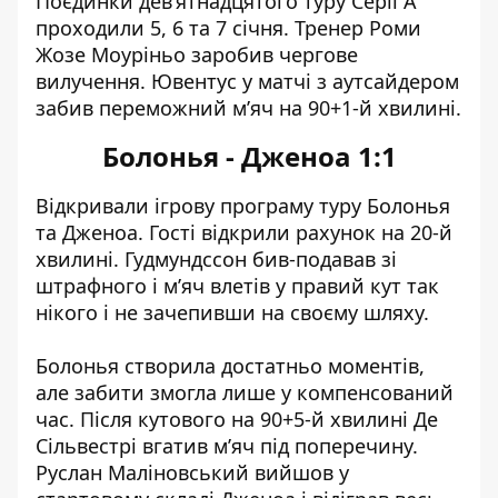
Поєдинки дев’ятнадцятого туру Серії А
проходили 5, 6 та 7 січня. Тренер Роми
Жозе Моуріньо заробив чергове
вилучення. Ювентус у матчі з аутсайдером
забив переможний м’яч на 90+1-й хвилині.
Болонья - Дженоа 1:1
Відкривали ігрову програму туру Болонья
та Дженоа. Гості відкрили рахунок на 20-й
хвилині. Гудмундссон бив-подавав зі
штрафного і м’яч влетів у правий кут так
нікого і не зачепивши на своєму шляху.
Болонья створила достатньо моментів,
але забити змогла лише у компенсований
час. Після кутового на 90+5-й хвилині Де
Сільвестрі вгатив м’яч під поперечину.
Руслан Маліновський вийшов у