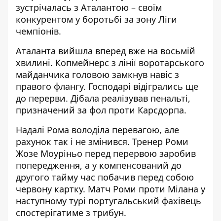
зустрічалась з Аталантою – своїм
конкурентом у боротьбі за зону Ліги
чемпіонів.
Аталанта вийшла вперед вже на восьмій
хвилині. Копмейнерс з лінії воротарського
майданчика головою замкнув навіс з
правого флангу. Господарі відігрались ще
до перерви. Дібала реалізував пенальті,
призначений за фол проти Карсдорпа.
Надалі Рома володіла перевагою, але
рахунок так і не змінився. Тренер Роми
Жозе Моуріньо перед перервою заробив
попередження, а у компенсований до
другого тайму час побачив перед собою
червону картку. Матч Роми проти Мілана у
наступному турі португальський фахівець
спостерігатиме з трибун.