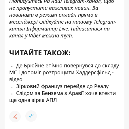
Підписуйтесь на наш
Telegram-канал
, щоб
не пропустити важливих новин. За
новинами в режимі онлайн прямо в
месенджері слідкуйте на нашому Telegram-
каналі
Інформатор Live
. Підписатися на
канал у Viber можна
тут
.
ЧИТАЙТЕ ТАКОЖ:
Де Брюйне епічно повернувся до складу
МС і допоміг розтрощити Хаддерсфільд -
відео
Зірковий француз перейде до Реалу
Слідом за Бензема з Аравії хоче втекти
ще одна зірка АПЛ