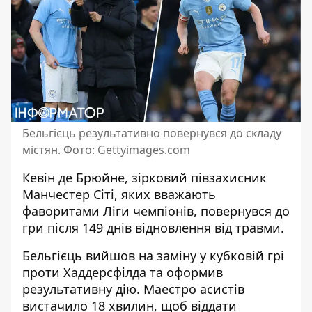
Бельгієць результативно повернувся до складу
містян. Фото: Gettyimages.соm
Кевін де Брюйне, зірковий півзахисник
Манчестер Сіті,
яких вважають
фаворитами Ліги чемпіонів
, повернувся до
гри після 149 днів відновлення від травми.
Бельгієць вийшов на заміну у кубковій грі
проти Хаддерсфілда та оформив
результативну дію. Маестро асистів
вистачило 18 хвилин, щоб віддати