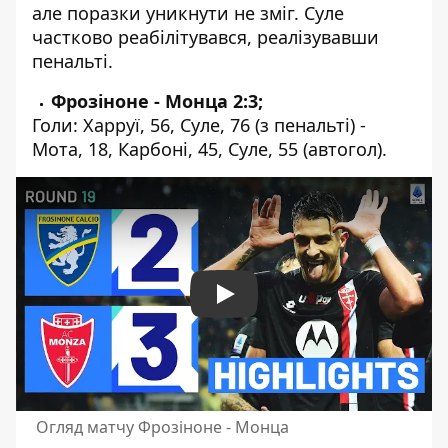
але поразки уникнути не зміг. Суле
частково реабілітувався, реалізувавши
пенальті.
Фрозіноне - Монца 2:3;
Голи: Харруї, 56, Суле, 76 (з пенальті) -
Мота, 18, Карбоні, 45, Суле, 55 (автогол).
Play
Огляд матчу Фрозіноне - Монца