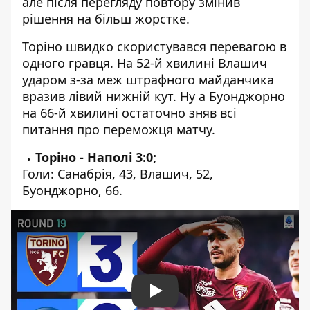
але після перегляду повтору змінив
рішення на більш жорстке.
Торіно швидко скористувався перевагою в
одного гравця. На 52-й хвилині Влашич
ударом з-за меж штрафного майданчика
вразив лівий нижній кут. Ну а Буонджорно
на 66-й хвилині остаточно зняв всі
питання про переможця матчу.
Торіно - Наполі 3:0;
Голи: Санабрія, 43, Влашич, 52,
Буонджорно, 66.
Play