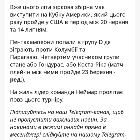
Вже цього літа зіркова збірна має
виступити на Кубку Америки, який цього
разу пройде у США в період між 20 червня
та 14 липням.
Пентакампеони попали в групу D де
зіграють проти Колумбії та
Парагваю. Четвертим учасником групи
стане або Гондурас, або Коста-Ріка (матч
плей-ін між ними пройде 23 березня -
ред.
).
На жаль
лідер команди Неймар пролітає
повз цього турніру.
Підписуйтесь на наш
Telegram-канал
, щоб
не пропустити важливих новин. За
новинами в режимі онлайн прямо в
месенджері слідкуйте на нашому Telegram-