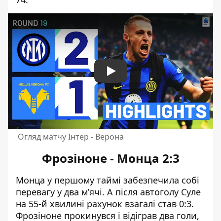
Play
Огляд матчу Інтер - Верона
Фрозіноне - Монца 2:3
Монца у першому таймі забезпечила собі
перевагу у два м’ячі. А після автоголу Суле
на 55-й хвилині рахунок взагалі став 0:3.
Фрозіноне прокинувся і відіграв два голи,