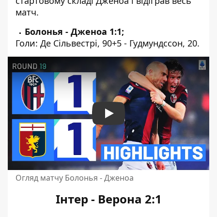
стартовому складі Дженоа і відіграв весь
матч.
Болонья - Дженоа 1:1;
Голи: Де Сільвестрі, 90+5 - Гудмундссон, 20.
Play
Огляд матчу Болонья - Дженоа
Інтер - Верона 2:1