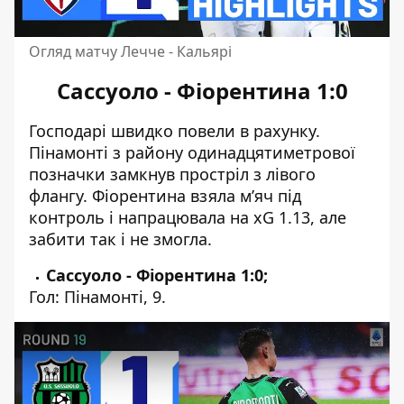
Огляд матчу Лечче - Кальярі
Сассуоло - Фіорентина 1:0
Господарі швидко повели в рахунку.
Пінамонті з району одинадцятиметрової
позначки замкнув простріл з лівого
флангу. Фіорентина взяла м’яч під
контроль і напрацювала на xG 1.13, але
забити так і не змогла.
Сассуоло - Фіорентина 1:0;
Гол: Пінамонті, 9.