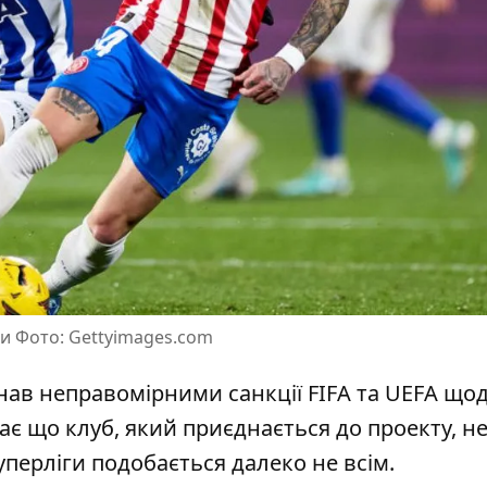
и Фото: Gettyimages.com
нав неправомірними
санкції FIFA та UEFA що
ає що клуб, який приєднається до проекту, н
уперліги подобається далеко не всім.