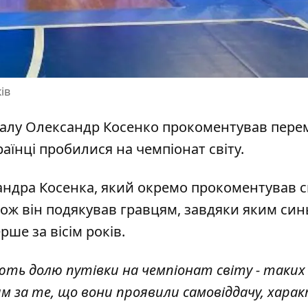
ів
тзалу Олександр Косенко прокоментував пере
аїнці пробилися на чемпіонат світу.
андра Косенка, який
окремо прокоментував с
акож він подякував гравцям, завдяки яким син
рше за вісім років.
чають долю путівки на чемпіонат світу - таких
м за те, що вони проявили самовіддачу, харак