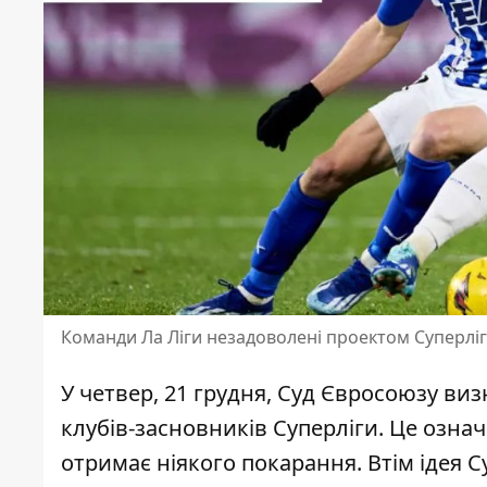
Команди Ла Ліги незадоволені проектом Суперліг
У четвер, 21 грудня, Суд Євросоюзу
виз
клубів-засновників Суперліги. Це означ
отримає ніякого покарання. Втім ідея С