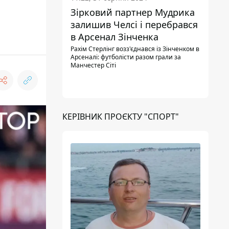
Зірковий партнер Мудрика
залишив Челсі і перебрався
в Арсенал Зінченка
Рахім Стерлінг возз'єднався із Зінченком в
Арсеналі: футболісти разом грали за
Манчестер Сіті
КЕРІВНИК ПРОЄКТУ "СПОРТ"