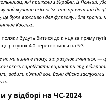
ьникам, які приїхали з України, із Польщі, уб
очу подякувати всім-всім, хто причетний до ці
 це дуже важливо і для футзалу, і для країни. 
азначив Косенко.
 поляки будуть битися до кінця за пряму путі
 що рахунок 4:0 перетворився на 5:3.
це не ми винні в тому, що рахунок змінився, — 
хоч якось спробувати вирівняти гру, відіграт
ли, забили п’ятий гол. Вони дійсно заслужили
нко.
и у відборі на ЧС-2024