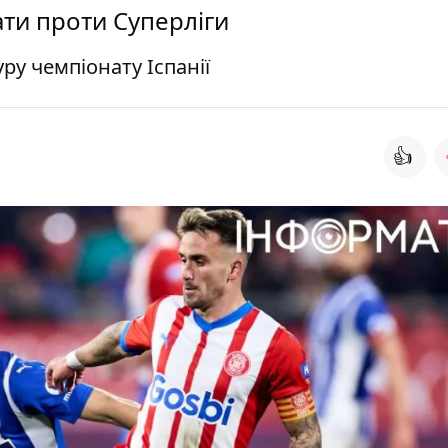
ати проти Суперліги
уру чемпіонату Іспанії
👍