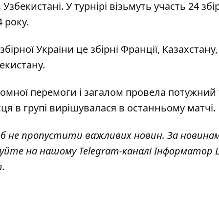
Узбекистані. У турнірі візьмуть участь 24 збір
 року.
збірної України це збірні Франції, Казахстану,
бекистану.
ромної перемоги
і загалом провела потужний 
сця в групі вирішувалася в останньому матчі.
об не пропустити важливих новин. За новина
куйте на нашому Telegram-каналі
Інформатор L
т
.