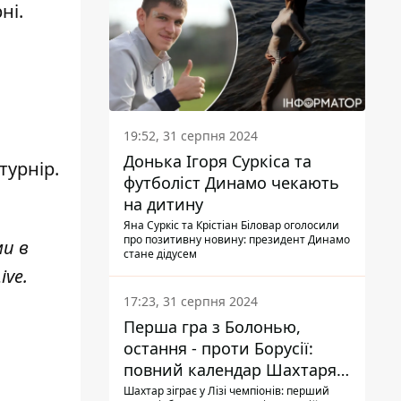
ні.
19:52, 31 серпня 2024
Донька Ігоря Суркіса та
турнір.
футболіст Динамо чекають
на дитину
Яна Суркіс та Крістіан Біловар оголосили
про позитивну новину: президент Динамо
ми в
стане дідусем
ive
.
17:23, 31 серпня 2024
Перша гра з Болонью,
остання - проти Борусії:
повний календар Шахтаря в
новій ЛЧ
Шахтар зіграє у Лізі чемпіонів: перший