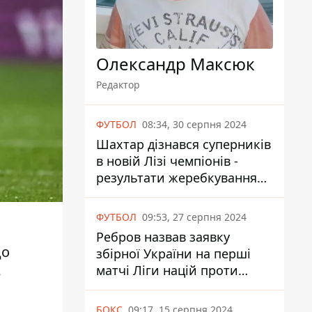
Олександр Максюк
Редактор
ФУТБОЛ
08:34, 30 серпня 2024
Шахтар дізнався суперників
в новій Лізі чемпіонів -
результати жеребкування
UEFA
ФУТБОЛ
09:53, 27 серпня 2024
Ребров назвав заявку
до
збірної України на перші
матчі Ліги націй проти
е
Албанії та Чехії
БОКС
09:17, 15 серпня 2024