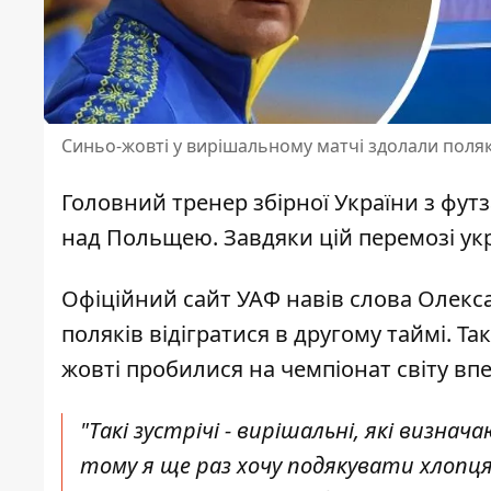
Синьо-жовті у вирішальному матчі здолали поляк
Головний тренер збірної України з фу
над Польщею. Завдяки цій перемозі укр
Офіційний сайт УАФ навів слова Олекс
поляків
відігратися в другому таймі. Т
жовті пробилися на чемпіонат світу впе
"Такі зустрічі - вирішальні, які визна
тому я ще раз хочу подякувати хлопця