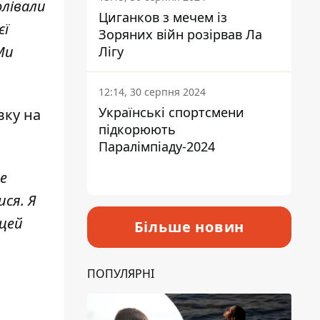
олівали
Циганков з мечем із
єї
Зоряних війн розірвав Ла
Ми
Лігу
12:14, 30 серпня 2024
Українські спортсмени
вку на
підкорюють
Паралімпіаду-2024
це
ися. Я
 цей
Більше новин
ПОПУЛЯРНІ