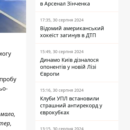
в Арсенал Зінченка
17:35, 30 серпня 2024
Відомий американський
хокеїст загинув в ДТП
15:49, 30 серпня 2024
могу
Динамо Київ дізналося
опонентів у новій Лізі
Європи
пробу
ьо-
15:16, 30 серпня 2024
Клуби УПЛ встановили
страшний антирекорд у
єврокубках
 мало,
тер,
13:15, 30 серпня 2024