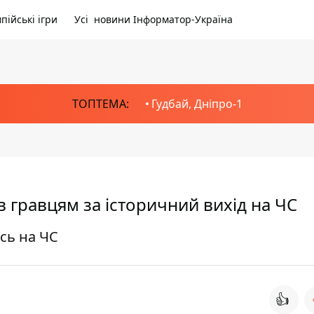
пійські ігри
Усі новини Інформатор-Україна
ТОПТЕМА:
Гудбай, Дніпро-1
в гравцям за історичний вихід на ЧС
сь на ЧС
👍