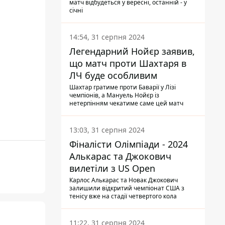
матч відбудеться у вересні, останній - у
січні
14:54, 31 серпня 2024
Легендарний Нойєр заявив,
що матч проти Шахтаря в
ЛЧ буде особливим
Шахтар гратиме проти Баварії у Лізі
чемпіонів, а Мануель Нойєр із
нетерпінням чекатиме саме цей матч
13:03, 31 серпня 2024
Фіналісти Олімпіади - 2024
Алькарас та Джокович
вилетіли з US Open
Карлос Алькарас та Новак Джокович
залишили відкритий чемпіонат США з
тенісу вже на стадії четвертого кола
11:22, 31 серпня 2024