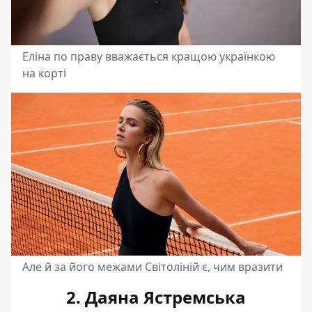
Еліна по праву вважається кращою українкою
на корті
Але й за його межами Світоліній є, чим вразити
2. Даяна Ястремська