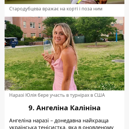
Стародубцева вражає на корті і поза ним
Наразі Юлія бере участь в турнірах в США
9. Ангеліна Калініна
Ангеліна наразі – донедавна найкраща
українська тенісистка, яка в оновленому