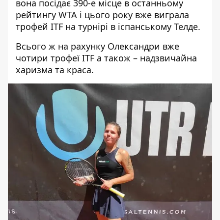
вона посідає 390-е місце в останньому
рейтингу WTA і цього року вже виграла
трофей ITF на турнірі в іспанському Телде.
Всього ж на рахунку Олександри вже
чотири трофеї ITF а також – надзвичайна
харизма та краса.