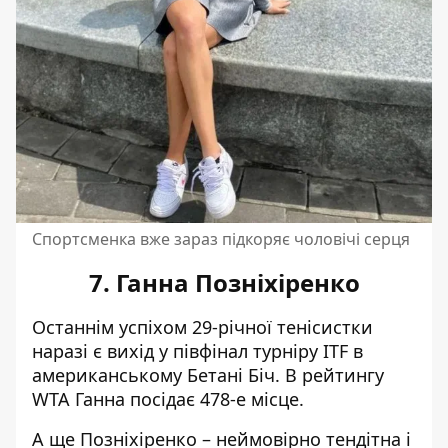
Спортсменка вже зараз підкоряє чоловічі серця
7. Ганна Позніхіренко
Останнім успіхом 29-річної тенісистки
наразі є вихід у півфінал турніру ITF в
американському Бетані Біч. В рейтингу
WTA Ганна посідає 478-е місце.
А ще Позніхіренко – неймовірно тендітна і