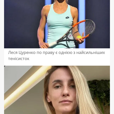
Леся Цуренко по праву є однією з найсильніших
тенісисток