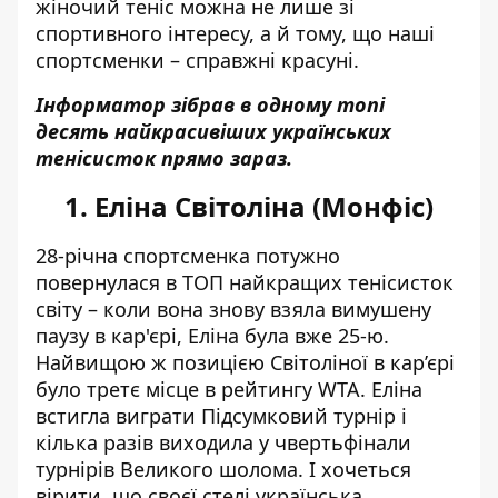
жіночий теніс можна не лише зі
спортивного інтересу, а й тому, що наші
спортсменки – справжні красуні.
Інформатор зібрав в одному топі
десять найкрасивіших українських
тенісисток прямо зараз.
1. Еліна Світоліна (Монфіс)
28-річна спортсменка
потужно
повернулася в ТОП найкращих тенісисток
світу
– коли вона знову взяла вимушену
паузу в кар'єрі, Еліна була вже 25-ю.
Найвищою ж позицією Світоліної в кар’єрі
було третє місце в рейтингу WTA. Еліна
встигла виграти Підсумковий турнір і
кілька разів виходила у чвертьфінали
турнірів Великого шолома. І хочеться
вірити, що своєї стелі українська