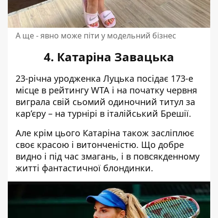
А ще - явно може піти у модельний бізнес
4. Катаріна Завацька
23-річна уродженка Луцька посідає 173-е
місце в рейтингу WTA і на початку червня
виграла свій сьомий одиночний титул за
кар’єру – на турнірі в італійський Брешії.
Але крім цього Катаріна також засліплює
своє красою і витонченістю. Що добре
видно і під час змагань, і в повсякденному
житті фантастичної блондинки.