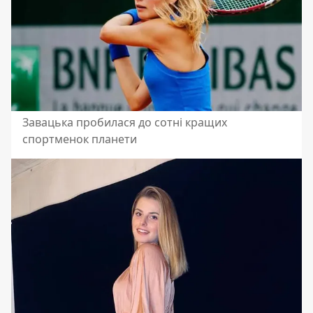
Завацька пробилася до сотні кращих
спортменок планети