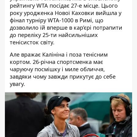
рейтингу WTA посідає 27-е місце. Цього
року уродженка Нової Каховки вийшла у
фінал турніру WTA-1000 в Римі, що
дозволило їй вперше в кар’єрі потрапити
до переліку 25-ти найсильніших
тенісисток світу.
Але вражає Калініна і поза тенісним
кортом. 26-річна спортсменка має
чаруючу посмішку і миле обличчя,
завдяки чому завжди прикутує до себе
увагу.