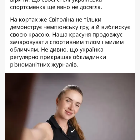
спортсменка ще явно не досягла.
На кортах же Світоліна не тільки
демонструє чемпіонську гру, а й виблискує
своєю красою. Наша красуня продовжує
зачаровувати спортивним тілом і милим
обличчям. Не дивно, що українка
регулярно прикрашає обкладинки
різноманітних журналів.