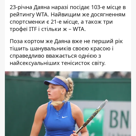
23-річна Даяна наразі посідає 103-е місце в
рейтингу WTA. Найвищим же досягненням
спортсменки є 21-е місце, а також три
трофеї ITF і стільки ж – WTA.
Поза кортом же Даяна вже не перший рік
тішить шанувальників своєю красою і
справедливо вважається однією з
найсексуальніших тенісисток світу.