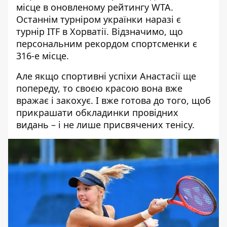
місце в оновленому рейтингу WTA.
Останнім турніром українки наразі є
турнір ITF в Хорватії. Відзначимо, що
персональним рекордом спортсменки є
316-е місце.
Але якщо спортивні успіхи Анастасії ще
попереду, то своєю красою вона вже
вражає і закохує. І вже готова до того, щоб
прикрашати обкладинки провідних
видань – і не лише присвячених тенісу.