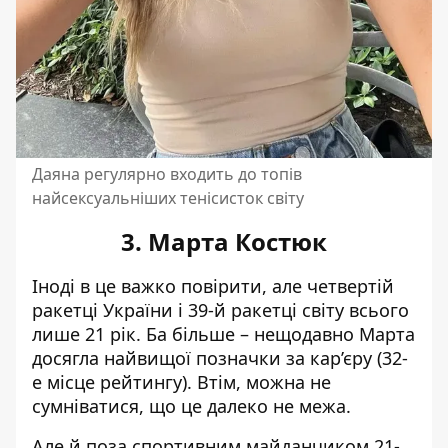
Даяна регулярно входить до топів
найсексуальніших тенісисток світу
3. Марта Костюк
Іноді в це важко повірити, але четвертій
ракетці України і 39-й ракетці світу всього
лише 21 рік. Ба більше – нещодавно Марта
досягла найвищої позначки за кар’єру (32-
е місце рейтингу). Втім, можна не
сумніватися, що це далеко не межа.
Але й поза спортивним майданчиком 21-