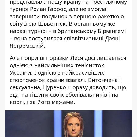
представляла нашу країну на престижному
турнірі Ролан Гаррос, але не змогла
завершити поєдинок з першою ракеткою
світу Ігою Швьонтек. В останньому же
наразі турнірі – в британському Бірмінгемі
– вона поступилася співвітчизниці Даяні
Ястремській.
Але попри ці поразки Леся досі лишається
однією з найсильніших тенісисток
України. І однією з найкрасивіших
спортсменок країни взагалі. Витончена і
сексуальна, Цуренко щоразу доводить, що
здатна тішити своїх вболівальників і на
корті, і за його межами.