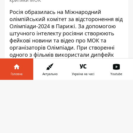
критики МОК
Росія образилась на Міжнародний
олімпійський комітет за відсторонення від
Олімпіади-2024 в Парижі. За допомогою
штучного інтелекту росіяни створюють
фейкові новини та відео про МОК та
організаторів Олімпіади. При створенні
одного з фільмів використали дипфейк
Тома Круза, який
братиме участь в
церемонії закриття ОІ-2024
.
Головна
Актуально
Україна на часі
Youtube
Росія проводить кампанію
Інформатор у
проти Олімпіади в Парижі
Завантажити
телефоні
👉
Центр аналізу загроз компанії Microsoft
оприлюднив звіт, в якому вказав, що
мережа інтернет-груп, пов’язаних з
Росією,
проводить кампанії зловмисного