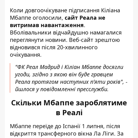
Коли довгоочікуване підписання Кіліана
Мбаппе оголосили,
сайт Реала не
витримав навантаження
.
Вболівальники відчайдушно намагалися
переглянути новини. Веб-сайт зрештою
відновився після 20-хвилинного
очікування.
"ФК Реал Мадрид і Кіліан Мбаппе досягли
угоди, згідно з якою він буде гравцем
Реала протягом наступних п’яти років", -
йшлося у повідомленні пресслужби.
Скільки Мбаппе зароблятиме
в Реалі
Мбаппе переїде до Іспанії 1 липня, після
відкриття трансферного вікна Ла Ліги. За