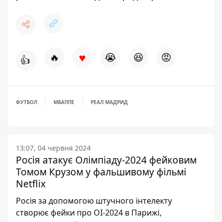
♥
🔥
😭
😆
😡
👍
ФУТБОЛ
МБАППЕ
РЕАЛ МАДРИД
13:07, 04 червня 2024
Росія атакує Олімпіаду-2024 фейковим
Томом Крузом у фальшивому фільмі
Netflix
Росія за допомогою штучного інтелекту
створює фейки про ОІ-2024 в Парижі,