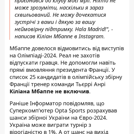
приєднався до клубу моєї мрії. Ніхто не
може зрозуміти, наскільки я зараз
схвильований. Не можу дочекатися
зустрічі з вами і дякую за вашу
неймовірну підтримку. Hala Madrid!", -
написав Кіліан Мбаппе в Instagram.
Мбаппе довелося відмовитись від виступів
на Олімпіаді-2024. Реал не захотів
відпускати гравця. Не допомогли навіть
прямі вмовляння президента Франції. У
список 25 кандидатів в олімпійську збірну
Франції тренер команди Тьєррі Анрі
Кіліана Мбаппе не включив
.
Раніше Інформатор повідомляв, що
Суперкомп'ютер Opta Sports
розрахував
шанси збірної України на Євро-2024
.
Україна може виграти турнір з
вірогідністю в 1%. А от шанс на вихід