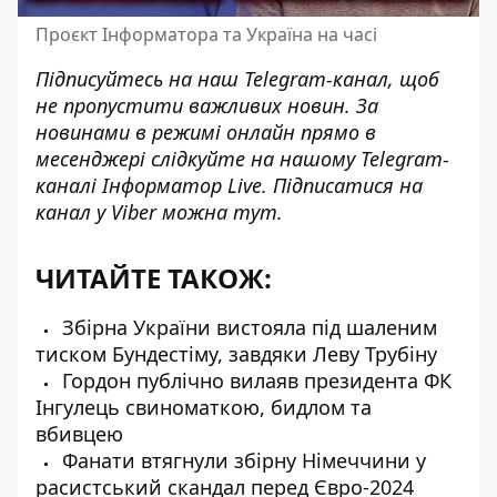
Проєкт Інформатора та Україна на часі
Підписуйтесь на наш
Telegram-канал
, щоб
не пропустити важливих новин. За
новинами в режимі онлайн прямо в
месенджері слідкуйте на нашому Telegram-
каналі
Інформатор Live
. Підписатися на
канал у Viber можна
тут
.
ЧИТАЙТЕ ТАКОЖ:
Збірна України вистояла під шаленим
тиском Бундестіму, завдяки Леву Трубіну
Гордон публічно вилаяв президента ФК
Інгулець свиноматкою, бидлом та
вбивцею
Фанати втягнули збірну Німеччини у
расистський скандал перед Євро-2024