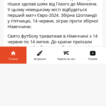
пішки здолав шлях від Глазго до Мюнхена.
У цьому німецькому місті відбудеться
перший матч Євро-2024. Збірна Шотландії
у п’ятницю, 14 червня,
зіграє проти збірної
Німеччини
.
Свято футболу триватиме в Німеччині з 14
червня по 14 липня. До країни приїхали
сотні тисяч футбольних вболівальників з
різних куточків Європи та світу. 20-річний
шанувальник збірної Шотландії Крейг
Головна
Актуально
Україна на часі
Youtube
Фергюсон вирішив дістатись на матч своєї
Інформатор у
команди оригінальним способом. Весь
Завантажити
телефоні
👉
шлях з Глазго до Мюнхена він здолав
пішки
.
Розпочав свою подорож Фергюсон у
травні. Він вирушив у піший похід з
Хемпден-парку в Глазго і пройшов