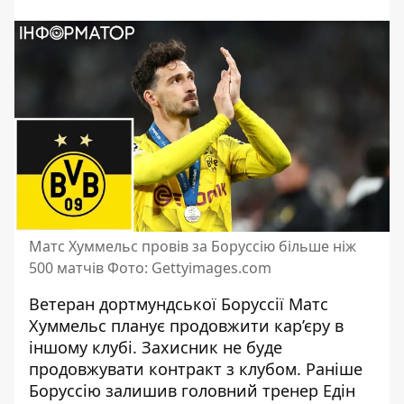
Матс Хуммельс провів за Боруссію більше ніж
500 матчів Фото: Gettyimages.com
Ветеран дортмундської Боруссії Матс
Хуммельс планує продовжити кар’єру в
іншому клубі. Захисник не буде
продовжувати контракт з клубом. Раніше
Боруссію
залишив головний тренер Едін