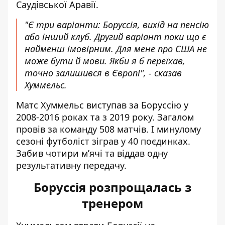
Саудівської Аравії.
"Є три варіанти: Боруссія, вихід на пенсію
або інший клуб. Другий варіант поки що є
найменш імовірним. Для мене про США не
може бути й мови. Якби я б переїхав,
точно залишився в Європі", - сказав
Хуммельс.
Матс Хуммельс виступав за Боруссію у
2008-2016 роках та з 2019 року. Загалом
провів за команду 508 матчів. І минулому
сезоні футболіст зіграв у 40 поєдинках.
Забив чотири м’ячі та віддав одну
результативну передачу.
Боруссія розпрощалась з
тренером