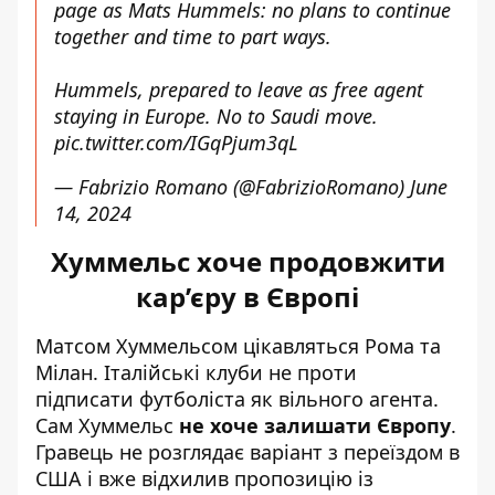
page as Mats Hummels: no plans to continue
together and time to part ways.
Hummels, prepared to leave as free agent
staying in Europe. No to Saudi move.
pic.twitter.com/IGqPjum3qL
— Fabrizio Romano (@FabrizioRomano)
June
14, 2024
Хуммельс хоче продовжити
кар’єру в Європі
Матсом Хуммельсом цікавляться Рома та
Мілан. Італійські клуби не проти
підписати футболіста як вільного агента.
Сам Хуммельс
не хоче залишати Європу
.
Гравець не розглядає варіант з переїздом в
США і вже відхилив пропозицію із