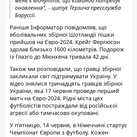
мене є відчуття, що команда потребує
оновлення", - цитує Терзича пресслужба
Боруссії.
Раніше Інформатор повідомляв, що
вболівальник збірної Шотландії
пішки
прийшов на Євро-2024
. Крейг Фергюсон
здолав близько 1600 кілометрів. Подорож
із Глазго до Мюнхена тривала 42 дні.
Також ми розповідали, що гравці збірної
закликали світ підтримувати Україну
. У
відео знялися тринадцять гравців збірної
України, яка 17 червня проведе перший
матч на Євро-2024. Рідні міста цих
футболістів постраждали від російської
агресії або тимчасово окуповані.
У п’ятницю, 14 червня, в Німеччині стартує
Чемпіонат Європи з футболу. Кожен