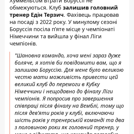
Хуммельсом втрати Боруссії не
обмежуються. Клуб
залишив головний
тренер Едін Терзич
. Фахівець працював
на посаді з 2022 року. У минулому сезоні
Боруссія посіла п’яте місце у чемпіонаті
Німеччини та вийшла у фінал Ліги
чемпіонів.
"Шановна командо, хоча мені зараз дуже
боляче, я хотів би повідомити вам, що я
залишаю Боруссію. Для мене було великою
честю мати можливість привести цей
великий клуб до перемоги в Кубку
Німеччини і нещодавно до фіналу Ліги
чемпіонів. Я попросив про завершення
співпраці після фіналу на Вемблі, тому що
після дев’яти років у клубі, включаючи
шість років у тренерській команді та два
з половиною роки як головний тренер, у