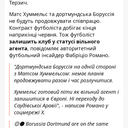
Терзич
.
Матс Хуммельс та дортмундська Боруссія
не будуть продовжувати співпрацю.
Контракт футболіста добігає кінця
наприкінці червня. Тож футболіст
залишить клуб у статусі вільного
агента
, повідомляє авторитетний
футбольний інсайдер Фабріціо Романо.
"Дортмундська Боруссія на одній стороні
з Матсом Хуммельсом: немає планів
продовжувати разом і час розлучитися.
Хуммельс готовий піти як вільний агент і
залишитися в Європі. Ні переходу до
Саудівської Аравії", - написав Романо у
соцмережі X.
🟡⚫️ Borussia Dortmund are on the same