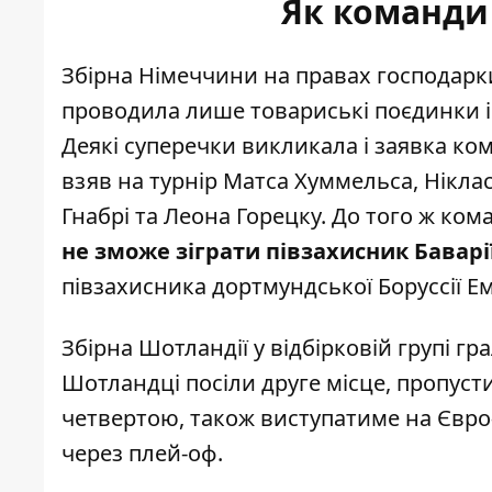
Як команди 
Збірна Німеччини на правах господарки
проводила лише товариські поєдинки і
Деякі суперечки викликала і заявка к
взяв на турнір Матса Хуммельса, Нікла
Гнабрі та Леона Горецку. До того ж ко
не зможе зіграти півзахисник Бавар
півзахисника дортмундської Боруссії Е
Збірна Шотландії у відбірковій групі грала
Шотландці посіли друге місце, пропусти
четвертою, також виступатиме на Євро-
через плей-оф.