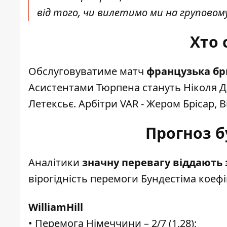
від того, чи вилетимо ми на груповому
Хто 
Обслуговуватиме матч
французька бр
Асистентами Тюрпена стануть Ніколя Д
Летексьє. Арбітри VAR - Жером Брісар, Ві
Прогноз б
Аналітики
значну перевагу віддають 
вірогідність перемоги Бундестіма коефіц
WilliamHill
• Перемога Німеччини – 2/7 (1,28);