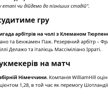
 етапі чи дійдемо до пізніших стадій".
судитиме гру
игада арбітрів на чолі з Клеманом Тюрпе
ано та Бенжамен Паж. Резервний арбітр – Фр
ллі Делажо та італієць Массіміліано Ірраті.
укмекерів на матч
збірній Німеччини
. Компанія WilliamHill оці
ієнтом 1,28, в той час як перемогу Шотландії 