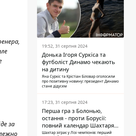
ренера,
19:52, 31 серпня 2024
але
Донька Ігоря Суркіса та
е
футболіст Динамо чекають
на дитину
Яна Суркіс та Крістіан Біловар оголосили
про позитивну новину: президент Динамо
стане дідусем
17:23, 31 серпня 2024
Перша гра з Болонью,
остання - проти Борусії:
де за
повний календар Шахтаря в
новій ЛЧ
лежно
Шахтар зіграє у Лізі чемпіонів: перший