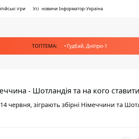
пійські ігри
Усі новини Інформатор-Україна
ТОПТЕМА:
Гудбай, Дніпро-1
еччина - Шотландія та на кого ставит
14 червня, зіграють збірні Німеччини та Шотл