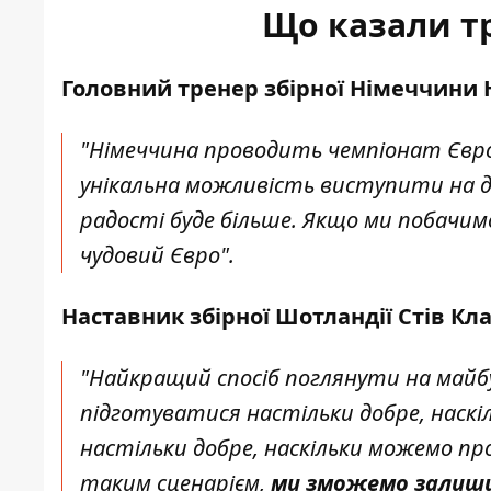
Що казали т
Головний тренер збірної Німеччини
"Німеччина проводить чемпіонат Європи
унікальна можливість виступити на до
радості буде більше. Якщо ми побачим
чудовий Євро".
Наставник збірної Шотландії Стів Кла
"Найкращий спосіб поглянути на майб
підготуватися настільки добре, наскі
настільки добре, наскільки можемо про
таким сценарієм,
ми зможемо залиши