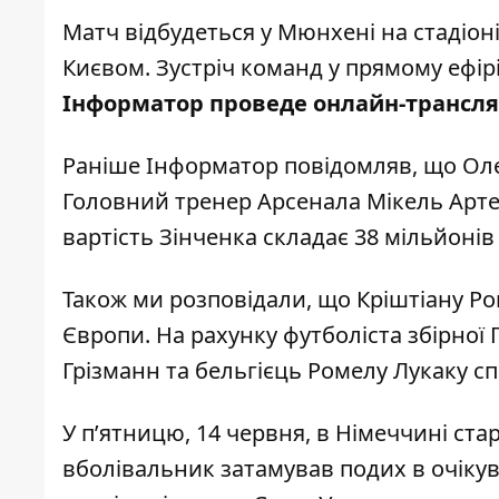
Матч відбудеться у Мюнхені на стадіон
Києвом. Зустріч команд у прямому ефір
Інформатор проведе онлайн-трансл
Раніше Інформатор повідомляв, що
Оле
Головний тренер Арсенала Мікель Арте
вартість Зінченка складає 38 мільйонів
Також ми розповідали, що
Кріштіану Р
Європи. На рахунку футболіста збірної 
Грізманн та бельгієць Ромелу Лукаку 
У п’ятницю, 14 червня, в Німеччині ст
вболівальник затамував подих в очікува