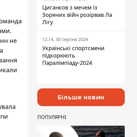
Циганков з мечем із
Зоряних війн розірвав Ла
Команда
Лігу
ами.
12:14, 30 серпня 2024
анн не
Українські спортсмени
а
підкорюють
ювання
Паралімпіаду-2024
ликали
Більше новин
шувала
опи
ПОПУЛЯРНІ