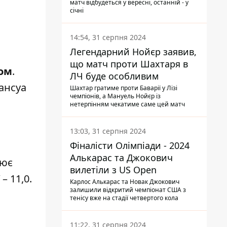
матч відбудеться у вересні, останній - у
січні
14:54, 31 серпня 2024
Легендарний Нойєр заявив,
що матч проти Шахтаря в
ном
.
ЛЧ буде особливим
ансуа
Шахтар гратиме проти Баварії у Лізі
чемпіонів, а Мануель Нойєр із
нетерпінням чекатиме саме цей матч
13:03, 31 серпня 2024
Фіналісти Олімпіади - 2024
Алькарас та Джокович
нює
вилетіли з US Open
– 11,0.
Карлос Алькарас та Новак Джокович
залишили відкритий чемпіонат США з
тенісу вже на стадії четвертого кола
11:22, 31 серпня 2024