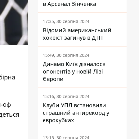
в Арсенал Зінченка
17:35, 30 серпня 2024
Відомий американський
хокеїст загинув в ДТП
15:49, 30 серпня 2024
Динамо Київ дізналося
опонентів у новій Лізі
бірна
Європи
15:16, 30 серпня 2024
й-оф
Клуби УПЛ встановили
страшний антирекорд у
деться
єврокубках
13:15, 30 серпня 2024