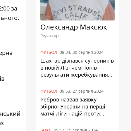
:00 за
льного.
Олександр Максюк
Редактор
ферна
ФУТБОЛ
08:34, 30 серпня 2024
Шахтар дізнався суперників
в новій Лізі чемпіонів -
результати жеребкування
ів
UEFA
ФУТБОЛ
09:53, 27 серпня 2024
Ребров назвав заявку
збірної України на перші
їнський
матчі Ліги націй проти
Албанії та Чехії
аз
БОКС
09:17, 15 серпня 2024