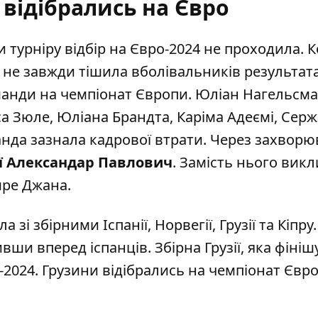
відібрались на Євро
 турніру відбір на Євро-2024 не проходила. 
 не завжди тішила вболівальників результат
оманди на чемпіонат Європи. Юліан Нагельсм
са Зюле, Юліана Брандта, Каріма Адеємі, Серж
манда зазнала кадрової втрати. Через захвор
ії Александар Павлович
. Замість нього вик
мре Джана.
 зі збірними Іспанії, Норвегії, Грузії та Кіпру.
вши вперед іспанців. Збірна Грузії, яка фіні
2024. Грузини відібрались на чемпіонат Євр