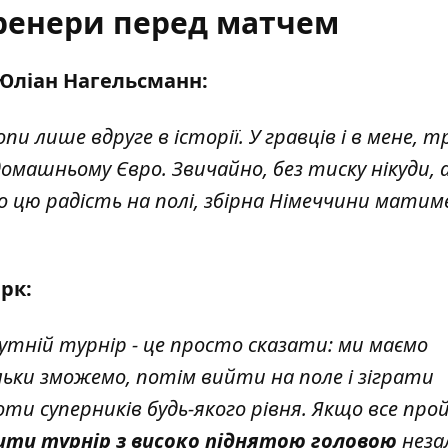
ренери перед матчем
 Юліан Нагельсманн:
 лише вдруге в історії. У гравців і в мене, т
машньому Євро. Звичайно, без тиску нікуди, 
о цю радість на полі, збірна Німеччини матим
рк:
утній турнір - це просто сказати: ми маємо
льки зможемо, потім вийти на поле і зіграти
ти суперників будь-якого рівня. Якщо все прой
ти турнір з високо піднятою головою
неза