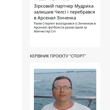
Зірковий партнер Мудрика
залишив Челсі і перебрався
в Арсенал Зінченка
Рахім Стерлінг возз'єднався із Зінченком в
Арсеналі: футболісти разом грали за
Манчестер Сіті
КЕРІВНИК ПРОЄКТУ "СПОРТ"