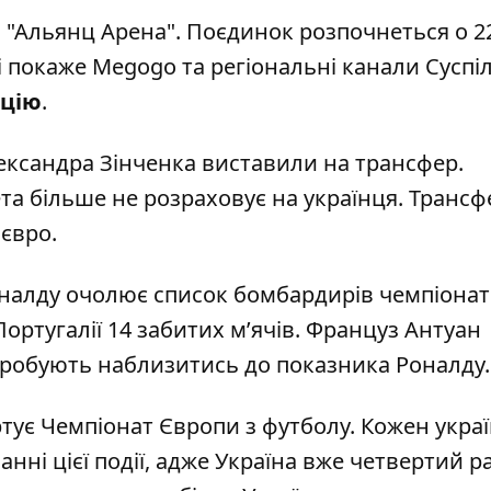
і "Альянц Арена". Поєдинок розпочнеться о 22
і покаже Megogo та регіональні канали Суспі
яцію
.
ксандра Зінченка виставили на трансфер
.
та більше не розраховує на українця. Транс
 євро.
оналду очолює список бомбардирів
чемпіонат
Португалії 14 забитих м’ячів. Француз Антуан
спробують наблизитись до показника Роналду.
артує Чемпіонат Європи з футболу. Кожен укра
нні цієї події, адже Україна вже четвертий р