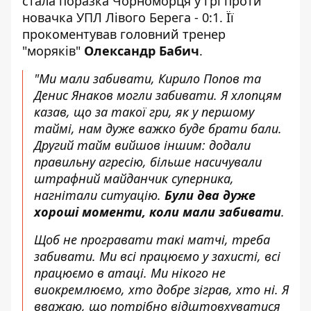
стала поразка Чорноморця у грі проти
новачка УПЛ Лівого Берега - 0:1. Її
прокоментував головний тренер
"моряків"
Олександр Бабич
.
"Ми мали забивати, Кирило Попов та
Денис Янаков могли забивати. Я хлопцям
казав, що за такої гри, як у першому
таймі,
нам дуже важко буде брати бали
.
Другий тайм вийшов іншим: додали
правильну агресію, більше насичували
штрафний майданчик суперника,
нагнітали ситуацію.
Були два дуже
хороші моменти, коли мали забивати
.
Щоб не програвати такі матчі, треба
забивати. Ми всі працюємо у захисті, всі
працюємо в атаці. Ми нікого не
виокремлюємо, хто добре зіграв, хто ні. Я
вважаю, що потрібно відштовхуватися