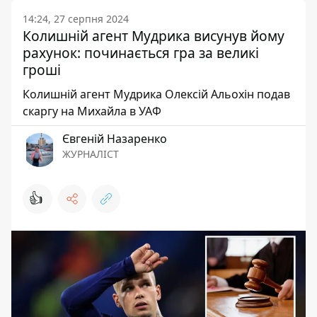
14:24, 27 серпня 2024
Колишній агент Мудрика висунув йому
рахунок: починається гра за великі
гроші
Колишній агент Мудрика Олексій Альохін подав
скаргу на Михайла в УАФ
Євгеній Назаренко
ЖУРНАЛІСТ
👍