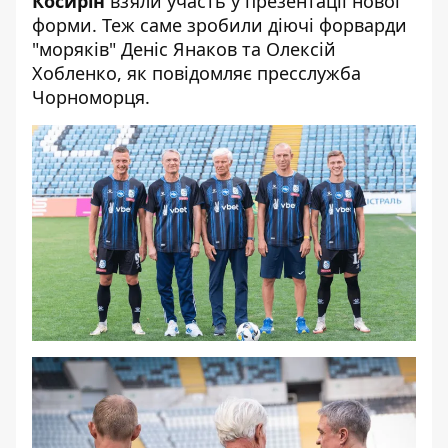
Косирін
взяли участь у презентації нової
форми. Теж саме зробили діючі форварди
"моряків" Деніс Янаков та Олексій
Хобленко, як повідомляє пресслужба
Чорноморця.