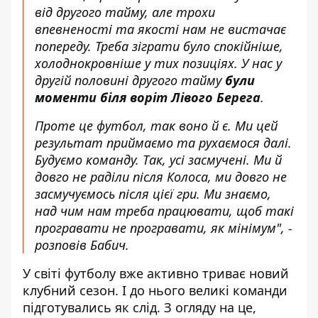
від другого тайму, але трохи
впевненості та якості нам не вистачає
попереду. Треба зіграти було спокійніше,
холоднокровніше у тих позиціях. У нас у
другій половині другого тайму
були
моменти біля воріт Лівого Берега
.
Проте це футбол, так воно й є. Ми цей
результат приймаємо та рухаємося далі.
Будуємо команду. Так, ​​усі засмучені. Ми й
довго не раділи після Колоса, ми довго не
засмучуємось після цієї гри. Ми знаємо,
над чим нам треба працювати, щоб такі
програвати не програвати, як мінімум", -
розповів Бабич.
У світі футболу вже активно триває новий
клубний сезон. І до нього великі команди
підготувались як слід. З огляду на це,