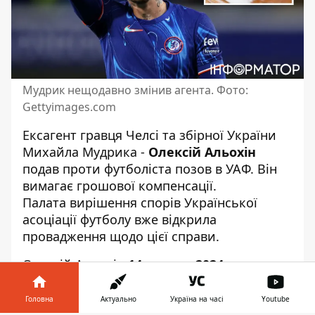
Мудрик нещодавно змінив агента. Фото:
Gettyimages.com
Ексагент гравця Челсі та збірної України
Михайла Мудрика -
Олексій Альохін
подав проти футболіста позов в УАФ. Він
вимагає грошової компенсації
.
Палата вирішення спорів Української
асоціації футболу вже відкрила
провадження щодо цієї справи.
Олексій Альохін
14 серпня 2024 року
подав скаргу на
Михайла Мудрика
з
вимогою стягнення коштів за виконання
Головна
Актуально
Україна на часі
Youtube