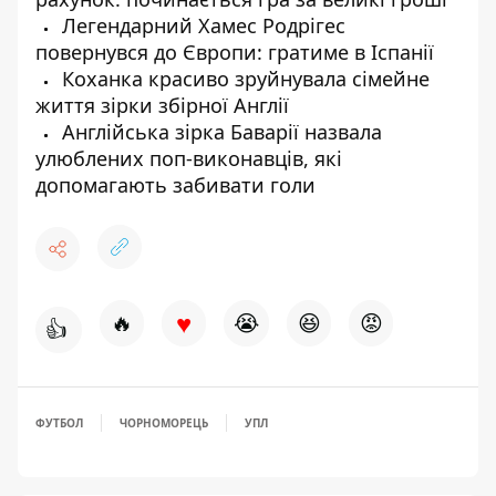
Легендарний Хамес Родрігес
повернувся до Європи: гратиме в Іспанії
Коханка красиво зруйнувала сімейне
життя зірки збірної Англії
Англійська зірка Баварії назвала
улюблених поп-виконавців, які
допомагають забивати голи
♥
🔥
😭
😆
😡
👍
ФУТБОЛ
ЧОРНОМОРЕЦЬ
УПЛ