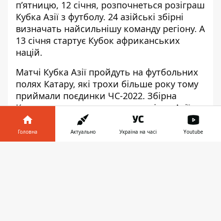
п’ятницю, 12 січня, розпочнеться розіграш
Кубка Азії з футболу. 24 азійські збірні
визначать найсильнішу команду регіону. А
13 січня
стартує Кубок африканських
націй
.
Матчі Кубка Азії пройдуть на футбольних
полях Катару, які трохи більше року тому
приймали поєдинки ЧС-2022. Збірна
Катару захищатиме титул чемпіона Азії,
здобутий у 2019 році.
Головна
Актуально
Україна на часі
Youtube
Поєдинки проходитимуть на восьми
стадіонах. Фінальний матч відбудеться 10
Інформатор у
Завантажити
лютого.
телефоні
👉
Відкриватиме турнір матч Катар – Ліван.
Поєдинок розпочнеться 12 січня о 18:00 за
київським часом.