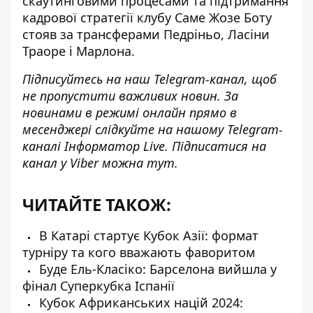
скаутинговими процесами та підтримання
кадрової стратегії клубу Саме Жозе Боту
стояв за трансферами Педріньо, Ласіни
Траоре і Марлона.
Підписуйтесь на наш
Telegram-канал
, щоб
не пропустити важливих новин. За
новинами в режимі онлайн прямо в
месенджері слідкуйте на нашому Telegram-
каналі
Інформатор Live
. Підписатися на
канал у Viber можна
тут
.
ЧИТАЙТЕ ТАКОЖ:
В Катарі стартує Кубок Азії: формат
турніру та кого вважають фаворитом
Буде Ель-Класіко: Барселона вийшла у
фінал Суперкубка Іспанії
Кубок Африканських націй 2024: