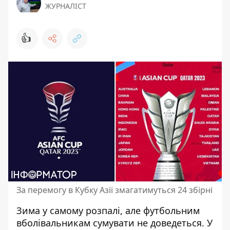
ЖУРНАЛІСТ
👍
За перемогу в Кубку Азії змагатимуться 24 збірні
Зима у самому розпалі, але футбольним
вболівальникам сумувати не доведеться. У