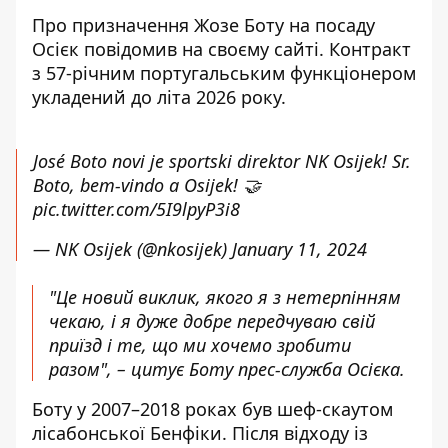
Про призначення Жозе Боту на посаду
Осієк повідомив на своєму сайті. Контракт
з 57-річним португальським функціонером
укладений до літа 2026 року.
José Boto novi je sportski direktor NK Osijek! Sr.
Boto, bem-vindo a Osijek! 🤝
pic.twitter.com/5I9lpyP3i8
— NK Osijek (@nkosijek)
January 11, 2024
"Це новий виклик, якого я з нетерпінням
чекаю, і я дуже добре передчуваю свій
приїзд і те, що ми хочемо зробити
разом", – цитує Боту прес-служба Осієка.
Боту у 2007–2018 роках був шеф-скаутом
лісабонської Бенфіки. Після відходу із