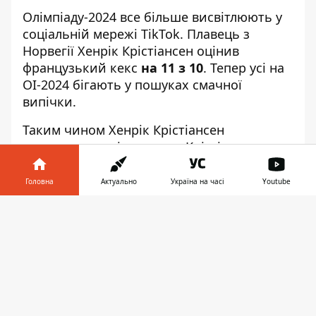
Олімпіаду-2024 все більше
висвітлюють у
соціальній мережі TikTok
. Плавець з
Норвегії Хенрік Крістіансен оцінив
французький кекс
на 11 з 10
. Тепер усі на
ОІ-2024 бігають у пошуках смачної
випічки.
Таким чином Хенрік Крістіансен
започаткував тікток-мем
. Крістіансен
опублікував ще низку відео, які присвятив
шоколадному кексу. І вони збирають
Головна
Актуально
Україна на часі
Youtube
чимало переглядів. Ці кекси стали
Інформатор у
настільки популярні, що фанати благають
Завантажити
телефоні
👉
їх імпортувати до США
, як повідомляє
видання Speka.