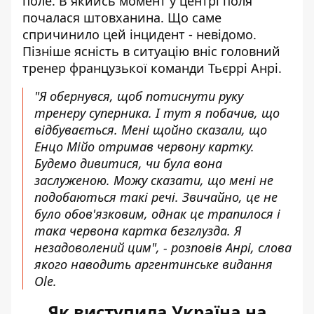
поле. В якийсь момент у центрі поля
почалася штовханина. Що саме
спричинило цей інцидент - невідомо.
Пізніше ясність в ситуацію вніс
головний
тренер французької команди Тьєррі Анрі
.
"Я обернувся, щоб потиснути руку
тренеру суперника. І тут я побачив, що
відбувається. Мені щойно сказали, що
Енцо Мійо отримав червону картку.
Будемо дивитися, чи була вона
заслуженою. Можу сказати, що мені не
подобаються такі речі. Звичайно, це не
було обов'язковим, однак це трапилося і
така червона картка безглузда. Я
незадоволений цим", - розповів Анрі, слова
якого наводить аргентинське видання
Ole.
Як виступила Україна на