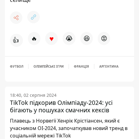
♥
🔥
😭
😆
😡
👍
ФУТБОЛ
ОЛІМПІЙСЬКІ ІГРИ
ФРАНЦІЯ
АРГЕНТИНА
18:40, 02 серпня 2024
TikTok підкорив Олімпіаду-2024: усі
бігають у пошуках смачних кексів
Плавець з Норвегії Хенрік Крістіансен, який є
учасником ОІ-2024, започаткував новий тренд в
соціальній мережі TikTok