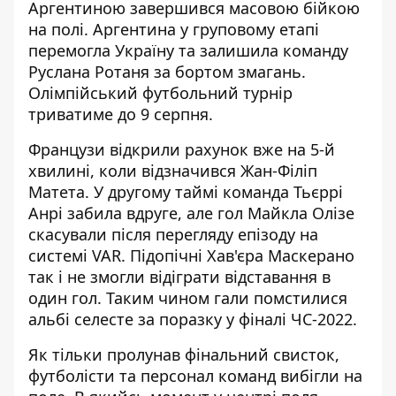
Аргентиною завершився масовою бійкою
на полі. Аргентина у груповому етапі
перемогла Україну та залишила команду
Руслана Ротаня за бортом змагань.
Олімпійський футбольний турнір
триватиме до 9 серпня.
Французи відкрили рахунок вже на 5-й
хвилині, коли відзначився Жан-Філіп
Матета. У другому таймі команда Тьєррі
Анрі забила вдруге, але гол Майкла Олізе
скасували після перегляду епізоду на
системі VAR. Підопічні Хав'єра Маскерано
так і не змогли відіграти відставання в
один гол. Таким чином гали помстилися
альбі селесте за поразку у фіналі ЧС-2022.
Як тільки пролунав фінальний свисток,
футболісти та персонал команд вибігли на