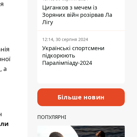
ія
Циганков з мечем із
Зоряних війн розірвав Ла
Лігу
12:14, 30 серпня 2024
Українські спортсмени
анія
підкорюють
рної
Паралімпіаду-2024
в
, а
Більше новин
ч
ПОПУЛЯРНІ
али