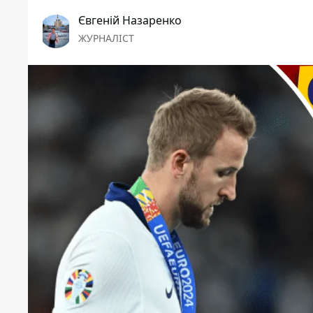
Євгеній Назаренко
ЖУРНАЛІСТ