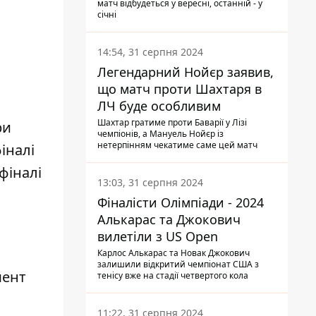
матч відбудеться у вересні, останній - у
січні
14:54, 31 серпня 2024
Легендарний Нойєр заявив,
що матч проти Шахтаря в
ЛЧ буде особливим
Шахтар гратиме проти Баварії у Лізі
ри
чемпіонів, а Мануель Нойєр із
нетерпінням чекатиме саме цей матч
фіналі
фіналі
13:03, 31 серпня 2024
Фіналісти Олімпіади - 2024
Алькарас та Джокович
вилетіли з US Open
Карлос Алькарас та Новак Джокович
залишили відкритий чемпіонат США з
мент
тенісу вже на стадії четвертого кола
11:22, 31 серпня 2024