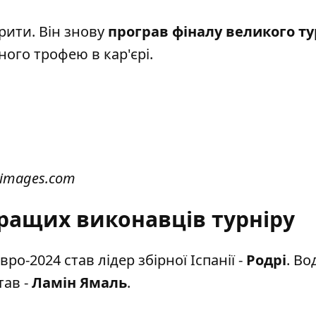
рити. Він знову
програв фіналу великого ту
ого трофею в кар'єрі.
yimages.com
ращих виконавців турніру
о-2024 став лідер збірної Іспанії -
Родрі
. Во
тав -
Ламін Ямаль
.