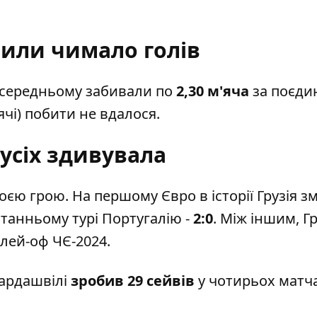
били чимало голів
В середньому забивали по
2,30 м'яча
за поєди
чі) побити не вдалося.
 усіх здивувала
єю грою. На першому Євро в історії Грузія з
станньому турі Португалію -
2:0
. Між іншим, Гр
плей-оф ЧЄ-2024.
мардашвілі
зробив 29 сейвів
у чотирьох матча