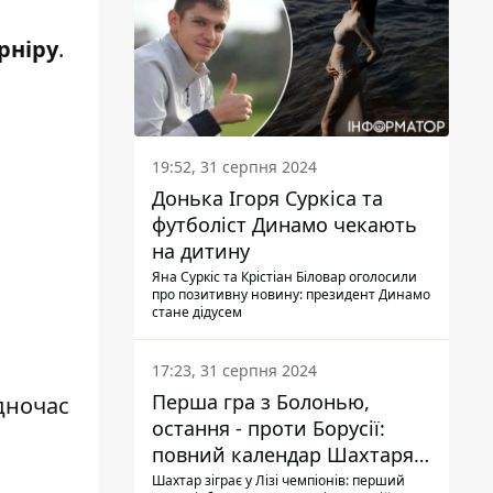
рніру
.
19:52, 31 серпня 2024
Донька Ігоря Суркіса та
футболіст Динамо чекають
на дитину
Яна Суркіс та Крістіан Біловар оголосили
про позитивну новину: президент Динамо
стане дідусем
17:23, 31 серпня 2024
Перша гра з Болонью,
дночас
остання - проти Борусії:
повний календар Шахтаря в
новій ЛЧ
Шахтар зіграє у Лізі чемпіонів: перший