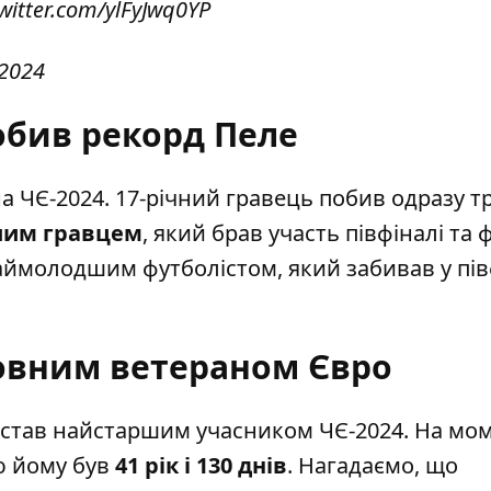
twitter.com/ylFyJwq0YP
 2024
обив рекорд Пеле
а ЧЄ-2024. 17-річний гравець
побив одразу т
шим гравцем
, який брав участь півфіналі та 
наймолодшим футболістом, який забивав у пів
ловним ветераном Євро
пе став найстаршим учасником ЧЄ-2024. На мо
ю йому був
41 рік і 130 днів
. Нагадаємо, що