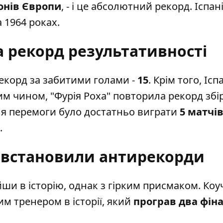
онів Європи
, - і це абсолютний рекорд. Іспан
а 1964 роках.
а рекорд результативності
рекорд за забитими голами -
15
. Крім того,
Ісп
им чином, "Фурія Роха" повторила рекорд збі
 для перемоги було достатньо виграти
5 матчі
.
т встановили антирекорди
ійши в історію, однак з гірким присмаком. Коу
им тренером в історії, який
програв два фін