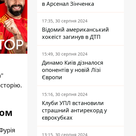
в Арсенал Зінченка
17:35, 30 серпня 2024
Відомий американський
хокеїст загинув в ДТП
15:49, 30 серпня 2024
Динамо Київ дізналося
опонентів у новій Лізі
а"
Європи
історію.
15:16, 30 серпня 2024
Клуби УПЛ встановили
ром
страшний антирекорд у
єврокубках
Фурія
13:15, 30 серпня 2024