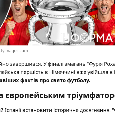
ttyimages.com
йно завершився. У фіналі змагань
"Фурія Рох
пейська першість в Німеччині вже увійшла в 
кавіших фактів про свято футболу.
ала європейським тріумфато
й Іспанії встановити історичне досягнення. "