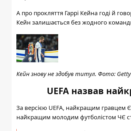
А про прокляття Гаррі Кейна годі й гово
Кейн залишається без жодного командн
Кейн знову не здобув титул. Фото: Gett
UEFA назвав найк
За версією UEFA, найкращим гравцем Євр
найкращим молодим футболістом ЧЄ с