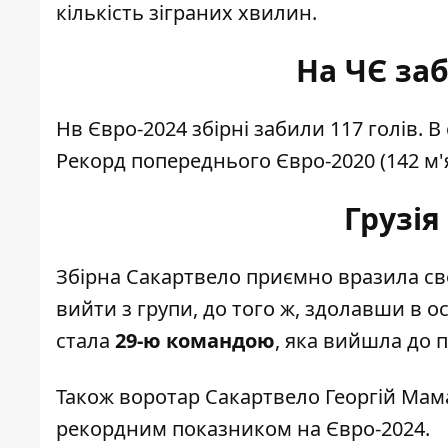
кількість зіграних хвилин.
На ЧЄ за
Нв Євро-2024
збірні забили 117 голів
. 
Рекорд попереднього Євро-2020 (142 м'я
Грузія
Збірна Сакартвело приємно вразила сво
вийти з групи, до того ж, здолавши в о
стала
29-ю командою
, яка вийшла до 
Також воротар Сакартвело Георгій Ма
рекордним показником на Євро-2024.