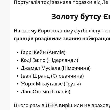
Португалія тоді зазнала поразки від Ле
Золоту бутсу Є
На цьому Євро жодному футболісту не в
гравців розділили звання найкращо
Гаррі Кейн (Англія)
Коді Гакпо (Нідерланди)
Джамал Мусіала (Німеччина)
Іван Шранц (Словаччина)
Жорж Мікаутадзе (Грузія)
Дані Ольмо (Іспанія)
Цього разу в UEFA вирішили не врахову