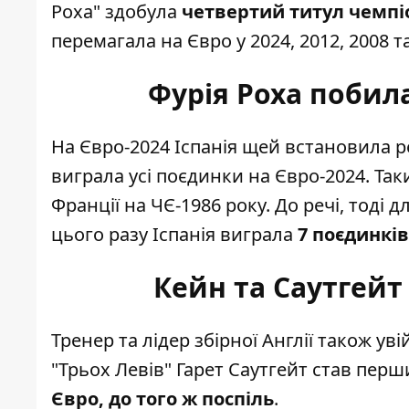
Роха" здобула
четвертий титул чемпі
перемагала на Євро у 2024, 2012, 2008 т
Фурія Роха побил
На Євро-2024 Іспанія щей встановила 
виграла усі поєдинки
на Євро-2024. Так
Франції на ЧЄ-1986 року. До речі, тоді
цього разу Іспанія виграла
7 поєдинків
Кейн та Саутгей
Тренер та лідер збірної Англії також ув
"Трьох Левів" Гарет Саутгейт став перш
Євро, до того ж поспіль
.