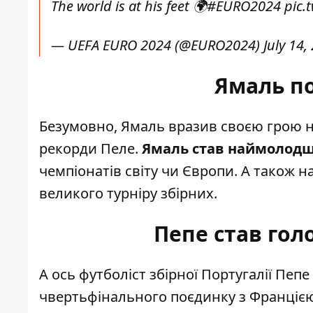
The world is at his feet 🌍
#EURO2024
pic.
— UEFA EURO 2024 (@EURO2024)
July 14,
Ямаль п
Безумовно, Ямаль вразив своєю грою н
рекорди Пеле
.
Ямаль став наймолод
чемпіонатів світу чи Європи. А також 
великого турніру збірних.
Пепе став го
А ось футболіст збірної Португалії Пе
чвертьфінального поєдинку з Франціє