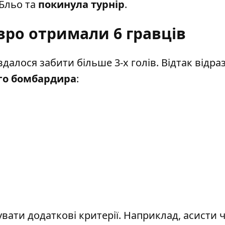
 Бльо та
покинула турнір
.
вро отримали 6 гравців
далося забити більше 3-х голів. Відтак відра
го бомбардира
:
вати додаткові критерії. Наприклад, асисти 