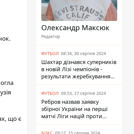
Олександр Максюк
Редактор
нок.
ФУТБОЛ
08:34, 30 серпня 2024
Шахтар дізнався суперників
в новій Лізі чемпіонів -
результати жеребкування
могла
UEFA
узія
ФУТБОЛ
09:53, 27 серпня 2024
Ребров назвав заявку
збірної України на перші
матчі Ліги націй проти
х, що є
Албанії та Чехії
БОКС
09:17, 15 серпня 2024