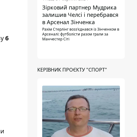
Зірковий партнер Мудрика
залишив Челсі і перебрався
в Арсенал Зінченка
Рахім Стерлінг возз'єднався із Зінченком в
Арсеналі: футболісти разом грали за
зу
6
Манчестер Сіті
КЕРІВНИК ПРОЄКТУ "СПОРТ"
чи