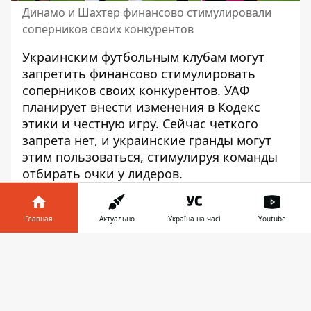
Динамо и Шахтер финансово стимулировали
соперников своих конкурентов
Украинским футбольным клубам могут
запретить финансово стимулировать
соперников своих конкурентов. УАФ
планирует внести изменения в Кодекс
этики и честную игру. Сейчас четкого
запрета нет, и украинские гранды могут
этим пользоваться, стимулируя команды
отбирать очки у лидеров
.
Со следующего сезона УАФ планирует
официально запретить финансовую
Главная
Актуально
Україна на часі
Youtube
стимуляцию
. Такое явление в
Информатор в
украинском футболе не здоровается. Но
Скачать
телефоне
👉
клубы с финансовыми возможностями
могут позволить себе отблагодарить
команду, отобравшую очки у конкурента в