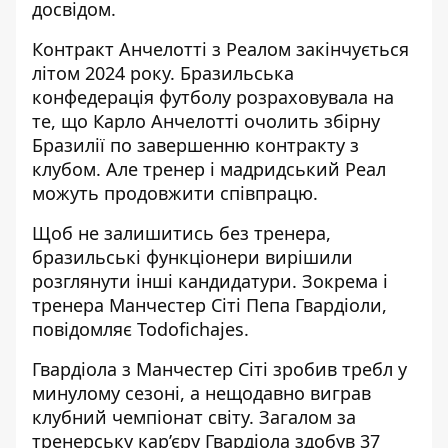
досвідом.
Контракт Анчелотті з Реалом закінчується
літом 2024 року. Бразильська
конфедерація футболу розраховувала на
те, що Карло Анчелотті очолить збірну
Бразилії по завершенню контракту з
клубом. Але тренер і мадридський Реал
можуть продовжити співпрацю.
Щоб не залишитись без тренера,
бразильські функціонери вирішили
розглянути інші кандидатури. Зокрема і
тренера Манчестер Сіті Пепа Гвардіоли
,
повідомляє Todofichajes.
Гвардіола з Манчестер Сіті зробив требл у
минулому сезоні, а нещодавно виграв
клубний чемпіонат світу. Загалом за
тренерську кар’єру Гвардіола здобув 37