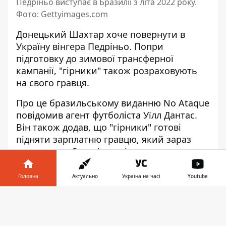
Педріньо виступає в Бразилії з літа 2022 року.
Фото: Gettyimages.com
Донецький Шахтар хоче повернути в
Україну вінгера Педріньо. Попри
підготовку до зимової трансферної
кампанії
, "гірники" також розраховують
на свого гравця.
Про це бразильському виданню No Ataque
повідомив агент футболіста Уїлл Дантас.
Він також додав, що
"гірники" готові
підняти зарплатню гравцю
, який зараз
виступає на батьківщині.
"Реальна ситуація сьогодні така:
Головна
Актуально
Україна на часі
Youtube
Атлетіко хоче офіційно оформити
пропозицію щодо придбання. Але з іншого
Інформатор у
Завантажити
боку є Шахтар, який ще два роки володіє
телефоні
👉
економічними правами та зробив мені