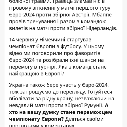
болючої травми
. Гравець зламав ніс в
ігровому зіткненні у матчі першого туру
Євро-2024 проти збірної Австрії. Мбаппе
провів тренування і разом з командою
вилетів на матч проти збірної Нідерландів.
14 червня у Німеччині стартував
чемпіонат Європи з футболу. У цьому
відео ми поговорили про фаворитів
Євро-2024 та розібрали їхні шанси на
перемогу в турнірі. Яка з команд стане
найкращою в Європі?
Україна також бере участь у Євро-2024,
тож запрошуємо до перегляду. Готуйтеся
вболівати за рідну країну, незважаючи на
невдалий матч проти збірної Румунії.
А
хто на вашу думку стане переможцем
чемпіонату Європи?
Діліться своїми
прогнозами у коментарях.