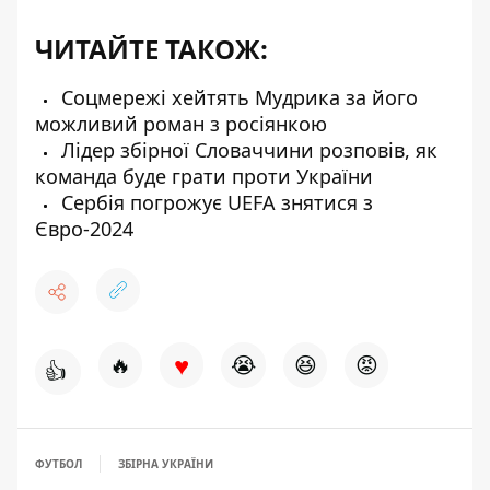
ЧИТАЙТЕ ТАКОЖ:
Соцмережі хейтять Мудрика за його
можливий роман з росіянкою
Лідер збірної Словаччини розповів, як
команда буде грати проти України
Сербія погрожує UEFA знятися з
Євро-2024
♥
🔥
😭
😆
😡
👍
ФУТБОЛ
ЗБІРНА УКРАЇНИ