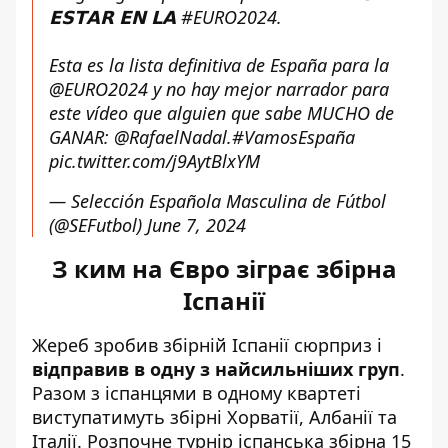
𝗘𝗦𝗧𝗔𝗥 𝗘𝗡 𝗟𝗔
#EURO2024
.
Esta es la lista definitiva de España para la
@EURO2024
y no hay mejor narrador para
este vídeo que alguien que sabe MUCHO de
GANAR:
@RafaelNadal
.
#VamosEspaña
pic.twitter.com/j9AytBlxYM
— Selección Española Masculina de Fútbol
(@SEFutbol)
June 7, 2024
З ким на Євро зіграє збірна
Іспанії
Жереб зробив збірній Іспанії сюрприз і
відправив в одну з найсильніших груп
.
Разом з іспанцями в одному квартеті
виступатимуть збірні Хорватії, Албанії та
Італії. Розпочне турнір іспанська збірна 15