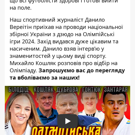
що всі футболісти здорові і готові вийти
на поле.
Наш спортивний журналіст Данило
Вереітін приїхав на проводи національної
збірної України з дзюдо на Олімпійські
ігри 2024. Захід видався дуже цікавим та
насиченим. Данило взяв інтерв’ю у
знаменитостей у цьому виді спорту.
Михайло Кошляк розповів про відбір на
Олімпіаду.
Запрошуємо вас до перегляду
та вболіваємо за наших!
Play