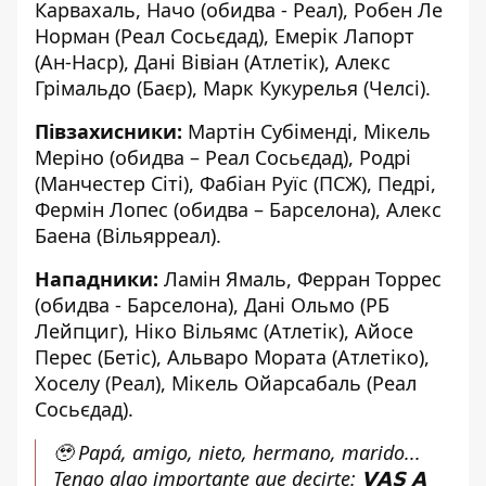
Карвахаль, Начо (обидва - Реал), Робен Ле
Норман (Реал Сосьєдад), Емерік Лапорт
(Ан-Наср), Дані Вівіан (Атлетік), Алекс
Грімальдо (Баєр), Марк Кукурелья (Челсі).
Півзахисники:
Мартін Субіменді, Мікель
Меріно (обидва – Реал Сосьєдад), Родрі
(Манчестер Сіті), Фабіан Руїс (ПСЖ), Педрі,
Фермін Лопес (обидва – Барселона), Алекс
Баена (Вільярреал).
Нападники:
Ламін Ямаль, Ферран Торрес
(обидва - Барселона), Дані Ольмо (РБ
Лейпциг), Ніко Вільямс (Атлетік), Айосе
Перес (Бетіс), Альваро Мората (Атлетіко),
Хоселу (Реал), Мікель Ойарсабаль (Реал
Сосьєдад).
🥹 Papá, amigo, nieto, hermano, marido...
Tengo algo importante que decirte: 𝗩𝗔𝗦 𝗔