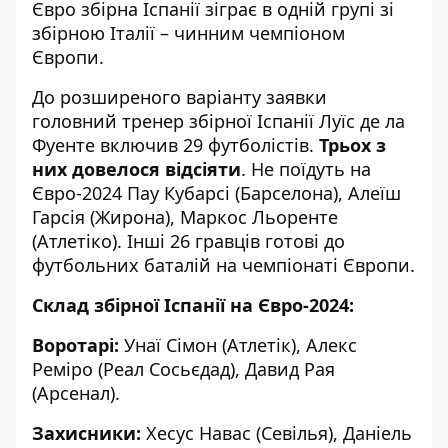
Євро збірна Іспанії
зіграє в одній групі зі
збірною Італії
– чинним чемпіоном
Європи.
До розширеного варіанту заявки
головний тренер збірної Іспанії Луїс де ла
Фуенте включив 29 футболістів.
Трьох з
них довелося відсіяти
. Не поїдуть на
Євро-2024 Пау Кубарсі (Барселона), Алеїш
Гарсія (Жирона), Маркос Льоренте
(Атлетіко). Інші 26 гравців готові до
футбольних баталій на чемпіонаті Європи.
Склад збірної Іспанії на Євро-2024:
Воротарі:
Унаї Сімон (Атлетік), Алекс
Реміро (Реал Сосьєдад), Давид Рая
(Арсенал).
Захисники:
Хесус Навас (Севілья), Даніель