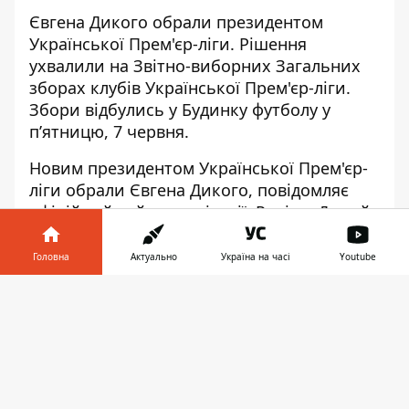
Євгена Дикого обрали президентом
Української Прем'єр-ліги. Рішення
ухвалили на Звітно-виборних Загальних
зборах
клубів Української Прем'єр-ліги
.
Збори відбулись у Будинку футболу у
п’ятницю, 7 червня.
Новим президентом Української Прем'єр-
ліги
обрали Євгена Дикого
, повідомляє
офіційний сайт організації. Раніше Дикий
обіймав посаду виконавчого директора
УПЛ. У Української Прем'єр-ліги не було
Головна
Актуально
Україна на часі
Youtube
повноправного президента з 2020 року,
Інформатор у
коли організацію покинув швейцарець
Завантажити
телефоні
👉
Томас Грімм. Рішення про призначення
Дикого
одноголосно ухвалили на зборах
клубів Української Прем'єр-ліги.
"Українська Прем'єр-ліга вітає Євгена