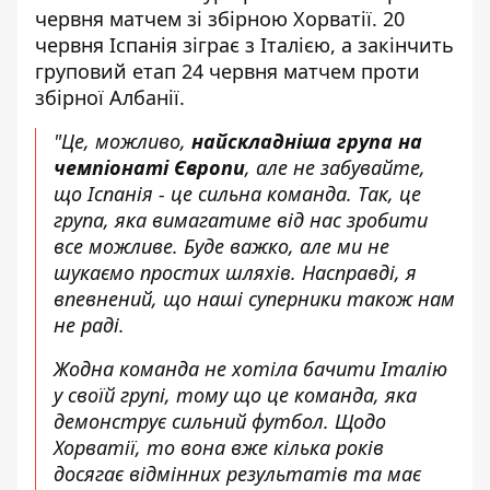
червня матчем зі збірною Хорватії. 20
червня Іспанія зіграє з Італією, а закінчить
груповий етап 24 червня матчем проти
збірної Албанії.
"Це, можливо,
найскладніша група на
чемпіонаті Європи
, але не забувайте,
що Іспанія - це сильна команда. Так, це
група, яка вимагатиме від нас зробити
все можливе. Буде важко, але ми не
шукаємо простих шляхів. Насправді, я
впевнений, що наші суперники також нам
не раді.
Жодна команда не хотіла бачити Італію
у своїй групі, тому що це команда, яка
демонструє сильний футбол. Щодо
Хорватії, то вона вже кілька років
досягає відмінних результатів та має