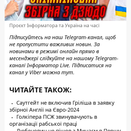
Проєкт Інформатора та Україна на часі
Підписуйтесь на наш
Telegram-канал
, щоб
не пропустити важливих новин. За
новинами в режимі онлайн прямо в
месенджері слідкуйте на нашому Telegram-
каналі
Інформатор Live
. Підписатися на
канал у Viber можна
тут
.
ЧИТАЙТЕ ТАКОЖ:
Саутгейт не включив Гріліша в заявку
збірної Англії на Євро-2024
Голкіпера ПСЖ звинувачують в
організації рабської праці
Любенович не пішов з Минаєм в Першу