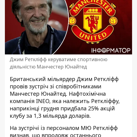
Джим Реткліфф керуватиме спортивною
діяльністю Манчестер Юнайтед
Британський мільярдер Джим Реткліфф
провів зустріч зі співробітниками
Манчестер Юнайтед. Нафтохімічна
компанія INEO, яка належить Реткліффу,
наприкінці грудня придбала 25% акцій
клубу
за 1,3 мільярда доларів.
На зустрічі із персоналом МЮ Реткліфф
визнав, що впродовж останнього