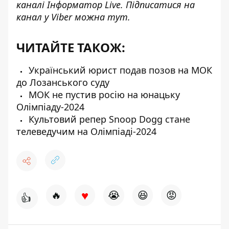
каналі
Інформатор Live
. Підписатися на
канал у Viber можна
тут
.
ЧИТАЙТЕ ТАКОЖ:
Український юрист подав позов на МОК
до Лозанського суду
МОК не пустив росію на юнацьку
Олімпіаду-2024
Культовий репер Snoop Dogg стане
телеведучим на Олімпіаді-2024
♥
🔥
😭
😆
😡
👍