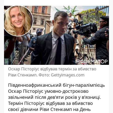
Оскар Пісторіус відбував термін за вбивство
Ріви Стенкамп. Фото: Gettyimages.com
Південноафриканський бігун-паралімпієць
Оскар Пісторіус умовно-достроково
звільнений після дев'яти років у в'язниці.
Термін Пісторіус відбував за вбивство
своєї дівчини Ріви Стенкамп на День