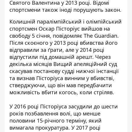
Святого Валентина у 2013 році. Відомі
спортсмени
також іноді порушують закон
.
Колишній паралімпійський і олімпійський
спортсмен
Оскар Пісторіус вийшов на
свободу 5 січня
, повідомляє The Guardian.
Після скоєного у 2013 році вбивства його
відправили за ґрати, але у 2014 році
відпустили під домашній арешт. Через
декілька місяців Вищий апеляційний суд
скасував постанову судді нижчої інстанції
та визнав Пісторіуса винним у вбивстві,
стверджуючи, що він мав передбачити
можливість вбити когось, коли стріляв.
У 2016 році Пісторіуса засудили до шести
років позбавлення волі, що менше
половини 15-річного терміну, який
вимагала прокуратура. У 2017 році