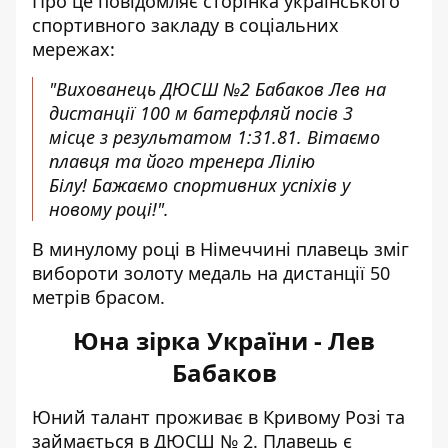
Про це повідомляє сторінка українського
спортивного закладу в соціальних
мережах:
"Вихованець ДЮСШ №2 Бабаков Лев на
дистанції
100 м батерфляй посів 3
місце
з результатом 1:31.81. Вітаємо
плавця та його тренера Лілію
Білу! Бажаємо спортивних успіхів у
новому році!".
В минулому році в Німеччині плавець зміг
вибороти золоту медаль на дистанції 50
метрів брасом.
Юна зірка України - Лев
Бабаков
Юний талант проживає в Кривому Розі та
займається в ДЮСШ № 2. Плавець є