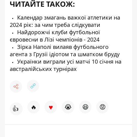
ЧИТАЙТЕ ТАКОЖ:
Календар змагань важкої атлетики на
2024 рік: за чим треба слідкувати
Найдорожчі клуби футбольної
євровесни в Лізі чемпіонів - 2024
Зірка Наполі вилаяв футбольного
агента з Грузіі ідіотом та шматком бруду
Українки виграли усі матчі 10 січня на
австралійських турнірах
♥
🔥
😭
😆
😡
👍