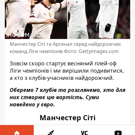
Манчестер Сіті та Арсенал серед найдорожчих
команд Ліги чемпіонів Фото: Gettyimages.com
Зовсім скоро стартує
весняний плей-оф
Ліги чемпіонів
і ми вирішили подивитися,
а хто з клубів-учасників найдорожчий.
Оберемо 7 клубів та розглянемо, хто для
них створює цю вартість. Суми
наведено у євро.
Манчестер Сіті
(1
млрд
129
млн
)