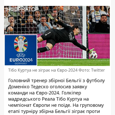
Тібо Куртуа не зіграє на Євро-2024 Фото: Twitter
Головний тренер збірної Бельгії з футболу
Доменіко Тедеско оголосив заявку
команди на Євро-2024. Голкіпер
мадридського Реала Тібо Куртуа на
чемпіонат Європи не поїде. На груповому
етапі турніру
збірна Бельгії зіграє проти