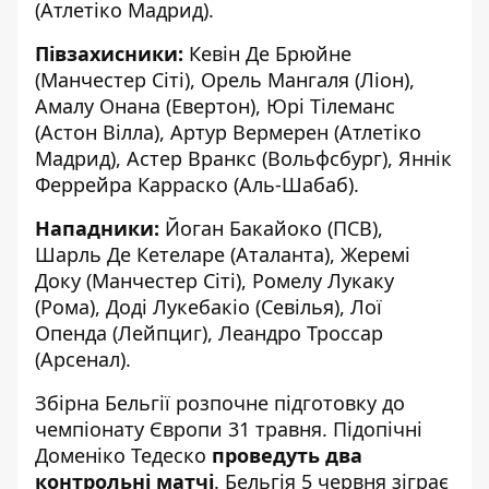
(Атлетіко Мадрид).
Півзахисники:
Кевін Де Брюйне
(Манчестер Сіті), Орель Мангаля (Ліон),
Амалу Онана (Евертон), Юрі Тілеманс
(Астон Вілла), Артур Вермерен (Атлетіко
Мадрид), Астер Вранкс (Вольфсбург), Яннік
Феррейра Карраско (Аль-Шабаб).
Нападники:
Йоган Бакайоко (ПСВ),
Шарль Де Кетеларе (Аталанта), Жеремі
Доку (Манчестер Сіті), Ромелу Лукаку
(Рома), Доді Лукебакіо (Севілья), Лої
Опенда (Лейпциг), Леандро Троссар
(Арсенал).
Збірна Бельгії розпочне підготовку до
чемпіонату Європи 31 травня. Підопічні
Доменіко Тедеско
проведуть два
контрольні матчі
. Бельгія 5 червня зіграє