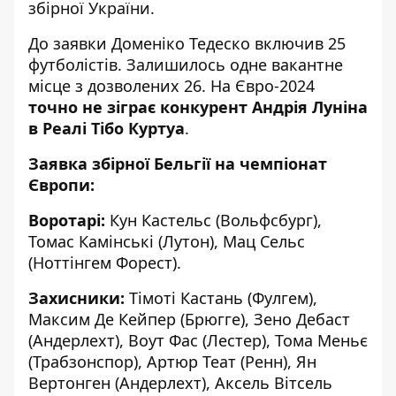
збірної України
.
До заявки Доменіко Тедеско включив 25
футболістів. Залишилось одне вакантне
місце з дозволених 26. На Євро-2024
точно не зіграє конкурент Андрія Луніна
в Реалі Тібо Куртуа
.
Заявка збірної Бельгії на чемпіонат
Європи:
Воротарі:
Кун Кастельс (Вольфсбург),
Томас Камінські (Лутон), Мац Сельс
(Ноттінгем Форест).
Захисники:
Тімоті Кастань (Фулгем),
Максим Де Кейпер (Брюгге), Зено Дебаст
(Андерлехт), Воут Фас (Лестер), Тома Меньє
(Трабзонспор), Артюр Теат (Ренн), Ян
Вертонген (Андерлехт), Аксель Вітсель