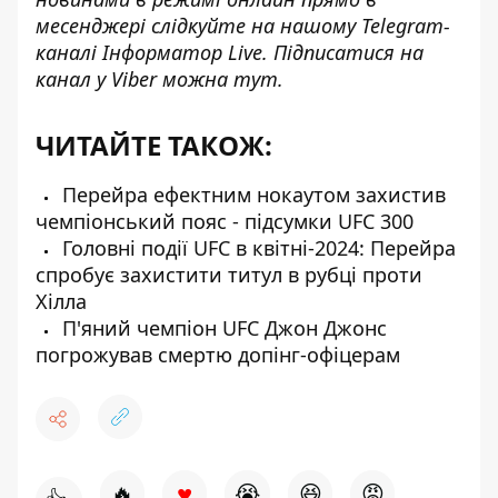
месенджері слідкуйте на нашому Telegram-
каналі І
нформатор Live
. Підписатися на
канал у Viber можна
тут
.
ЧИТАЙТЕ ТАКОЖ:
Перейра ефектним нокаутом захистив
чемпіoнський пояс - підсумки UFC 300
Головні події UFC в квітні-2024: Перейра
спробує захистити титул в рубці проти
Хілла
П'яний чемпіон UFC Джон Джонс
погрожував смертю допінг-офіцерам
♥
🔥
😭
😆
😡