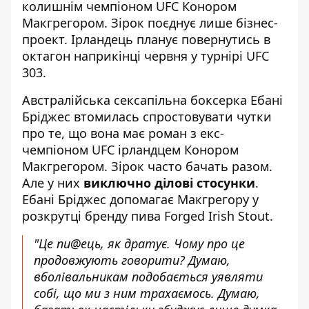
колишнім чемпіоном UFC Конором
Макгрегором. Зірок поєднує лише бізнес-
проект. Ірландець
планує повернутись в
октагон наприкінці червня
у турнірі UFC
303.
Австралійська сексапільна боксерка Ебані
Бріджес втомилась спростовувати чутки
про те, що вона має роман з екс-
чемпіоном UFC ірландцем Конором
Макгрегором. Зірок часто бачать разом.
Але у них
виключно ділові стосунки
.
Ебані Бріджес допомагає Макгрегору у
розкрутці бренду пива Forged Irish Stout.
"Це пи@ець, як дратує. Чому про це
продовжують говорити? Думаю,
вболівальникам подобається уявляти
собі, що ми з ним трахаємось. Думаю,