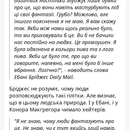
багатьох настільки збуджує лише думка
про це, що вони навіть мастурбують під
ці свої фантазії. Грубо? Можливо, але
іншого пояснення я не маю. Я вам скажу
так. Якби між нами щось реально було,
то ми приховували б це. Ви б не бачили
нас постійно на людях. Це промоушен. Я
була одягнена в кольори пива та з лого
пива. Якби це було те, про що ви
говорите, напевно, на мені було б інше
вбрання. Логічно?", -
наводить слова
Ебані Бріджес
Daily Mail.
Бріджес не розуміє, чому люди
розповсюджують такі плітки. Але визнає,
що в цьому людська природа. І у Ебані, і у
Конора Макгрегора чимало хейтерів.
"Я не знаю, чому люди фантазують про
це. Не знаю, чи є тут якийсь злий намір.