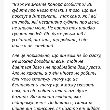
"Ви ж не знаєте Конора особисто? Ви
судите про нього тільки з того, що він
показує в Інтернеті... так само, як і всі
ті люди, які негативно судять про мене,
не знаючи мене. Не варто так швидко
судити людей. Він дуже розумний і
успішний, він знає, що робить, і він
далеко не ганебний.
Але це нормально, що він вам не до смаку,
не можна догодити всім, тоді не
дивіться його і не приділяйте йому уваги.
Але не кажіть, що він нічого не робить
для мого статусу, тому що це
бентежить, тому що я можу сказати
вам, що він робить для нього дуже
багато. Він хороша людина, яка
підтримує мене. Подивіться, скількох
бійців він спонсорує, як багато він віддає