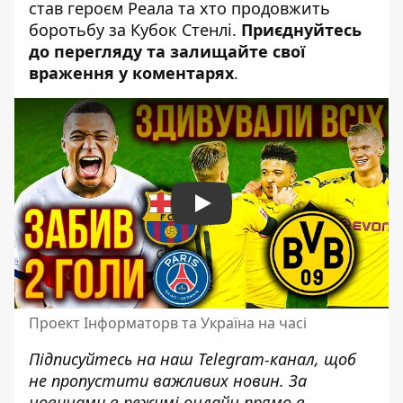
став героєм Реала та хто продовжить
боротьбу за Кубок Стенлі.
Приєднуйтесь
до перегляду та залищайте свої
враження у коментарях
.
Play
Проект Інформаторв та Україна на часі
Підписуйтесь на наш
Telegram-канал
, щоб
не пропустити важливих новин. За
новинами в режимі онлайн прямо в