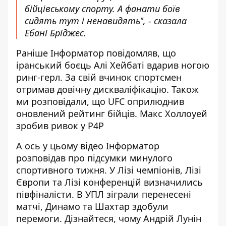
бійцівському спорту. А фанати боїв
сидять тут і ненавидять", - сказала
Ебані Бріджес.
Раніше Інформатор повідомляв, що
іранський боєць Алі Хейбаті вдарив ногою
ринг-герл
. За свій вчинок спортсмен
отримав довічну дискваліфікацію. Також
ми розповідали, що
UFC оприлюднив
оновлений рейтинг бійців
. Макс Холлоуей
зробив ривок у P4P
А ось у цьому відео Інформатор
розповідав про підсумки минулого
спортивного тижня. У Лізі чемпіонів, Лізі
Європи та Лізі конференцій визначились
півфіналісти. В УПЛ зіграли перенесені
матчі, Динамо та Шахтар здобули
перемоги. Дізнайтеся, чому Андрій Лунін