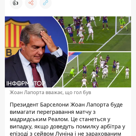
👍
Жоан Лапорта вважає, що гол був
Президент Барселони Жоан Лапорта буде
вимагати перегравання матчу з
мадридським Реалом. Це станеться у
випадку, якщо доведуть помилку арбітра у
епізоді з сейвом Луніна і не зарахованим