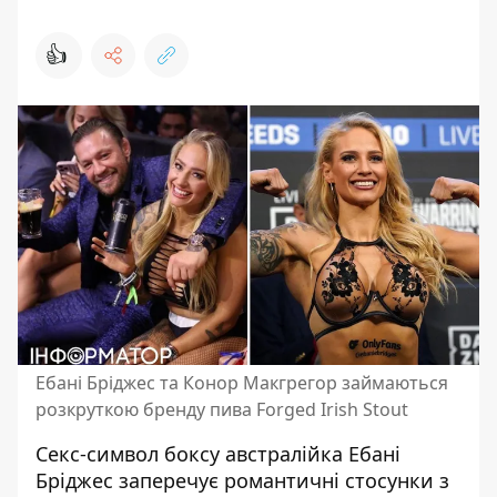
👍
Ебані Бріджес та Конор Макгрегор займаються
розкруткою бренду пива Forged Irish Stout
Секс-символ боксу австралійка Ебані
Бріджес заперечує романтичні стосунки з