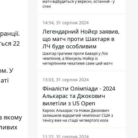
матч відбудеться у вересні, останній - у
січні
14:54, 31 серпня 2024
Легендарний Нойєр заявив,
ранції.
що матч проти Шахтаря в
ться 22
ЛЧ буде особливим
Шахтар гратиме проти Баварії у Лізі
чемпіонів, а Мануель Нойєр із
нетерпінням чекатиме саме цей матч
ом
. У
аті
13:03, 31 серпня 2024
Фіналісти Олімпіади - 2024
Алькарас та Джокович
вилетіли з US Open
Карлос Алькарас та Новак Джокович
залишили відкритий чемпіонат США з
в якому
тенісу вже на стадії четвертого кола
тливих
11:22, 31 серпня 2024