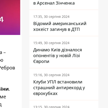
в Арсенал Зінченка
17:35, 30 серпня 2024
Відомий американський
хокеїст загинув в ДТП
15:49, 30 серпня 2024
Динамо Київ дізналося
а –
опонентів у новій Лізі
ою
Європи
 Ребров
15:16, 30 серпня 2024
Клуби УПЛ встановили
страшний антирекорд у
аїни
.
єврокубках
аме
д
13:15, 30 серпня 2024