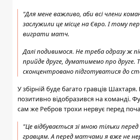
"Для мене важливо, аби всі члени кома
заслужили це місце на Євро. І тому п
виграти матч.
Далі подивимося. Не треба одразу ж п
прийде друге, думатимемо про друге. Т
сконцентровано підготуватися до стар
У збірній буде багато гравців Шахтаря.
позитивно відобразився на команді. Ф
сам же Ребров трохи нервує перед поча
"Це відбувається зі мною тільки пере
гравцям. А перед матчами я вже не нер