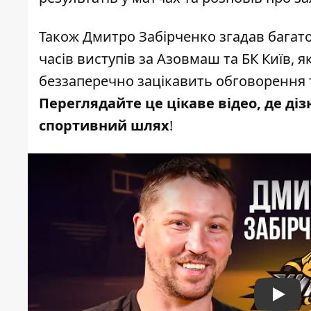
Також Дмитро Забірченко згадав багато ц
часів виступів за Азовмаш та БК Київ, я
беззаперечно зацікавить обговорення 
Переглядайте це цікаве відео, де діз
спортивний шлях
!
Play