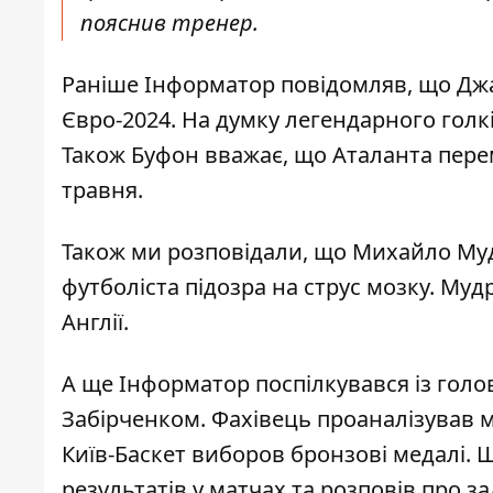
пояснив тренер.
Раніше Інформатор повідомляв, що
Дж
Євро-2024
. На думку легендарного голк
Також Буфон вважає, що Аталанта перем
травня.
Також ми розповідали, що
Михайло Муд
футболіста підозра на струс мозку. Муд
Англії.
А ще Інформатор поспілкувався із гол
Забірченком. Фахівець проаналізував м
Київ-Баскет виборов бронзові медалі.
результатів у матчах та розповів про за