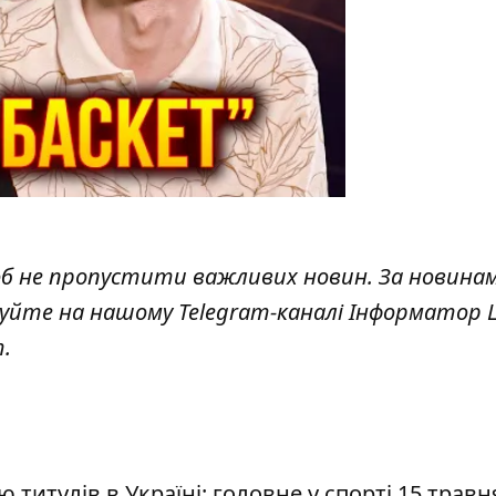
об не пропустити важливих новин. За новина
куйте на нашому Telegram-каналі
Інформатор L
т
.
титулів в Україні: головне у спорті 15 травн