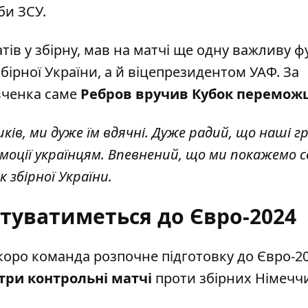
би ЗСУ.
тів у збірну, мав на матчі ще одну важливу ф
ірної України, а й віцепрезидентом УАФ. За
вченка саме
Ребров вручив Кубок перемож
ків, ми дуже їм вдячні. Дуже радий, що наші г
моції українцям. Впевнений, що ми покажемо с
 збірної України.
отуватиметься до Євро-2024
Скоро команда розпочне підготовку до Євро-20
три контрольні матчі
проти збірних Німечч