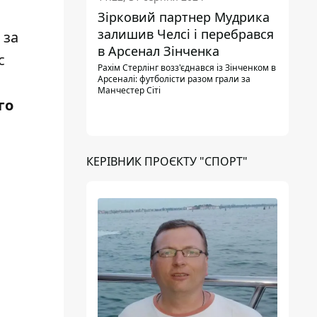
Зірковий партнер Мудрика
залишив Челсі і перебрався
 за
в Арсенал Зінченка
с
Рахім Стерлінг возз'єднався із Зінченком в
Арсеналі: футболісти разом грали за
Манчестер Сіті
го
КЕРІВНИК ПРОЄКТУ "СПОРТ"