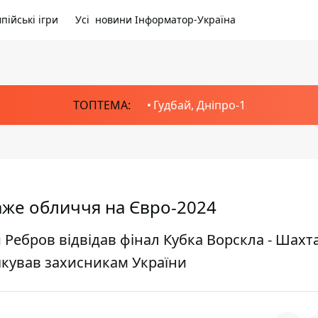
пійські ігри
Усі новини Інформатор-Україна
ТОПТЕМА:
Гудбай, Дніпро-1
каже обличчя на Євро-2024
 Ребров відвідав фінал Кубка Ворскла - Шахт
якував захисникам України