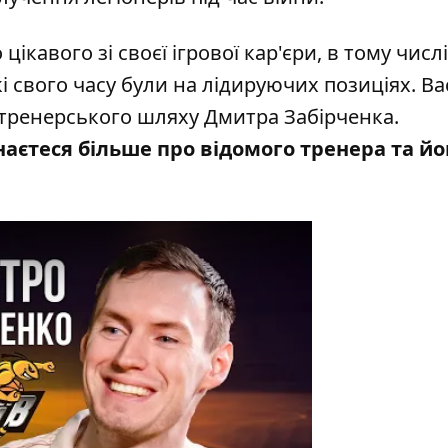
ікавого зі своєї ігрової кар'єри, в тому числі
кі свого часу були на лідируючих позиціях. Ва
тренерського шляху Дмитра Забірченка.
наєтеся більше про відомого тренера та йо