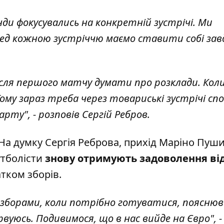
нди фокусувались на конкретній зустрічі. Ми
еред кожною зустріччю маємо ставити собі за
ісля першого матчу думати про розклади. Кол
ому зараз треба через товариські зустрічі спо
ту", - розповів Сергій Ребров.
 На думку Сергія Реброва, прихід Маріно Пуш
утболісти
знову отримують задоволення від
тком зборів.
д зборами, коли потрібно готуватися, поясню
вуюсь. Подивимося, що в нас вийде на Євро", -