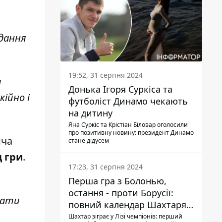
вдання
19:52, 31 серпня 2024
и
Донька Ігоря Суркіса та
кійно і
футболіст Динамо чекають
на дитину
Яна Суркіс та Крістіан Біловар оголосили
про позитивну новину: президент Динамо
ича
стане дідусем
 гри
.
17:23, 31 серпня 2024
Перша гра з Болонью,
остання - проти Борусії:
вати
повний календар Шахтаря в
новій ЛЧ
Шахтар зіграє у Лізі чемпіонів: перший