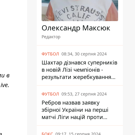
Олександр Максюк
Редактор
ФУТБОЛ
08:34, 30 серпня 2024
Шахтар дізнався суперників
в новій Лізі чемпіонів -
ми в
результати жеребкування
UEFA
ive
.
ФУТБОЛ
09:53, 27 серпня 2024
Ребров назвав заявку
збірної України на перші
матчі Ліги націй проти
Албанії та Чехії
я
БОКС
09:17, 15 серпня 2024