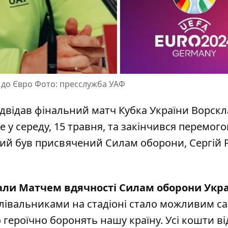
ї до Євро Фото: пресслужба УАФ
ідвідав фінальний матч Кубка України Ворскл
 у середу, 15 травня, та
закінчився перемог
який був присвячений Силам оборони, Сергій
али Матчем вдячності Силам оборони Укр
олівальниками на стадіоні стало можливим с
героїчно боронять нашу країну. Усі кошти ві