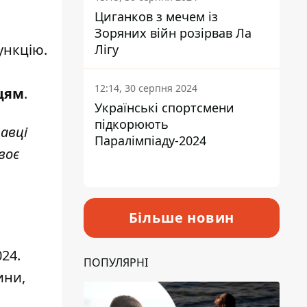
Циганков з мечем із
Зоряних війн розірвав Ла
ункцію.
Лігу
12:14, 30 серпня 2024
цям
.
Українські спортсмени
підкорюють
равці
Паралімпіаду-2024
воє
Більше новин
24.
ПОПУЛЯРНІ
ини,