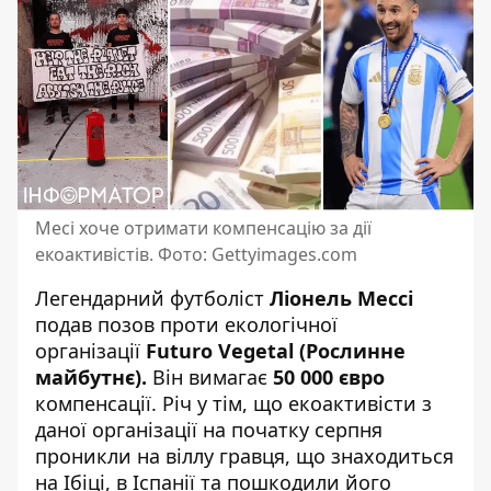
Месі хоче отримати компенсацію за дії
екоактивістів. Фото: Gettyimages.com
Легендарний футболіст
Ліонель Мессі
подав позов проти екологічної
організації
Futuro Vegetal (Рослинне
майбутнє).
Він
вимагає
50 000 євро
компенсації. Річ у тім, що екоактивісти з
даної організації на початку серпня
проникли на віллу гравця, що знаходиться
на Ібіці, в Іспанії та пошкодили його