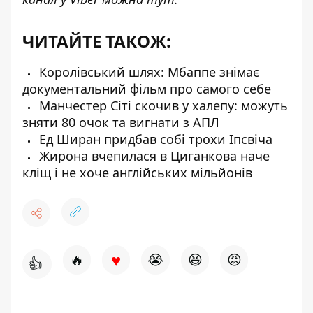
ЧИТАЙТЕ ТАКОЖ:
Королівський шлях: Мбаппе знімає
документальний фільм про самого себе
Манчестер Сіті скочив у халепу: можуть
зняти 80 очок та вигнати з АПЛ
Ед Ширан придбав собі трохи Іпсвіча
Жирона вчепилася в Циганкова наче
кліщ і не хоче англійських мільйонів
♥
🔥
😭
😆
😡
👍