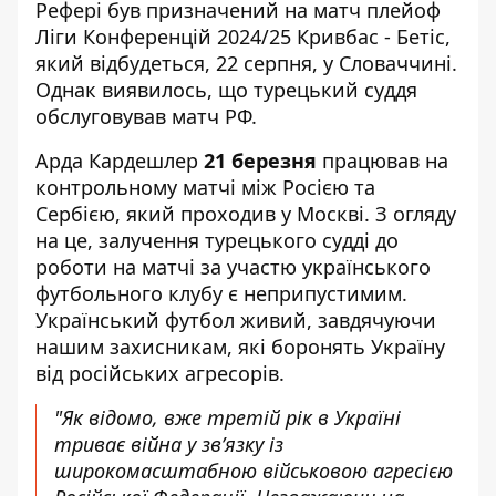
Рефері був призначений на матч плейоф
Ліги Конференцій 2024/25 Кривбас - Бетіс,
який відбудеться, 22 серпня, у Словаччині
.
Однак виявилось, що турецький суддя
обслуговував матч РФ.
Арда Кардешлер
21 березня
працював на
контрольному матчі між Росією та
Сербією,
який проходив у Москві
. З огляду
на це, залучення турецького судді до
роботи на матчі за участю українського
футбольного клубу є неприпустимим.
Український футбол живий, завдячуючи
нашим захисникам, які боронять Україну
від російських агресорів.
"Як відомо, вже третій рік в Україні
триває війна у зв’язку із
широкомасштабною військовою агресією