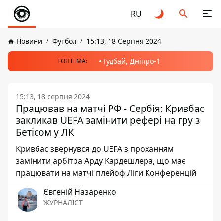
RU
Новини
Футбол
15:13, 18 Серпня 2024
Гудбай, Дніпро-1
ТОПТЕМА:
15:13, 18 серпня 2024
Працював на матчі РФ - Сербія: Кривбас
закликав UEFA замінити рефері на гру з
Бетісом у ЛК
Кривбас звернувся до UEFA з проханням
замінити арбітра Арду Кардешлера, що має
працювати на матчі плейоф Ліги Конференцій
Євгеній Назаренко
ЖУРНАЛІСТ