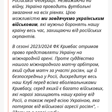
Російської Федерації. Незважаючи на
війну, Україна проводить футбольні
змагання на всіх рівнях. Цією
можливістю
ми завдячуємо українським
військовим
, які мужньо боронять нашу
країну весь час, захищаючи від російських
окупантів.
В сезоні 2023/2024 ФК Кривбас отримав
право представляти Україну на
міжнародній арені. Проте суддівство
нашого міжнародного матчу арбітром,
який судив матч за участі росіян, ще й
безпосередньо у Росії, дискредитує весь
наш Клуб перед всіма вболівальниками
Кривбасу, серед якихй є багато військових,
які наразі захищають нашу країну від
Росії, а також перед всією Україною, яка
потерпає від військової агресії росіян", -