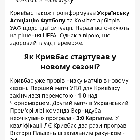
йдеться в заяві клубу.
Кривбас також проінформував
Українську
Асоціацію Футболу
та Комітет арбітрів
УАФ щодо цієї ситуації. Наразі всі очікують
на рішення UEFA. Однак з вірою, що
здоровий глузд переможе.
Як Кривбас стартував у
новому сезоні?
Кривбас уже
провів низку матчів в новому
сезоні
. Перший матч УПЛ для Кривбасу
закінчився перемогою -
1:0
над
Чорноморцем. Другий матч в Український
Прем'єрі-лізі команда Вернидуба
неочікувано програла -
3:0
Карпатам. У
кваліфікації ЛЄ Кривбас два рази програв
Вікторії Пльзень із загальним рахунком -