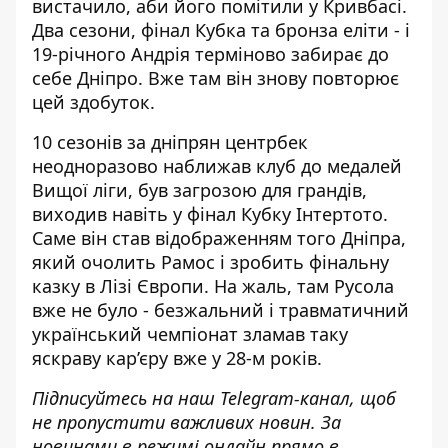
вистачило, аби його помітили у Кривбасі.
Два сезони, фінал Кубка та бронза еліти - і
19-річного Андрія терміново забирає до
себе Дніпро. Вже там він знову повторює
цей здобуток.
10 сезонів за дніпрян центрбек
неодноразово наближав клуб до медалей
Вищої ліги, був загрозою для грандів,
виходив навіть у фінал Кубку Інтертото.
Саме він став відображенням того Дніпра,
який очолить Рамос і зробить фінальну
казку в Лізі Європи. На жаль, там Русола
вже не було - безжальний і травматичний
український чемпіонат зламав таку
яскраву кар’єру вже у 28-м років.
Підписуйтесь на наш
Telegram-канал
, щоб
не пропустити важливих новин. За
новинами в режимі онлайн прямо в