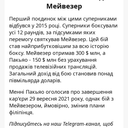
Мейвезер
Перший поєдинок між цими суперниками
відбувся у 2015 році. Суперники боксували
усі 12 раундів, за підсумками яких
перемогу святкував Мейвезер. Цей бій
став найприбутковішим за всю історію
боксу. Мейвезер отримав 300 $ млн, а
Пакьяо - 150 $ млн без урахування
продажів телевізійних трансляцій.
Загальний дохід від бою становив понад
півмільярда доларів.
Менні Пакьяо оголосив про завершення
кар'єри 29 вересня 2021 року, однак бій з
Мейвезером, ймовірно, змінив плани
філіпінця.
Підписуйтесь на наш
Telegram-канал
, щоб