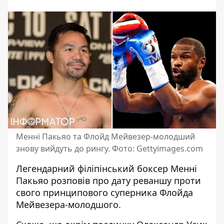
Менні Пакьяо та Флойд Мейвезер-молодший
знову вийдуть до рингу. Фото: Gettyimages.com
Легендарний філіпінський боксер Менні
Пакьяо розповів про дату реваншу проти
свого принципового суперника Флойда
Мейвезера-молодшого.