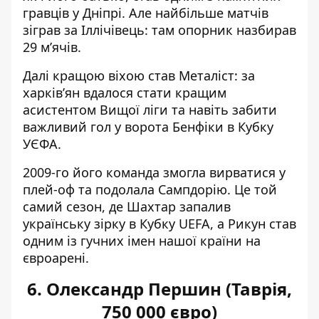
гравців у Дніпрі. Але найбільше матчів
зіграв за Іллічівець: там опорник назбирав
29 м’ячів.
Далі кращою віхою став Металіст: за
харків’ян вдалося стати кращим
асистентом Вищої ліги та навіть забити
важливий гол у ворота Бенфіки в Кубку
УЄФА.
2009-го його команда змогла вирватися у
плей-оф та подолала Сампдорію. Це той
самий сезон, де Шахтар запалив
українську зірку в Кубку UEFA, а Рикун став
одним із гучних імен нашої країни на
євроарені.
6. Олександр Першин (Таврія,
750 000 євро)