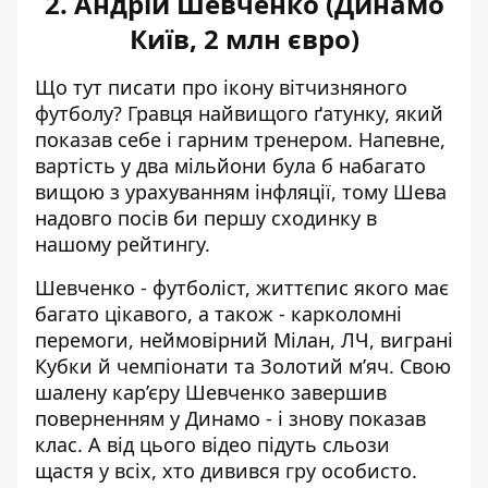
2. Андрій Шевченко (Динамо
Київ, 2 млн євро)
Що тут писати про ікону вітчизняного
футболу? Гравця найвищого ґатунку, який
показав себе і гарним тренером. Напевне,
вартість у два мільйони була б набагато
вищою з урахуванням інфляції, тому Шева
надовго посів би першу сходинку в
нашому рейтингу.
Шевченко - футболіст, життєпис якого має
багато цікавого, а також - карколомні
перемоги, неймовірний Мілан, ЛЧ, виграні
Кубки й чемпіонати та Золотий м’яч. Свою
шалену кар’єру Шевченко завершив
поверненням у Динамо - і знову показав
клас. А від цього відео підуть сльози
щастя у всіх, хто дивився гру особисто.