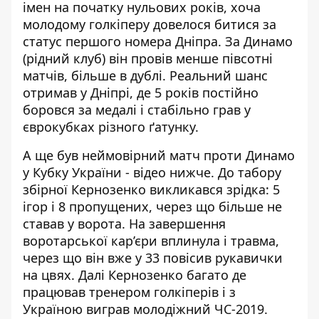
імен на початку нульових років, хоча
молодому голкіперу довелося битися за
статус першого номера Дніпра. За Динамо
(рідний клуб) він провів менше півсотні
матчів, більше в дублі. Реальний шанс
отримав у Дніпрі, де 5 років постійно
боровся за медалі і стабільно грав у
єврокубках різного ґатунку.
А ще був неймовірний матч проти Динамо
у Кубку України - відео нижче. До табору
збірної Кернозенко викликався зрідка: 5
ігор і 8 пропущених, через що більше не
ставав у ворота. На завершення
воротарської кар’єри вплинула і травма,
через що він вже у 33 повісив рукавички
на цвях. Далі Кернозенко багато де
працював тренером голкіперів і з
Україною виграв молодіжний ЧС-2019.