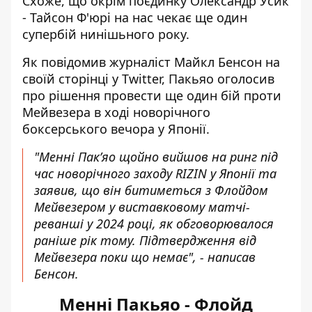
Схоже, що окрім поєдинку
Олександр Усик
- Тайсон Ф'юрі
на нас чекає ще один
супербій нинішьного року.
Як повідомив журналіст Майкл Бенсон на
своїй
сторінці
у Twitter, Пакьяо оголосив
про рішення провести ще один бій проти
Мейвезера в ході новорічного
боксерського вечора у Японії.
"Менні Пак’яо щойно вийшов на ринг під
час новорічного заходу RIZIN у Японії та
заявив, що він битиметься з Флойдом
Мейвезером у виставковому матчі-
реванші у 2024 році, як обговорювалося
раніше рік тому. Підтвердження від
Мейвезера поки що немає", - написав
Бенсон.
Менні Пакьяо - Флойд