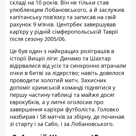
складі на 10 років. Він не тільки став
улюбленцем Лобановського, а й заслужив
капітанську пов’язку та записав на свій
рахунок 9 м’ячів. Центрбек завершував
кар’єру у рідній сімферопольській Таврії
після сезону 2005/06.
Це був один з найкращих розіграшів в
історії Вищої ліги: Динамо та Шахтар
відірвалися від усіх та синхронно втрачали
очки в битві за лідерство; навіть довелося
проводити золотий матч. Захисник
допоміг кримській команді піднятися у
першу частину таблиці та майже досяг
єврокубків, а у липні оголосив про
завершення кар’єри футболіста. Головко
назбирав і 58 матчів за збірну, де починав
зі старту і за Сабо, і за Лобановського.