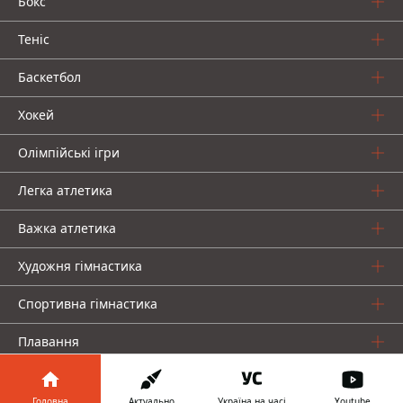
Бокс
Теніс
Баскетбол
Хокей
Олімпійські ігри
Легка атлетика
Важка атлетика
Художня гімнастика
Спортивна гімнастика
Плавання
Про нас
Головна
Актуально
Україна на часі
Youtube