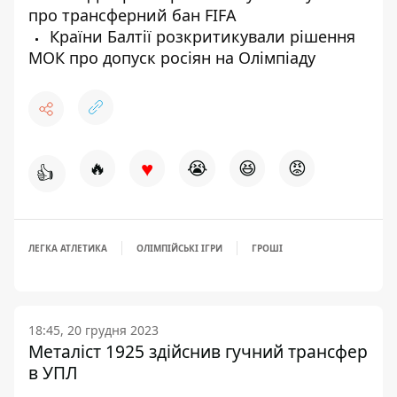
про трансферний бан FIFA
Країни Балтії розкритикували рішення
МОК про допуск росіян на Олімпіаду
♥
🔥
😭
😆
😡
👍
ЛЕГКА АТЛЕТИКА
ОЛІМПІЙСЬКІ ІГРИ
ГРОШІ
18:45, 20 грудня 2023
Металіст 1925 здійснив гучний трансфер
в УПЛ