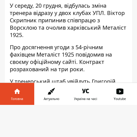
У середу, 20 грудня, відбулась зміна
тренера відразу у двох клубах УПЛ. Віктор
Скрипник
припинив співпрацю з
Ворсклою
та очолив харківський Металіст
1925.
Про
досягнення угоди
з 54-річним
фахівцем Металіст 1925 повідомив на
своєму офіційному сайті. Контракт
розрахований на три роки.
У тренерський штаб увійдуть Григорій
Ярмаш, Сергій Попов та Артемій
Чернишов. Також працюватимуть з
Головна
Актуально
Україна на часі
Youtube
Віктором Скрипником Максим Цвіренко,
Сергій Вольваков та Андрій Шабалін. Олег
Інформатор у
Завантажити
Голодюк, який очолював харківський клуб
телефоні
👉
до приходу Скрипника, залишиться
працювати в структурі клубу.