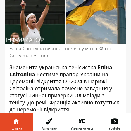
Еліна Світоліна виконає почесну місію. Фото:
Gettyimages.com
Знаменита українська тенісистка
Еліна
Світоліна
нестиме прапор України на
церемонії відкриття ОІ-2024 в Парижі.
Світоліна отримала почесне завдання у
статусі чинної призерки Олімпіади з
тенісу. До речі, Франція
активно готується
до церемонії відкриття
.
Поки що невідомо, чи Світоліна
нестиме
прапор сама або ж з кимось
. Між іншим,
Головна
Актуально
Україна на часі
Youtube