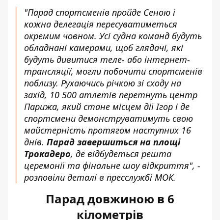
"Парад спортсменів пройде Сеною і
кожна делегація пересуватиметься
окремим човном. Усі судна команд будуть
обладнані камерами, щоб глядачі, які
будуть дивитися теле- або інтернет-
трансляції, могли побачити спортсменів
поблизу. Рухаючись річкою зі сходу на
захід, 10 500 атлетів перетнуть центр
Парижа, який стане місцем дії Ігор і де
спортсмени демонструватимуть свою
майстерність протягом наступних 16
днів.
Парад завершиться на площі
Трокадеро
, де відбудеться решта
церемонії та фінальне шоу відкриття", -
розповіли деталі в пресслужбі МОК.
Парад довжиною в 6
кілометрів