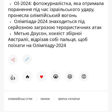
ОІ-2024: фотожурналістка, яка отримала
поранення під час ізраїльського удару,
пронесла олімпійський вогонь
Олімпіада-2024 знаходиться під
серйозною загрозою терористичних атак
Метью Доусон, хокеїст збірної
Австралії, відрізав собі пальця, щоб
поїхати на Олімпіаду-2024
♥
🔥
😭
😆
😡
👍
ОЛІМПІЙСЬКІ ІГРИ
ПАРИЖ
ЗБІРНА УКРАЇНИ