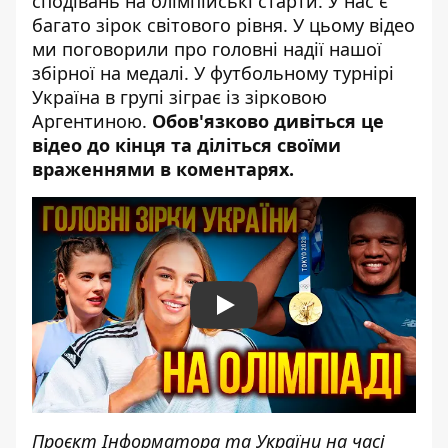
сподівань на олімпійські старти. У нас є
багато зірок світового рівня. У цьому відео
ми поговорили про головні надії нашої
збірної на медалі. У футбольному турнірі
Україна в групі зіграє із зірковою
Аргентиною.
Обов'язково дивіться це
відео до кінця та діліться своїми
враженнями в коментарях.
Play
Проєкт Інформатора та України на часі