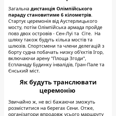
Загальна
дистанція Олімпійського
параду становитиме 6 кілометрів
.
Стартує церемонія від Аустерлицького
мосту, потім Олімпійська армада пройде
повз двох островів - Сен-Луї та Сіте. На
шляху також будуть кілька мостів та
шлюзів. Спортсмени та члени делегацій з
борту судна побачать низку об'єктів Ігор,
включаючи арену "Площа Згоди",
Еспланаду Будинку інвалідів, Гран-Пале та
Єнський міст.
Як будуть транслювати
церемонію
Звичайно ж, не всі бажаючи зможуть
розміститися на берегах Сени. Отже,
організатори впродовж усього маршруту