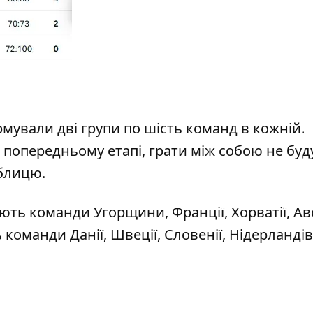
мували дві групи по шість команд в кожній.
а попередньому етапі, грати між собою не буду
аблицю.
ають команди Угорщини, Франції, Хорватії, Авс
ь команди Данії, Швеції, Словенії, Нідерландів