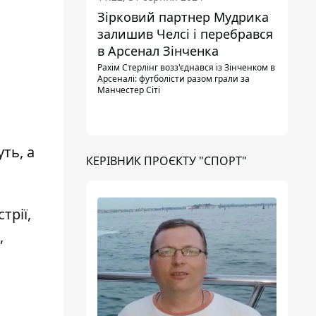
Зірковий партнер Мудрика
залишив Челсі і перебрався
в Арсенал Зінченка
Рахім Стерлінг возз'єднався із Зінченком в
Арсеналі: футболісти разом грали за
Манчестер Сіті
ть, а
КЕРІВНИК ПРОЄКТУ "СПОРТ"
трії,
,