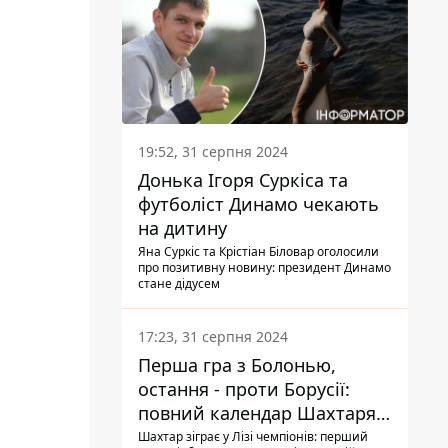
19:52, 31 серпня 2024
Донька Ігоря Суркіса та
футболіст Динамо чекають
на дитину
Яна Суркіс та Крістіан Біловар оголосили
про позитивну новину: президент Динамо
стане дідусем
17:23, 31 серпня 2024
Перша гра з Болонью,
остання - проти Борусії:
повний календар Шахтаря в
новій ЛЧ
Шахтар зіграє у Лізі чемпіонів: перший