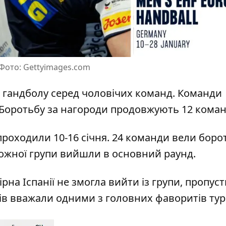
 Фото: Gettyimages.com
з гандболу серед чоловічих команд. Команди
 Боротьбу за нагороди продовжують 12 коман
роходили 10-16 січня. 24 команди вели боро
кожної групи вийшли в основний раунд.
ірна Іспанії не змогла вийти із групи, пропу
нців вважали одними з головних фаворитів тур