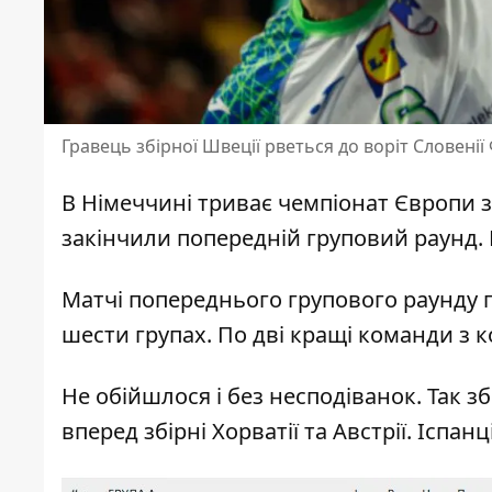
Гравець збірної Швеції рветься до воріт Словенії
В Німеччині триває чемпіонат Європи 
закінчили попередній груповий раунд
.
Матчі попереднього групового раунду п
шести групах. По дві кращі команди з 
Не обійшлося і без несподіванок. Так зб
вперед збірні Хорватії та Австрії. Іспа