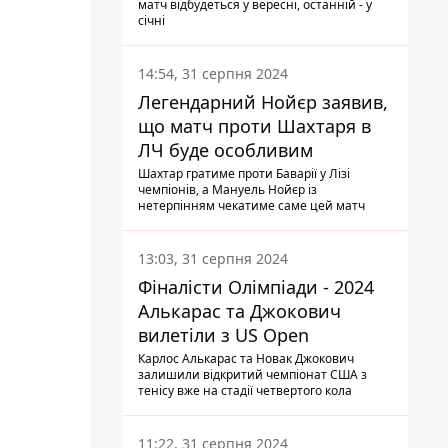
матч відбудеться у вересні, останній - у
січні
14:54, 31 серпня 2024
Легендарний Нойєр заявив,
що матч проти Шахтаря в
ЛЧ буде особливим
Шахтар гратиме проти Баварії у Лізі
чемпіонів, а Мануель Нойєр із
нетерпінням чекатиме саме цей матч
13:03, 31 серпня 2024
Фіналісти Олімпіади - 2024
Алькарас та Джокович
вилетіли з US Open
Карлос Алькарас та Новак Джокович
залишили відкритий чемпіонат США з
тенісу вже на стадії четвертого кола
11:22, 31 серпня 2024