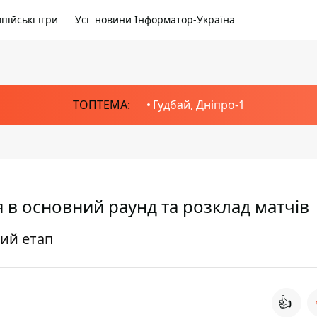
пійські ігри
Усі новини Інформатор-Україна
ТОПТЕМА:
Гудбай, Дніпро-1
я в основний раунд та розклад матчів
вий етап
👍