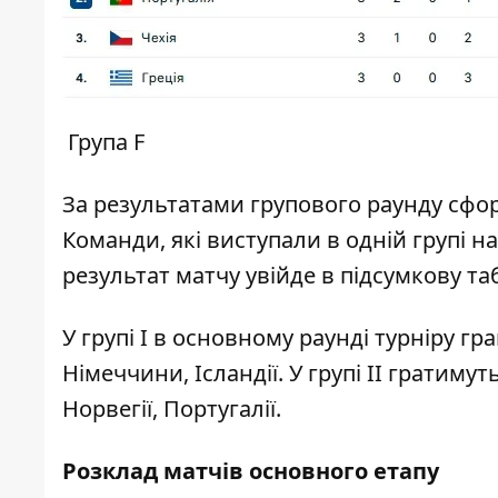
Група F
За результатами групового раунду сфор
Команди, які виступали в одній групі н
результат матчу увійде в підсумкову т
У групі І в основному раунді турніру гр
Німеччини, Ісландії. У групі ІІ гратимут
Норвегії, Португалії.
Розклад матчів основного етапу