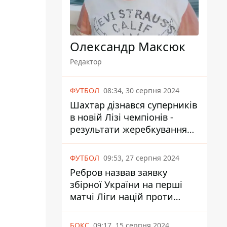
Олександр Максюк
Редактор
ФУТБОЛ
08:34, 30 серпня 2024
Шахтар дізнався суперників
в новій Лізі чемпіонів -
результати жеребкування
UEFA
ФУТБОЛ
09:53, 27 серпня 2024
Ребров назвав заявку
збірної України на перші
матчі Ліги націй проти
Албанії та Чехії
БОКС
09:17, 15 серпня 2024