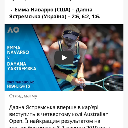
Емма Наварро (США) – Даяна
Ястремська (Україна) – 2:6, 6:2, 1:6.
Play
Огляд матчу
Даяна Ястремська вперше в кар’єрі
виступить в четвертому колі Australian
Open. Її найкращим результатом на
турнірі був вихід у 3-й раунд у 2019 році.