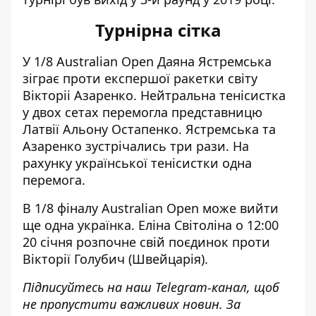
Турнірна сітка
У 1/8 Australian Open Даяна Ястремська
зіграє проти експершої ракетки світу
Вікторіі Азаренко. Нейтральна тенісистка
у двох сетах перемогла представницю
Латвії Альону Остапенко. Ястремська та
Азаренко зустрічались три рази. На
рахунку української тенісистки одна
перемога.
В 1/8 фіналу Australian Open може вийти
ще одна українка. Еліна Світоліна о 12:00
20 січня розпочне свій поєдинок проти
Вікторії Голубич (Швейцарія).
Підписуйтесь на наш
Telegram-канал
, щоб
не пропустити важливих новин. За