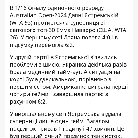
В 1/16 фіналу одиночного розряду
Australian Open-2024 Даяні Ястремській
(WTA 93) протистояла суперниця зі
світового топ-30 Емма Наварро (США, WTA
26). У першому сеті Даяна повела 4:0 і в
підсумку перемогла 6:2.
У другій партії в Ястремської з’явились
проблеми з шиєю. Українка декілька разів
брала медичний тайм-аут. А ситуація на
корті була дзеркальною, порівняно з
першим сетом. Американка виграла перші
чотири гейми і завершила партію з
рахунком 6:2.
У вирішальному сеті Ястремська віддала
суперниці лише один гейм. Загалом
поєдинок тривав 1 годину і 47 хвилин. Це
був перший очний поєдинок тенісисток.