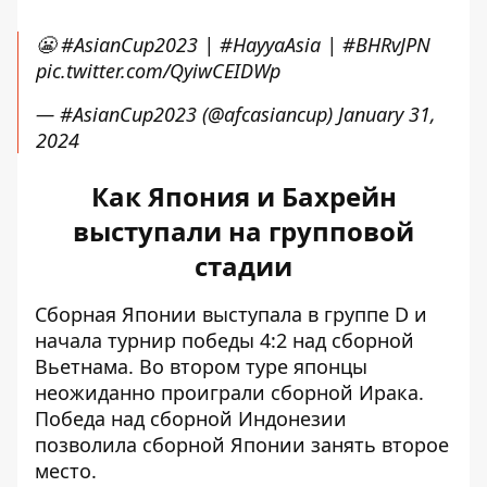
😬
#AsianCup2023
|
#HayyaAsia
|
#BHRvJPN
pic.twitter.com/QyiwCEIDWp
— #AsianCup2023 (@afcasiancup)
January 31,
2024
Как Япония и Бахрейн
выступали на групповой
стадии
Сборная Японии выступала в группе D и
начала турнир победы 4:2 над сборной
Вьетнама. Во втором туре японцы
неожиданно проиграли сборной Ирака.
Победа над сборной Индонезии
позволила сборной Японии занять второе
место.