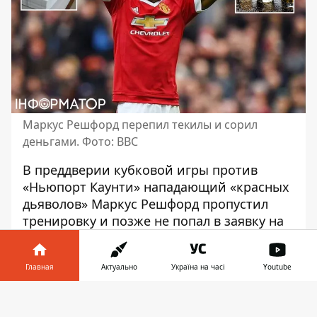
Маркус Решфорд перепил текилы и сорил
деньгами. Фото: BBC
В преддверии кубковой игры против
«Ньюпорт Каунти» нападающий «красных
дьяволов» Маркус Решфорд пропустил
тренировку и позже не попал в заявку на
поединок, однако
посетил вечеринку в
Белфасте
. Отсутствие игрока на
Главная
Актуально
Україна на часі
Youtube
тренировке и в заявке на игру главный
тренер МЮ Эрик тен Хаг объяснил
Информатор в
Скачать
болезнью. Вчера, 30 января, стали
телефоне
👉