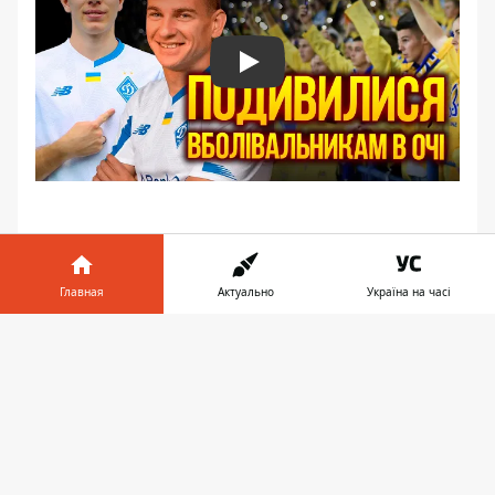
Play
Главная
Актуально
Україна на часі
Информатор в
Скачать
телефоне
👉