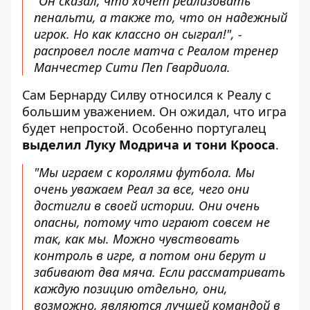
"Он сказал, что хочет реализовать
пенальти, а также то, что он надежный
игрок. Но как классно он сыграл!", -
распровел после матча с Реалом тренер
Манчестер Сити Пеп Гвардиола.
Сам Бернарду Силву относился к Реалу с
большим уважением. Он ожидал, что игра
будет непростой. Особенно португалец
выделил Луку Модрича и тони Крооса
.
"Мы играем с королями футбола. Мы
очень уважаем Реал за все, чего они
достигли в своей истории. Они очень
опасны, потому что играют совсем не
так, как мы. Можно чувствовать
контроль в игре, а потом они берут и
забивают два мяча. Если рассматривать
каждую позицию отдельно, они,
возможно, являются лучшей командой в