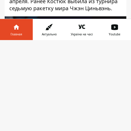
апреля. Ранее Костюк
выбила из турнира
седьмую ракетку мира Чжэн Циньвэнь
.
Главная
Актуально
Україна на часі
Youtube
Информатор в
Скачать
телефоне
👉
Play
Обзор матча
Марта Костюк (WTA 27) в матче за выход в
полуфинал сыграла с представительницей
США Коко Гофф (WTA 3). В первом сете
Костюк проиграла первые два гейма,
но
смогла отыграться
. Затем Гофф повела