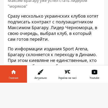
Максим Брагару уже успел стать лидером
"моряков"
Сразу несколько украинских клубов хотят
подписать контракт с полузащитником
Максимом Брагару.
Лидер Черноморца
, в
свою очередь, выбрал клуб, в который
сам готов перейти.
По информации издания Sport Arena,
Брагару склоняется к переходу в Динамо
.
При этом киевляне не единственные, кто
хочет приобрести хавбека.
Ранее сообщалось, что помимо киевлян
Главная
Актуально
Україна на часі
Youtube
на этот трансфер претендует Полесье. Но
сам игрок молодежной сборной Украины
Информатор в
Скачать
хочет присоединиться к Динамо.
телефоне
👉
Брагару является одним из лидеров