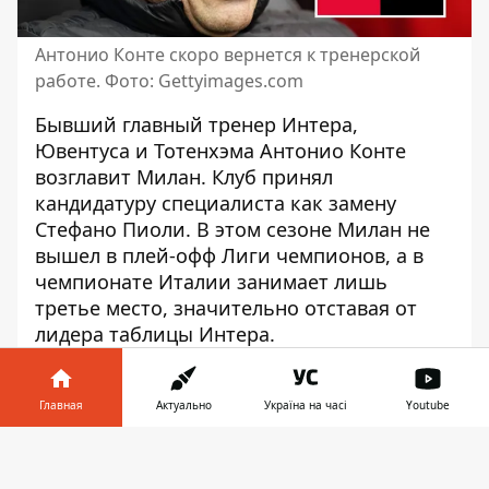
Антонио Конте скоро вернется к тренерской
работе. Фото: Gettyimages.com
Бывший главный тренер Интера,
Ювентуса и Тотенхэма
Антонио Конте
возглавит Милан
. Клуб принял
кандидатуру специалиста как замену
Стефано Пиоли. В этом сезоне Милан не
вышел в плей-офф Лиги чемпионов, а в
чемпионате Италии занимает лишь
третье место, значительно отставая от
лидера таблицы Интера.
В Кубке африканских наций Кот-д'Ивуар
совершил сенсацию. Денис Беринчик
Главная
Актуально
Україна на часі
Youtube
наконец-то подерется за титул чемпиона
Информатор в
мира. А Динамо все же победило на
Скачать
телефоне
👉
сборах. Информатор подводит итоги