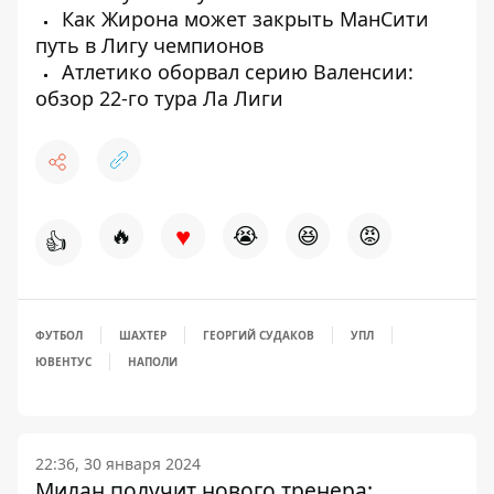
Как Жирона может закрыть МанСити
путь в Лигу чемпионов
Атлетико оборвал серию Валенсии:
обзор 22-го тура Ла Лиги
♥
🔥
😭
😆
😡
👍
ФУТБОЛ
ШАХТЕР
ГЕОРГИЙ СУДАКОВ
УПЛ
ЮВЕНТУС
НАПОЛИ
22:36, 30 января 2024
Милан получит нового тренера: