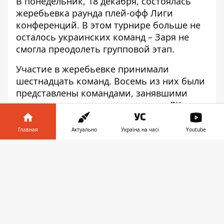
В понедельник, 18 декабря, состоялась
жеребьевка раунда плей-офф Лиги
конференций. В этом турнире
больше не
осталось украинских команд
– Заря не
смогла преодолеть групповой этап.
Участие в жеребьевке принимали
шестнадцать команд. Восемь из них были
представлены командами, занявшими
вторые места на групповом этапе ЛК, а
еще восемь – третьи команды из групп
Лиги Европы.
Главная
Актуально
Україна на часі
Youtube
Бельгийский Гент, обошедший Зарю на
Информатор в
Скачать
групповом этапе, снова сыграет против
телефоне
👉
Маккаби. Только на этот раз соперником
бельгийцев станет коллектив из Хайфы.
Лига конференций.
Жеребьевка раунда плей-офф