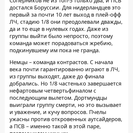
Соперников не из Топ-5 только два, и ПСВ
достался Боруссии. Для нидерландцев это
первый за почти 10 лет выход в плей-офф
ЛЧ, стадию 1/8 они преодолевали дважды,
да и то еще в нулевых годах. Даже из
группы выйти было непросто, поэтому
команда может порадоваться жребию,
подкинувшему им пока не гранда.
Немцы – команда контрастов. С начала
века почти гарантированно играют в ЛЧ,
из группы выходят, даже до финала
добрались. Но 1/8 частенько завершается
нефартовым четвертьфиналом с
последующим вылетом. Дортмундцы
выиграли группу смерти, но это вызывает
и уважение, и кучу вопросов. Пчелы
ужасны против откровенных аутсайдеров,
а ПСВ – именно такой в ​​этой паре,