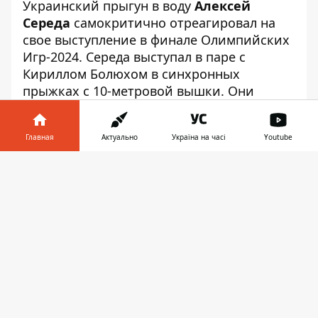
Украинский прыгун в воду
Алексей
Середа
самокритично отреагировал на
свое выступление
в финале Олимпийских
Игр-2024. Середа выступал в паре с
Кириллом Болюхом в синхронных
прыжках с 10-метровой вышки. Они
показали пятый результат.
После завершения соревнований в
Главная
Актуально
Україна на часі
Youtube
комментарии Общественному
Середа
Информатор в
рассказал, что ему мешала травма руки
.
Скачать
телефоне
👉
Она также повлияла на его подготовку.
Впрочем, спортсмен подчеркнул, что
никак
не оправдывает его ошибку
.
"Сделал очень небольшой шаг вперед. На
предыдущей Олимпиаде я был шестой,
теперь – пятый. Результатом не
доволен. Совершил ошибку на пятом