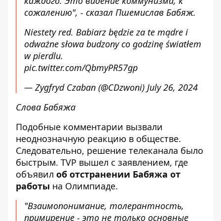
каждого. Это видение коммунизма, к
сожалению", - сказал Пшемислав Бабяж.
Niestety red. Babiarz będzie za te mądre i
odważne słowa budzony co godzinę światłem
w pierdlu.
pic.twitter.com/QbmyPR57gp
— Zygfryd Czaban (@CDzwoni)
July 26, 2024
Слова Бабяжа
Подобные комментарии вызвали
неоднозначную реакцию в обществе.
Следовательно, решение телеканала было
быстрым. TVP вышел с заявлением, где
объявил
об отстранении Бабяжа от
работы
на Олимпиаде.
"Взаимопонимание, толерантность,
примирение -
это не только основные