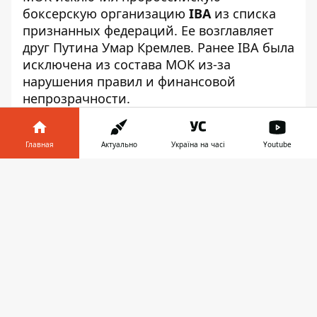
боксерскую организацию
IBA
из списка
признанных федераций. Ее возглавляет
друг Путина Умар Кремлев. Ранее IBA была
исключена из состава МОК
из-за
нарушения правил и финансовой
непрозрачности
.
Соответствующее решение было
единогласно принято на сессии
Главная
Актуально
Україна на часі
Youtube
Международного олимпийского комитета.
Информатор в
Полномочия ІВА
были приостановлены
Скачать
телефоне
👉
еще в 2019 году
. А в прошлом году их
официально исключили из состава МОК.
И это решение
поддержал Спортивный
арбитражный суд
в Лозанне, как
сообщает Dailysports.
Президентом ІВА является россиянин
Умар Кремлев, который в 2022 году