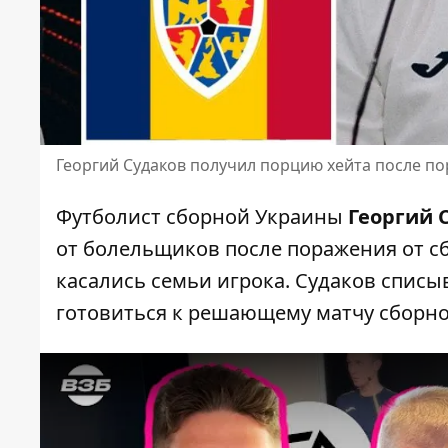
Георгий Судаков получил порцию хейта после п
Футболист сборной Украины
Георгий 
от болельщиков после поражения от с
касались семьи игрока. Судаков списы
готовиться к решающему матчу
сборно