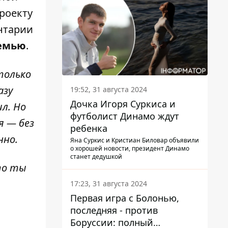
роекту
ентарии
семью
.
только
азу
19:52, 31 августа 2024
Дочка Игоря Суркиса и
л. Но
футболист Динамо ждут
я — без
ребенка
нно.
Яна Суркис и Кристиан Биловар объявили
о хорошей новости, президент Динамо
станет дедушкой
что ты
17:23, 31 августа 2024
Первая игра с Болонью,
последняя - против
Боруссии: полный