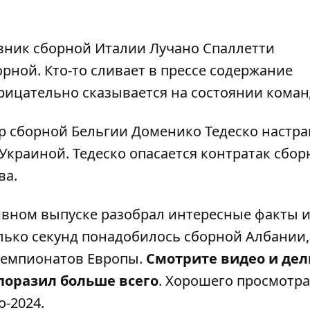
авник сборной Италии
Лучано Спаллетти
орной
. Кто-то сливает в прессе содержание
трицательно сказывается на состоянии коман
р сборной Бельгии Доменико Тедеско настра
 Украиной. Тедеско опасается контратак сбо
ва.
вном выпуске разобрал интересные факты и
олько секунд понадобилось сборной Албании
чемпионатов Европы.
Смотрите видео и дел
поразил больше всего
. Хорошего просмотра
-2024.