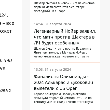
календарь Шахтера в новой
Шахтер сыграет в новой Лиге чемпионов:
первый матч состоится в сентябре,
ЛЧ
последний - в январе
024.
я
– все
14:54, 31 августа 2024
может
Легендарный Нойер заявил,
что матч против Шахтера в
ЛЧ будет особенным
Шахтер будет играть против Баварии в
Лиге чемпионов, а Мануэль Нойер с
нетерпением ждет именно этот матч
ь или
не
13:03, 31 августа 2024
Финалисты Олимпиады -
2024 Алькарас и Джокович
вылетели с US Open
нужно
Карлос Алькарас и Новак Джокович
покинули открытый чемпионат США по
теннису уже на стадии четвертого круга