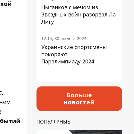
охой
Цыганков с мечом из
Звездных войн разорвал Ла
Лигу
12:14, 30 августа 2024
Украинские спортсмены
покоряют
Паралимпиаду-2024
с
,
Больше
днем
новостей
е
обытий
ПОПУЛЯРНЫЕ