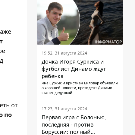
даже
т
ое
19:52, 31 августа 2024
од
Дочка Игоря Суркиса и
футболист Динамо ждут
ребенка
Яна Суркис и Кристиан Биловар объявили
о хорошей новости, президент Динамо
станет дедушкой
еть от
17:23, 31 августа 2024
о по
Первая игра с Болонью,
последняя - против
Боруссии: полный