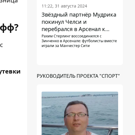
азница
11:22, 31 августа 2024
Звёздный партнёр Мудрика
покинул Челси и
офф?
перебрался в Арсенал к
Зинченко
Рахим Стерлинг воссоединился с
Зинченко в Арсенале: футболисты вместе
с
играли за Манчестер Сити
утевки
РУКОВОДИТЕЛЬ ПРОЕКТА "СПОРТ"