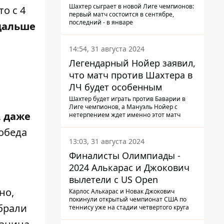
календарь Шахтера в новой
Шахтер сыграет в новой Лиге чемпионов:
о с 4
первый матч состоится в сентябре,
ЛЧ
последний - в январе
дальше
14:54, 31 августа 2024
Легендарный Нойер заявил,
что матч против Шахтера в
ЛЧ будет особенным
Шахтер будет играть против Баварии в
Лиге чемпионов, а Мануэль Нойер с
,
даже
нетерпением ждет именно этот матч
победа
13:03, 31 августа 2024
Финалисты Олимпиады -
2024 Алькарас и Джокович
вылетели с US Open
но,
Карлос Алькарас и Новак Джокович
покинули открытый чемпионат США по
абрали
теннису уже на стадии четвертого круга