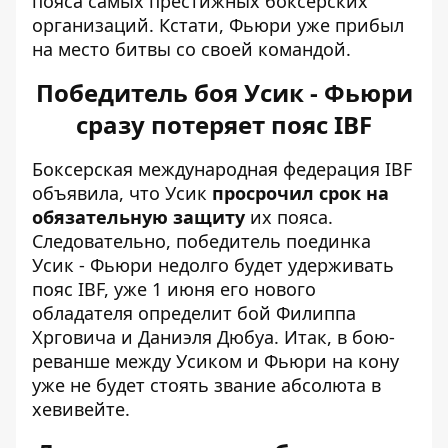
пояса самых престижных боксерских
организаций. Кстати, Фьюри уже
прибыл
на место битвы со своей командой
.
Победитель боя Усик - Фьюри
сразу потеряет пояс IBF
Боксерская международная федерация IBF
объявила, что Усик
просрочил срок на
обязательную защиту
их пояса.
Следовательно, победитель поединка
Усик - Фьюри недолго будет удерживать
пояс IBF, уже 1 июня его нового
обладателя определит бой Филиппа
Хрговича и Даниэля Дюбуа. Итак, в бою-
реванше между Усиком и Фьюри на кону
уже не будет стоять звание абсолюта в
хевивейте.