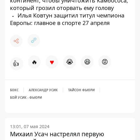
континент, чтобы уничтожить Камбососа,
который грозил оторвать ему голову
Илья Ковтун защитил титул чемпиона
Европы: главное в спорте 27 апреля
♥
🔥
😭
😆
😡
👍
БОКС
АЛЕКСАНДР УСИК
ТАЙСОН ФЬЮРИ
БОЙ УСИК - ФЬЮРИ
13:01, 07 мая 2024
Михаил Усач настрелял первую