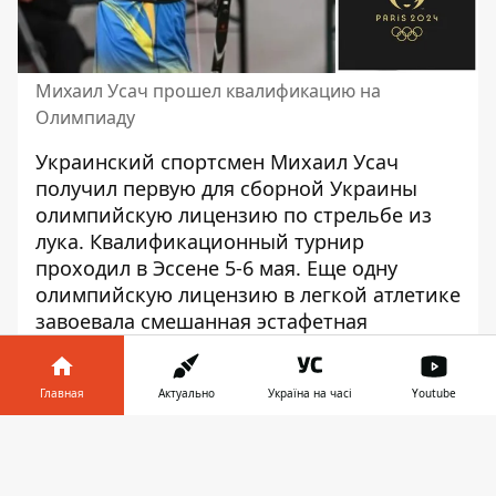
Михаил Усач прошел квалификацию на
Олимпиаду
Украинский спортсмен Михаил Усач
получил первую для сборной Украины
олимпийскую лицензию по стрельбе из
лука. Квалификационный турнир
проходил в Эссене 5-6 мая. Еще одну
олимпийскую лицензию
в легкой атлетике
завоевала смешанная эстафетная
команда
.
В стрельбе из лука
началась
Главная
Актуально
Україна на часі
Youtube
заключительная стадия отбора на
Информатор в
Олимпиаду-2024
. Первым стал
Скачать
телефоне
👉
европейский квалификационный турнир,