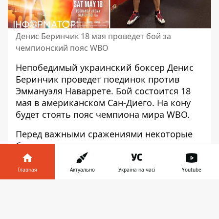
Денис Беринчик 18 мая проведет бой за
чемпионский пояс WBO
Непобедимый украинский боксер Денис
Беринчик проведет поединок против
Эммануэля Наваррете. Бой состоится 18
мая в американском Сан-Диего. На кону
будет стоять
пояс чемпиона мира WBO
.
Перед важными сражениями некоторые
боксеры проводят психологические атаки
на соперника. Их цель – вывести
оппонента из равновесия. Но
на
Главная
Актуально
Україна на часі
Youtube
Беринчика такие приемы бездействуют
,
Информатор в
сообщает vRINGe. Ни один из предыдущих
Скачать
телефоне
👉
соперников не разозлил Дениса
Беринчика.