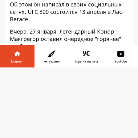
Об этом он написал в своих социальных
сетях. UFC 300 состоится 13 апреля в Лас-
Вегасе.
Вчера, 27 января, легендарный Конор
Макгрегор оставил очередное "горячее"
сообщение в своих социальных сетях.
Конор прямо заявил о своем участии в
UFC 300. Больше подробностей он не
Главная
Актуально
Україна на часі
Youtube
привел...
Информатор в
Скачать
"Макгрегор на UFC 300, подписываем
телефоне
👉
соглашение" – написал Конор в своем
аккаунте в сети X.
McGregor on 300 seals the deal.
— Conor McGregor (@TheNotoriousMMA)
January 27, 2024