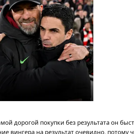
амой дорогой покупки без результата он быс
ие вингера на результат очевидно, потому ч