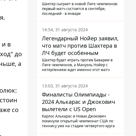
календарь Шахтера в новой
Шахтер сыграет в новой Лиге чемпионов:
первый матч состоится в сентябре,
ЛЧ
последний - в январе
я.
14:54, 31 августа 2024
Легендарный Нойер заявил,
 и в
что матч против Шахтера в
ЛЧ будет особенным
ход" до
Шахтер будет играть против Баварии в
ньше, а
Лиге чемпионов, а Мануэль Нойер с
нетерпением ждет именно этот матч
13:03, 31 августа 2024
олюк:
Финалисты Олимпиады -
остоин
2024 Алькарас и Джокович
вылетели с US Open
аже со
Карлос Алькарас и Новак Джокович
покинули открытый чемпионат США по
теннису уже на стадии четвертого круга