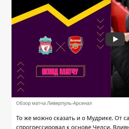
Play
Обзор матча Ливерпуль-Арсенал
То же можно сказать и о Мудрике. От с
спрогрессировал к основе Челси. Влиян