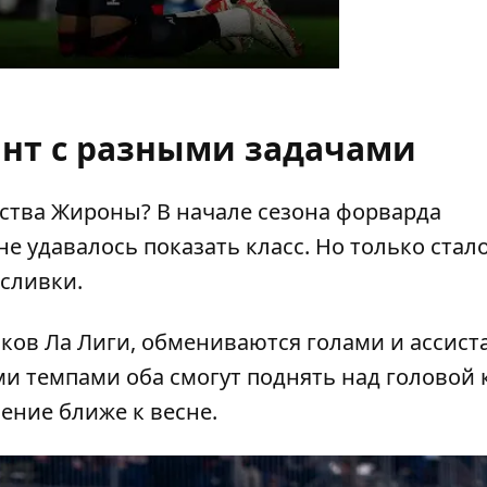
ант с разными задачами
нства Жироны? В начале сезона форварда
е удавалось показать класс. Но только стал
 сливки.
ков Ла Лиги, обмениваются голами и ассист
ми темпами оба смогут поднять над головой 
ение ближе к весне.