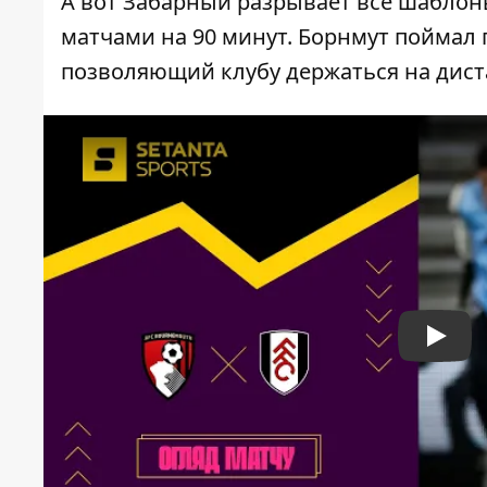
А вот Забарный разрывает все шаблон
матчами на 90 минут. Борнмут поймал 
позволяющий клубу держаться на дист
Play