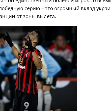
ы – он единственный полевой игрок со всем
победную серию – это огромный вклад украи
анции от зоны вылета.