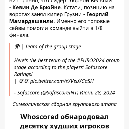
ни странно, это лидер сборной Бельгии
-
Кевин Де Брюйне
. Кстати, позицию на
воротах занял кипер Грузии -
Георгий
Мамардашвили
. Именно его топовые
сейвы
помогли команде выйти в 1/8
финала
.
🌍 | Team of the group stage
Here's the best team of the
#EURO2024
group
stage according to the players’ Sofascore
Ratings!
| 👏👏
pic.twitter.com/sXVeuXCaSH
- Sofascore (@SofascoreINT)
Июнь 28, 2024
Символическая сборная группового этапа
Whoscored обнародовал
десятку худших игроков