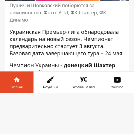
Пушич и Шовковский поборются за
чемпионство. Фото: УПЛ, ФК Шахтер, ФК
Динамо
Украинская Премьер-лига
обнародовала
календарь на новый сезон
. Чемпионат
предварительно стартует 3 августа.
Базовая дата завершающего тура – ​​24 мая.
Чемпион Украины -
донецкий Шахтер
начнет свой путь в новом сезоне
матчем
против Ворсклы
. В то же время
Динамо
Киев
в первом туре
встретится с
Главная
Актуально
Україна на часі
Youtube
Александрией
. Свидетелями украинского
Информатор в
Классико мы станем в 11 туре,
который
Скачать
телефоне
👉
состоится 26 октября
, как сообщает пресс-
служба УПЛ.
Как выглядит календарь