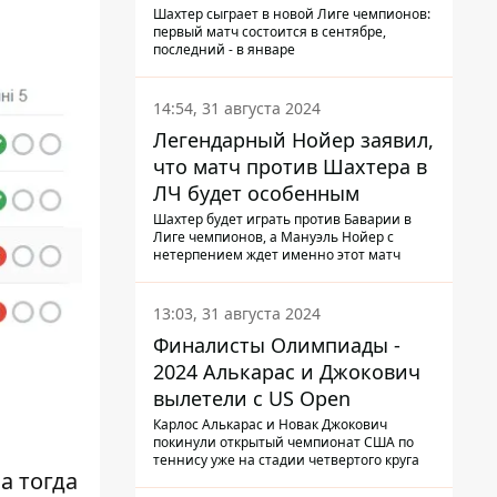
календарь Шахтера в новой
Шахтер сыграет в новой Лиге чемпионов:
первый матч состоится в сентябре,
ЛЧ
последний - в январе
14:54, 31 августа 2024
Легендарный Нойер заявил,
что матч против Шахтера в
ЛЧ будет особенным
Шахтер будет играть против Баварии в
Лиге чемпионов, а Мануэль Нойер с
нетерпением ждет именно этот матч
13:03, 31 августа 2024
Финалисты Олимпиады -
2024 Алькарас и Джокович
вылетели с US Open
Карлос Алькарас и Новак Джокович
покинули открытый чемпионат США по
теннису уже на стадии четвертого круга
а тогда