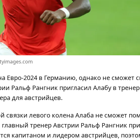
ttyimages.соm
на Евро-2024 в Германию
, однако не сможет 
рии Ральф Рангник пригласил Алабу в трене
ера для австрийцев.
й связки левого колена Алаба не сможет по
о, главный тренер Австрии
Ральф Рангник при
ется капитаном и лидером австрийцев, поэто