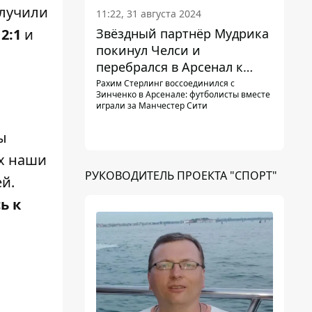
олучили
11:22, 31 августа 2024
Звёздный партнёр Мудрика
-
2:1
и
покинул Челси и
перебрался в Арсенал к
Зинченко
Рахим Стерлинг воссоединился с
Зинченко в Арсенале: футболисты вместе
играли за Манчестер Сити
ы
ях наши
РУКОВОДИТЕЛЬ ПРОЕКТА "СПОРТ"
й.
ь к