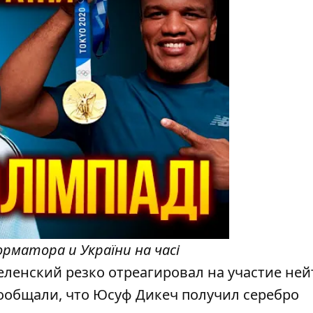
y
рматора и України на часі
еленский резко отреагировал на участие ней
ообщали, что Юсуф Дикеч получил серебро