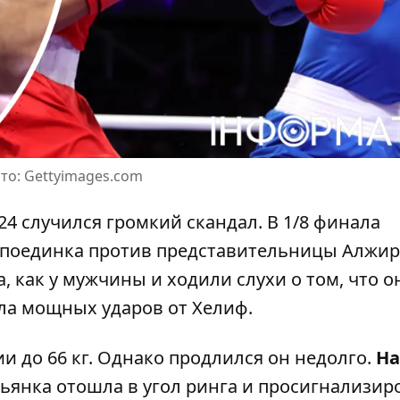
то: Gettyimages.com
024
случился громкий скандал
. В 1/8 финала
 поединка против представительницы Алжи
а, как у мужчины и ходили слухи о том, что о
ла мощных ударов от Хелиф.
и до 66 кг. Однако продлился он недолго.
На
льянка отошла в угол ринга и просигнализир