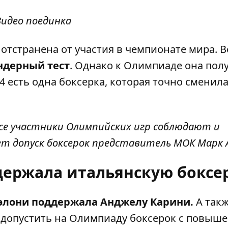
Видео поединка
 отстранена от участия в чемпионате мира. 
ндерный тест
. Однако к Олимпиаде она пол
24 есть одна боксерка, которая точно сменил
се участники Олимпийских игр соблюдают и
яет допуск боксерок представитель МОК Марк 
ержала итальянскую боксе
лони поддержала Анджелу Карини.
А так
 допустить на Олимпиаду боксерок с повыш