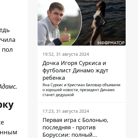
Ведь
учила
а пол
19:52, 31 августа 2024
Дочка Игоря Суркиса и
футболист Динамо ждут
ребенка
Яна Суркис и Кристиан Биловар объявили
Адамс.
о хорошей новости, президент Динамо
станет дедушкой
рку
17:23, 31 августа 2024
Первая игра с Болонью,
же
последняя - против
енным
Боруссии: полный