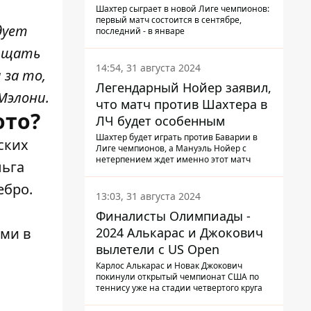
календарь Шахтера в новой
Шахтер сыграет в новой Лиге чемпионов:
первый матч состоится в сентябре,
ЛЧ
дует
последний - в январе
щищать
14:54, 31 августа 2024
 за то,
Легендарный Нойер заявил,
 Мэлони.
что матч против Шахтера в
ото?
ЛЧ будет особенным
Шахтер будет играть против Баварии в
ских
Лиге чемпионов, а Мануэль Нойер с
нетерпением ждет именно этот матч
льга
ебро.
13:03, 31 августа 2024
Финалисты Олимпиады -
2024 Алькарас и Джокович
ами в
вылетели с US Open
Карлос Алькарас и Новак Джокович
покинули открытый чемпионат США по
теннису уже на стадии четвертого круга