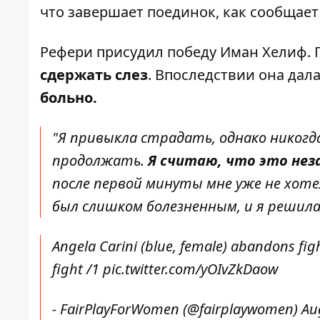
что
завершает поединок
, как сообщает 
Рефери присудил победу Иман Хелиф. 
сдержать слез
. Впоследствии она дал
больно.
"Я привыкла страдать, однако никогд
продолжать.
Я считаю, что это нез
после первой минуты мне уже не хотел
был слишком болезненным, и я решила,
Angela Carini (blue, female) abandons fig
fight /1
pic.twitter.com/yOIvZkDaow
- FairPlayForWomen (@fairplaywomen)
Au