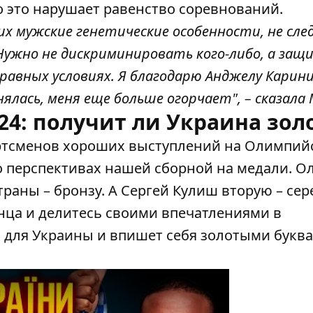
то это нарушает равенство соревнований.
х мужские генетические особенности, не сле
 Нужно не дискриминировать кого-либо, а за
равных условиях. Я благодарю Анджелу Карини
нялась, меня еще больше огорчает", – сказала
4: получит ли Украина зол
ортсменов хороших выступлений на Олимпий
о перспективах нашей сборной на медали. О
раны – бронзу. А Сергей Кулиш вторую – сер
онца и делитесь своими впечатлениями в
о для Украины и впишет себя золотыми букв