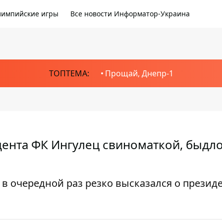
импийские игры
Все новости Информатор-Украина
ТОПТЕМА:
Прощай, Днепр-1
дента ФК Ингулец свиноматкой, быдл
в очередной раз резко высказался о презид