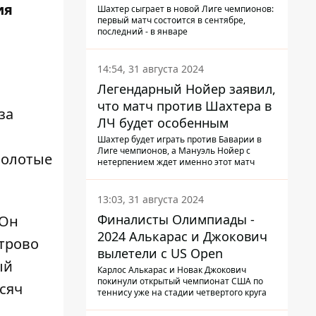
ия
календарь Шахтера в новой
Шахтер сыграет в новой Лиге чемпионов:
первый матч состоится в сентябре,
ЛЧ
последний - в январе
14:54, 31 августа 2024
Легендарный Нойер заявил,
что матч против Шахтера в
за
ЛЧ будет особенным
Шахтер будет играть против Баварии в
Лиге чемпионов, а Мануэль Нойер с
золотые
нетерпением ждет именно этот матч
13:03, 31 августа 2024
Финалисты Олимпиады -
 Он
2024 Алькарас и Джокович
етрово
вылетели с US Open
ый
Карлос Алькарас и Новак Джокович
покинули открытый чемпионат США по
ысяч
теннису уже на стадии четвертого круга