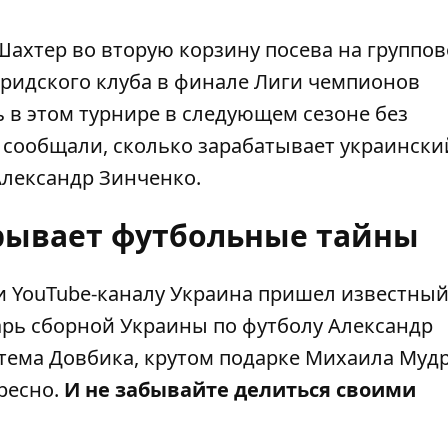
Шахтер
во вторую корзину посева на группов
дридского клуба в финале Лиги чемпионов
 в этом турнире в следующем сезоне без
 сообщали,
сколько зарабатывает украински
Александр Зинченко
.
рывает футбольные тайны
 и YouTube-каналу Украина пришел известны
арь сборной Украины по футболу Александр
ртема Довбика, крутом подарке Михаила Муд
ресно.
И не забывайте делиться своими