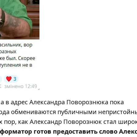
а в адрес Александра Поворознюка пока
 года обмениваются публичными непристой
х пор, как
Александр Поворознюк
стал широ
форматор готов предоставить слово Алек