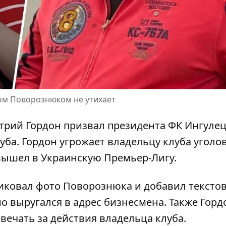
ом Поворознюком не утихает
трий Гордон призвал президента ФК Ингуле
ба. Гордон угрожает владельцу клуба уголо
вышел в Украинскую Премьер-Лигу
.
ликовал фото Поворознюка и добавил тексто
о выругался в адрес бизнесмена. Также Горд
вечать за действия владельца клуба.