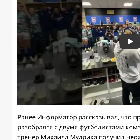
Pla
Ранее Информатор рассказывал, что
п
разобрался с двумя футболистами кома
тренер Михаила Мудрика
получил нео