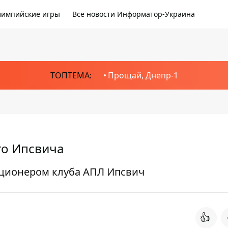
импийские игры
Все новости Информатор-Украина
ТОПТЕМА:
Прощай, Днепр-1
го Ипсвича
кционером клуба АПЛ Ипсвич
👍