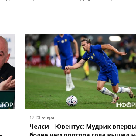
17:23 вчера
Челси – Ювентус: Мудрик впервы
–
более чем полтора года вышел н