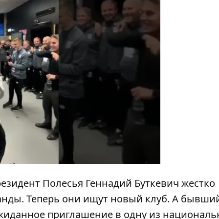
y
резидент Полесья Геннадий Буткевич
жестко
нды. Теперь они ищут новый клуб. А
бывши
жиданное приглашение в одну из национал