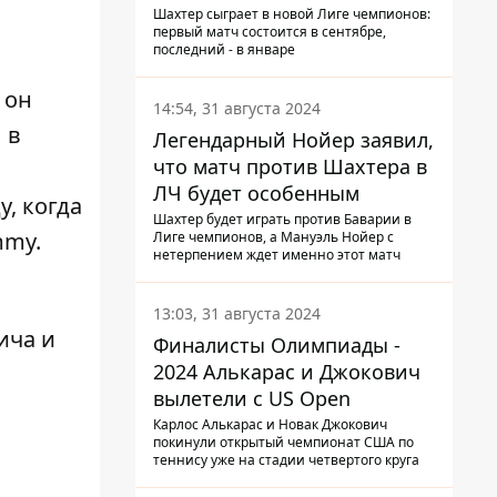
календарь Шахтера в новой
Шахтер сыграет в новой Лиге чемпионов:
первый матч состоится в сентябре,
ЛЧ
последний - в январе
 он
14:54, 31 августа 2024
 в
Легендарный Нойер заявил,
что матч против Шахтера в
ЛЧ будет особенным
, когда
Шахтер будет играть против Баварии в
mmy.
Лиге чемпионов, а Мануэль Нойер с
нетерпением ждет именно этот матч
13:03, 31 августа 2024
ича и
Финалисты Олимпиады -
2024 Алькарас и Джокович
вылетели с US Open
Карлос Алькарас и Новак Джокович
покинули открытый чемпионат США по
теннису уже на стадии четвертого круга